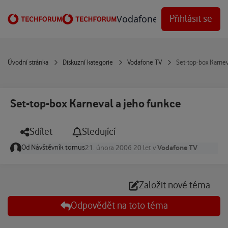
Přejít na obsah
Vodafone Techforum
Přihlásit se
Úvodní stránka
Diskuzní kategorie
Vodafone TV
Set-top-box Karnev
Set-top-box Karneval a jeho funkce
Sdílet
Sledující
Od
Návštěvník tomus
Vodafone TV
21. února 2006
20 let
v
Založit nové téma
Odpovědět na toto téma