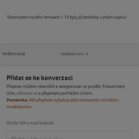
Vlastnostni nového firmware 1.19 byly již zmíněny v jiném topicu!
PRVNÍ STRÁNKA
PŘEDCHOZÍ
STRÁNKA 4 Z 4
Přidat se ke konverzaci
Přispívat můžete okamžitě a zaregistrovat se později. Pokud máte
účet,
přihlaste se
a přispívejte pod Vaším účtem.
Poznámka:
Váš příspěvek vyžaduje před zobrazením schválení
moderátorem.