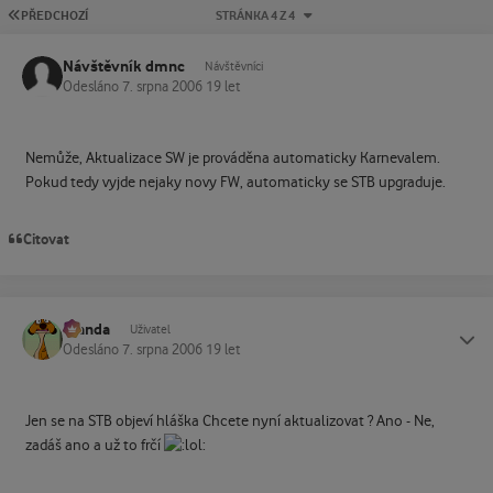
PRVNÍ STRÁNKA
PŘEDCHOZÍ
STRÁNKA 4 Z 4
Návštěvník dmnc
Návštěvníci
Odesláno
7. srpna 2006
19 let
Nemůže, Aktualizace SW je prováděna automaticky Karnevalem.
Pokud tedy vyjde nejaky novy FW, automaticky se STB upgraduje.
Citovat
Standa
Status
Uživatel
Odesláno
7. srpna 2006
19 let
Jen se na STB objeví hláška Chcete nyní aktualizovat ? Ano - Ne,
zadáš ano a už to frčí