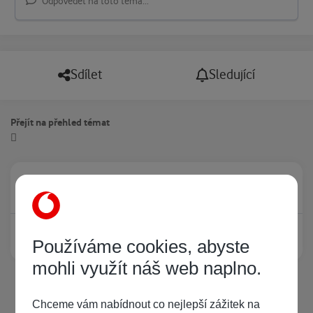
Odpovědět na toto téma...
Sdílet
Sledující
Přejít na přehled témat
Právě prohlíží tuto stránku
0
Žádný registrovaný uživatel si neprohlíží tuto stránku
Používáme cookies, abyste
mohli využít náš web naplno.
Chceme vám nabídnout co nejlepší zážitek na