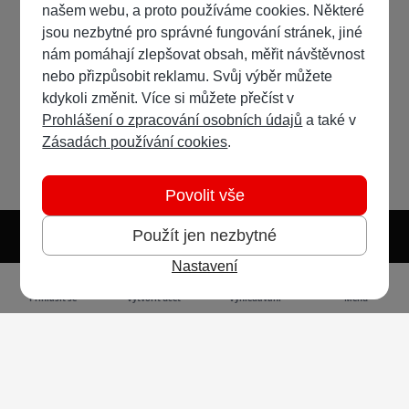
našem webu, a proto používáme cookies. Některé
jsou nezbytné pro správné fungování stránek, jiné
nám pomáhají zlepšovat obsah, měřit návštěvnost
nebo přizpůsobit reklamu. Svůj výběr můžete
kdykoli změnit. Více si můžete přečíst v
Prohlášení o zpracování osobních údajů
a také v
Zásadách používání cookies
.
Povolit vše
Použít jen nezbytné
Nastavení
Světlý režim
Tmavý režim
Předvolba systému
Jazyk
RSS
Přihlásit se
Vytvořit účet
Vyhledávání
Menu
Ochrana osobních údajů
Cookies
Vodafone Czech Republic a.s.,
nám. Junkových 2808/2, 155 00 - Praha 5,