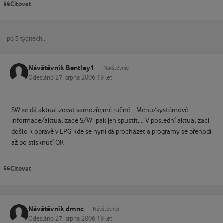
Citovat
po 3 týdnech...
Návštěvník Bentley1
Návštěvníci
Odesláno
27. srpna 2006
19 let
SW se dá aktualizovat samozřejmě ručně....Menu/systémové
informace/aktualizace S/W- pak jen spustit.... V poslední aktualizaci
došlo k opravě v EPG kde se nyní dá procházet a programy se přehodí
až po stisknutí OK
Citovat
Návštěvník dmnc
Návštěvníci
Odesláno
27. srpna 2006
19 let