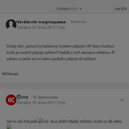
P
STRÁNKA 1 Z 3
DALŠÍ
Návštěvník marginsqueeze
Návštěvníci
Odesláno
29. ledna 2013
13 let
Dobrý den, pokud na kabelový modem připojím AP (bez routeru) -
kolik je možné připojit zařízení? Každé z nich dostane veřejnou IP
adresu a zatím se mi takto podařilo připojit tři zařízení.
Citovat
Slamb
Status
Administrátor
Odesláno
29. ledna 2013
13 let
tak to seš haluzák
zkus ještě nějaký zařízení, kolik to dá adres