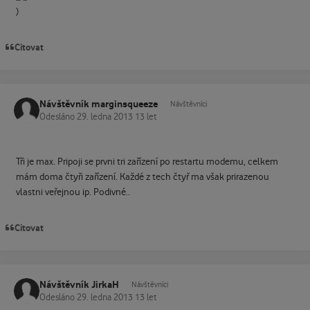
Citovat
Návštěvník marginsqueeze
Návštěvníci
Odesláno
29. ledna 2013
13 let
Tři je max. Pripoji se prvni tri zařízení po restartu modemu, celkem
mám doma čtyři zařízení. Každé z tech čtyř ma však prirazenou
vlastni veřejnou ip. Podivné..
Citovat
Návštěvník JirkaH
Návštěvníci
Odesláno
29. ledna 2013
13 let