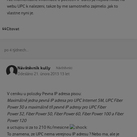
webu UPC k nalezeni, takze by me samotneho zajimelo ,jak to
vlastne nyni je.
Citovat
po 4 týdnech...
Návštěvník kully
Návštěvníci
Odesláno
21. února 2013
13 let
V ceniku u polozky Pevna IP adresa pisou:
Maximálně jedna pevná IP adresa pro UPC Internet 5M, UPC Fiber
Power 30 a maximálně tři pevné IP adresy pro UPC Fiber
Power 32, Fiber Power 50, Fiber Power 60, Fiber Power 100 a Fiber
Power 120
a uctujou si za to 210 Kc/mesicne
To znamena, ze UPC nema verejnou IP adresu ? Nebo ma, ale je