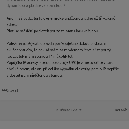
dynamicka a plati se za statickou ?
dynamicky
Ano, máš podle tarifu
přidělenou jednu až tři veřejné
adresy.
statickou
Platí se měsíční poplatek pouze za
veřejnou.
Záleží na tobě jestli opravdu potřebuješ statickou. Z vlastní
zkušenosti vím, že pokud mám za modemem "trvale" zapnutý
router, tak mám stejnou IP i několik let.
Zápůjčka IP adresy, kterou poskytuje UPC je v mé lokalitě v tuto
chvíli 6 hodin, ale ani při delším výpadku elektriky jsem o IP nepřišel
a dostal jsem přidělenou stejnou.
Citovat
P
STRÁNKA 1 Z 3
DALŠÍ