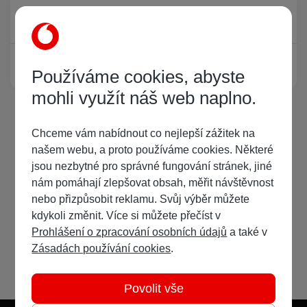
Právě prohlíží tuto stránku
0
Žádný registrovaný uživatel si neprohlíží tuto stránku
Používáme cookies, abyste
mohli využít náš web naplno.
Chceme vám nabídnout co nejlepší zážitek na
našem webu, a proto používáme cookies. Některé
jsou nezbytné pro správné fungování stránek, jiné
nám pomáhají zlepšovat obsah, měřit návštěvnost
nebo přizpůsobit reklamu. Svůj výběr můžete
kdykoli změnit. Více si můžete přečíst v
Prohlášení o zpracování osobních údajů
a také v
Zásadách používání cookies
.
Povolit vše