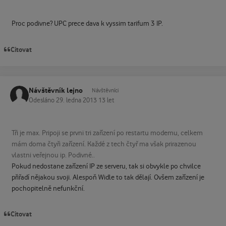
Proc podivne? UPC prece dava k vyssim tarifum 3 IP.
Citovat
Návštěvník lejno
Návštěvníci
Odesláno
29. ledna 2013
13 let
Tři je max. Pripoji se prvni tri zařízení po restartu modemu, celkem
mám doma čtyři zařízení. Každé z tech čtyř ma však prirazenou
vlastni veřejnou ip. Podivné..
Pokud nedostane zařízení IP ze serveru, tak si obvykle po chvilce
přiřadí nějakou svoji. Alespoň Widle to tak dělají. Ovšem zařízení je
pochopitelně nefunkční.
Citovat