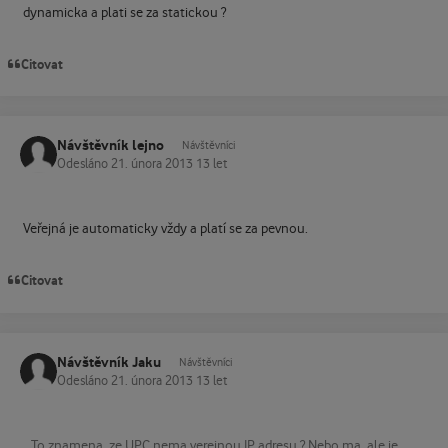
dynamicka a plati se za statickou ?
Citovat
Návštěvník lejno
Návštěvníci
Odesláno
21. února 2013
13 let
Veřejná je automaticky vždy a platí se za pevnou.
Citovat
Návštěvník Jaku
Návštěvníci
Odesláno
21. února 2013
13 let
...To znamena, ze UPC nema verejnou IP adresu ? Nebo ma, ale je