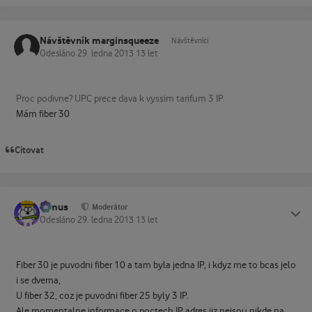
Návštěvník marginsqueeze
Návštěvníci
Odesláno
29. ledna 2013
13 let
Proc podivne? UPC prece dava k vyssim tarifum 3 IP.
Mám fiber 30
Citovat
tomus
Status
Moderátor
Odesláno
29. ledna 2013
13 let
Fiber 30 je puvodni fiber 10 a tam byla jedna IP, i kdyz me to bcas jelo
i se dvema,
U fiber 32, coz je puvodni fiber 25 byly 3 IP.
Ale momentalne informace o poctech IP adres jiz nejsou nikde na