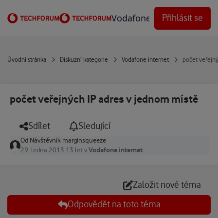
Přejít na obsah
Vodafone Techforum
Přihlásit se
Úvodní stránka
Diskuzní kategorie
Vodafone internet
počet veřejn
počet veřejných IP adres v jednom místě
Sdílet
Sledující
Od
Návštěvník marginsqueeze
Vodafone internet
29. ledna 2013
13 let
v
Založit nové téma
Odpovědět na toto téma