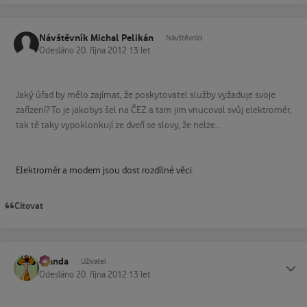
Návštěvník Michal Pelikán
Návštěvníci
Odesláno
20. října 2012
13 let
Jaký úřad by mělo zajímat, že poskytovatel služby vyžaduje svoje
zařízení? To je jakobys šel na ČEZ a tam jim vnucoval svůj elektroměr,
tak tě taky vypoklonkují ze dveří se slovy, že nelze...
Elektroměr a modem jsou dost rozdílné věci.
Citovat
Standa
Status
Uživatel
Odesláno
20. října 2012
13 let