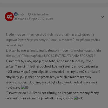
Slamb
Status
Administrátor
Odesláno
18. října 2012
13 let
1) Ale moc se mi nehce si od nich nic pronajímat a už vůbec ne
kupovat (protože jejich ceny HD boxu a modemů, mi příjdou trošku
přemrštěný).
2) A tak by mě zajímalo jestli, alespoň modem si mohu koupit, třeba
přes aukro? Třeba například UPC SCIENTIFIC ATLANTA EPC2203 ?
1) nechtěl bys, aby upc platilo tobě, že od nich budeš využívat
zařízení? najdi mi jedinej obchod, kde mají stejný a nový zařízení za
nižší cenu, v opačnym případě tu nevedeš nic jinýho než standardní
blbý kecy, jak je všechno předražený a že před rokem 89 bylo
všechno super... doufám, žes už byl v kauflandu, ode dneška mají
nový slevy
2) investice do ED2 šrotu bez záruky, na kterym neni možný žádný
další zrychlení internetu, je vskutku smysluplná