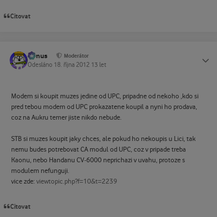
Citovat
tomus
Status
Moderátor
Odesláno
18. října 2012
13 let
Modem si koupit muzes jedine od UPC, pripadne od nekoho ,kdo si
pred tebou modem od UPC prokazatene koupil a nyni ho prodava,
coz na Aukru temer jiste nikdo nebude.
STB si muzes koupit jaky chces, ale pokud ho nekoupis u Lici, tak
nemu budes potrebovat CA modul od UPC, coz v pripade treba
Kaonu, nebo Handanu CV-6000 neprichazi v uvahu, protoze s
modulem nefunguji.
vice zde:
viewtopic.php?f=10&t=2239
Citovat