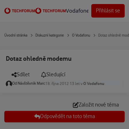
Přejít na obsah
Vodafone Techforum
Přihlásit se
Úvodní stránka
Diskuzní kategorie
O Vodafonu
Dotaz ohledně mo
Dotaz ohledně modemu
Sdílet
Sledující
Od
Návštěvník Marc
O Vodafonu
18. října 2012
13 let
v
Založit nové téma
Odpovědět na toto téma