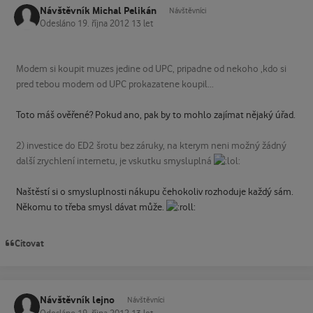
Návštěvník Michal Pelikán
Návštěvníci
Odesláno
19. října 2012
13 let
Modem si koupit muzes jedine od UPC, pripadne od nekoho ,kdo si
pred tebou modem od UPC prokazatene koupil...
Toto máš ověřené? Pokud ano, pak by to mohlo zajímat nějaký úřad.
2) investice do ED2 šrotu bez záruky, na kterym neni možný žádný
další zrychlení internetu, je vskutku smysluplná
Naštěstí si o smysluplnosti nákupu čehokoliv rozhoduje každý sám.
Někomu to třeba smysl dávat může.
Citovat
Návštěvník lejno
Návštěvníci