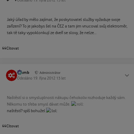
Odesláno
19. října 2012
13 let
Jaký úřad by mělo zajímat, že poskytovatel služby vyžaduje svoje
zařízení? To je jakobys šel na ČEZ a tam jim vnucoval svůj elektroměr,
tak tě taky vypoklonkují ze dveří se slovy, že nelze...
Citovat
Slamb
Status
Administrátor
Odesláno
19. října 2012
13 let
Naštěstí si o smysluplnosti nákupu čehokoliv rozhoduje každý sám.
Někomu to třeba smysl dávat může.
naštěstí? spíš bohužel
Citovat