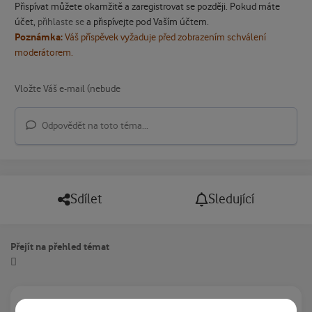
Přispívat můžete okamžitě a zaregistrovat se později. Pokud máte
účet,
přihlaste se
a přispívejte pod Vaším účtem.
Poznámka:
Váš příspěvek vyžaduje před zobrazením schválení
moderátorem.
Odpovědět na toto téma...
Sdílet
Sledující
Přejít na přehled témat
Právě prohlíží tuto stránku
0