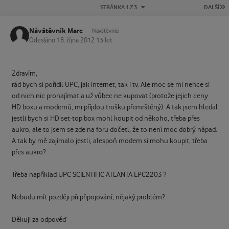
P
STRÁNKA 1 Z 3
DALŠÍ
Návštěvník Marc
Návštěvníci
Odesláno
18. října 2012
13 let
Zdravím,
rád bych si pořídil UPC, jak internet, tak i tv. Ale moc se mi nehce si
od nich nic pronajímat a už vůbec ne kupovat (protože jejich ceny
HD boxu a modemů, mi příjdou trošku přemrštěný). A tak jsem hledal
jestli bych si HD set-top box mohl koupit od někoho, třeba přes
aukro, ale to jsem se zde na foru dočetl, že to není moc dobrý nápad.
A tak by mě zajímalo jestli, alespoň modem si mohu koupit, třeba
přes aukro?
Třeba například UPC SCIENTIFIC ATLANTA EPC2203 ?
Nebudu mít později při připojování, nějaký problém?
Děkuji za odpověď