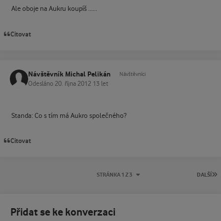
Ale oboje na Aukru koupíš ......
Citovat
Návštěvník Michal Pelikán
Návštěvníci
Odesláno
20. října 2012
13 let
Standa: Co s tím má Aukro společného?
Citovat
P
STRÁNKA 1 Z 3
DALŠÍ
Přidat se ke konverzaci