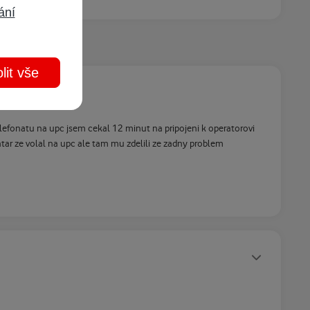
ání
lit vše
lefonatu na upc jsem cekal 12 minut na pripojeni k operatorovi
ar ze volal na upc ale tam mu zdelili ze zadny problem
Statusy autora