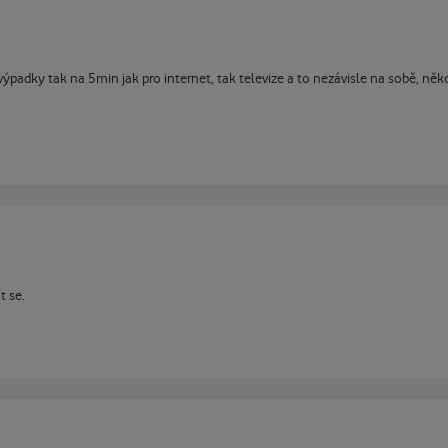
adky tak na 5min jak pro internet, tak televize a to nezávisle na sobě, někdy
t se.