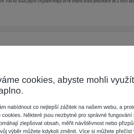
tam 100 kč kvuli jejich chybam?kdyz se te stejne snazi presvedcit ze u nich z
 Brrr, od toho bych rychle utekl pryč. A od UPC vzal telefon za korunu, pro b
áme cookies, abyste mohli využí
aplno.
 nabídnout co nejlepší zážitek na našem webu, a prot
cookies. Některé jsou nezbytné pro správné fungování 
ka, nebo aspon VoIP pres PC (Fayn, 802, Odorik, IPVOX).
omáhají zlepšovat obsah, měřit návštěvnost nebo přizpů
vůj výběr můžete kdykoli změnit. Více si můžete přečíst