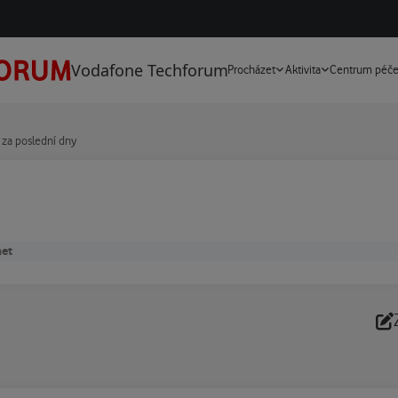
Vodafone Techforum
Procházet
Aktivita
Centrum péč
 za poslední dny
net