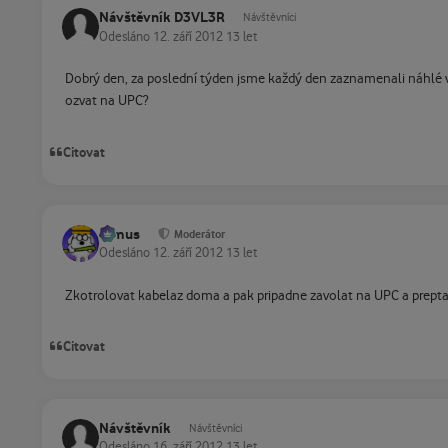
Návštěvník D3VL3R
Návštěvníci
Odesláno
12. září 2012
13 let
Dobrý den, za poslední týden jsme každý den zaznamenali náhlé výp
ozvat na UPC?
Citovat
tomus
Moderátor
Odesláno
12. září 2012
13 let
Zkotrolovat kabelaz doma a pak pripadne zavolat na UPC a prepta
Citovat
Návštěvník
Návštěvníci
Odesláno
16. září 2012
13 let