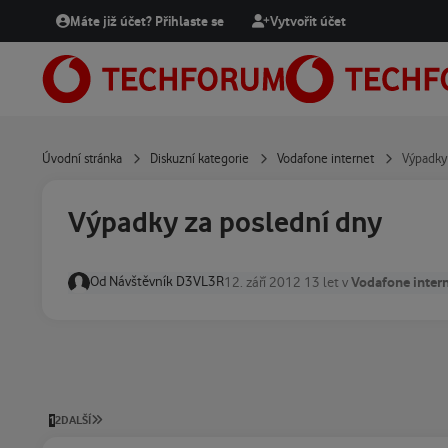
Přejít na obsah
Máte již účet? Přihlaste se
Vytvořit účet
Úvodní stránka
Diskuzní kategorie
Vodafone internet
Výpadky
Výpadky za poslední dny
Od
Návštěvník D3VL3R
Vodafone inter
12. září 2012
13 let
v
POSLEDNÍ STRÁNKA
1
2
DALŠÍ