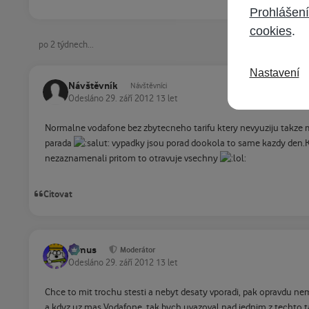
Prohlášení
cookies
.
po 2 týdnech...
Nastavení
Návštěvník
Návštěvníci
Odesláno
29. září 2012
13 let
Normalne vodafone bez zbytecneho tarifu ktery nevyuziju takze mi
parada
vypadky jsou porad dookola to same kazdy den.Kdy
nezaznamenali pritom to otravuje vsechny
Citovat
tomus
Moderátor
Odesláno
29. září 2012
13 let
Chce to mit trochu stesti a nebyt desaty vporadi, pak opravdu n
a kdyz uz mas Vodafone, tak bych uvazoval nad jednim z techto ta