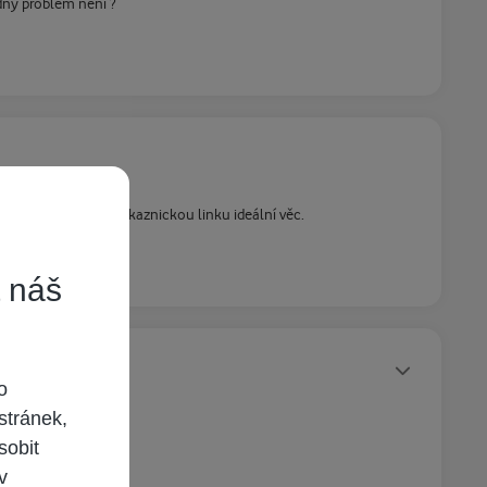
adny problem neni ?
ezplatné volání na zákaznickou linku ideální věc.
t náš
Statusy autora
o
stránek,
sobit
 v