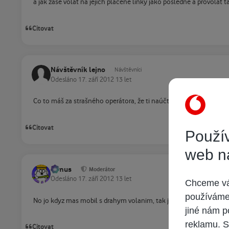
a jak zase volat na jejich placene linky jako posledne a provolat 
Citovat
Návštěvník lejno
Návštěvníci
Odesláno
17. září 2012
13 let
Co to máš za strašného operátora, že ti naúčtuje za volání 100Kč?
Citovat
Použív
web n
tomus
Moderátor
Odesláno
17. září 2012
13 let
Chceme vám
používáme 
No jo kdyz mas mobil s drahym volanim, tak je na miste pevna lin
jiné nám p
reklamu. S
Citovat