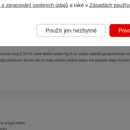
 o zpracování osobních údajů
a také v
Zásadách použív
Použít jen nezbytné
Povo
nuta stoji 5.50 kč nake drahe volani bych tu vubec nepletl.pri poslednim te
z procitam forum tak to maji vsichni stejne.nejvic me pobavil zdejsi koment
ema smysl cekat
rifu: