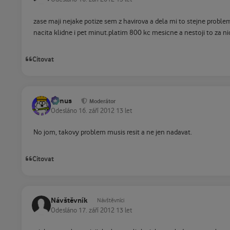
zase maji nejake potize sem z havirova a dela mi to stejne pro
nacita klidne i pet minut.platim 800 kc mesicne a nestoji to za 
Citovat
tomus
Moderátor
Odesláno
16. září 2012
13 let
No jom, takovy problem musis resit a ne jen nadavat.
Citovat
Návštěvník
Návštěvníci
Odesláno
17. září 2012
13 let