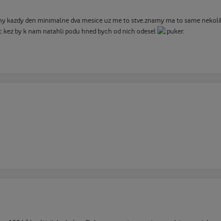
blemy kazdy den minimalne dva mesice uz me to stve.znamy ma to same nekoli
nic kez by k nam natahli podu hned bych od nich odesel