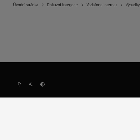
Úvodní stránka
Diskuzní kategorie
Vodafone internet
Výpadky
Světlý režim
Tmavý režim
Předvolba systému
Ochrana osobních údajů
Cookies
Vodafone Czech Republic a.s.,
nám. Junkových 2808/2, 155 00 - Praha 5,
IČO 25788001, sp. zn. B 6064 vedená u Městského so