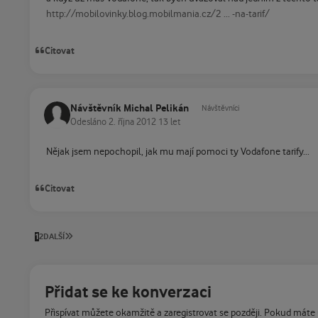
http://mobilovinky.blog.mobilmania.cz/2 ... -na-tarif/
Citovat
Návštěvník Michal Pelikán
Návštěvníci
Odesláno
2. října 2012
13 let
Nějak jsem nepochopil, jak mu mají pomoci ty Vodafone tarify...
Citovat
POSLEDNÍ STRÁNKA
1
2
DALŠÍ
Přidat se ke konverzaci
Přispívat můžete okamžitě a zaregistrovat se později. Pokud máte