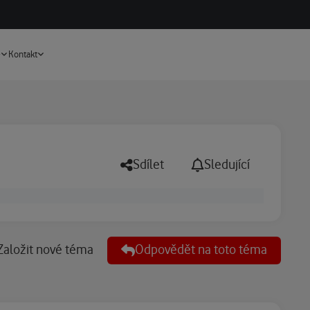
Vyhledávání
e
Kontakt
Sdílet
Sledující
Založit nové téma
Odpovědět na toto téma