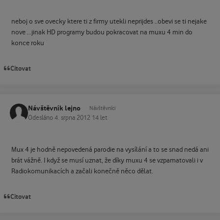
neboj o sve ovecky ktere ti z firmy utekli neprijdes ..obevi se ti nejake
nove ...jinak HD programy budou pokracovat na muxu 4 min do
konce roku
Citovat
Návštěvník lejno
Návštěvníci
Odesláno
4. srpna 2012
14 let
Mux 4 je hodně nepovedená parodie na vysílání a to se snad nedá ani
brát vážně. I když se musí uznat, že díky muxu 4 se vzpamatovali i v
Radiokomunikacích a začali konečně něco dělat.
Citovat