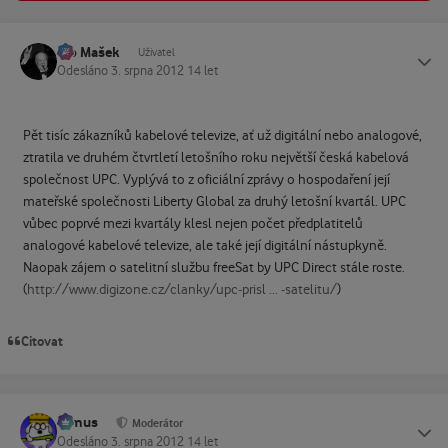
Ivo Mašek
Status
Uživatel
Odesláno
3. srpna 2012
14 let
Pět tisíc zákazníků kabelové televize, ať už digitální nebo analogové,
ztratila ve druhém čtvrtletí letošního roku největší česká kabelová
společnost UPC. Vyplývá to z oficiální zprávy o hospodaření její
mateřské společnosti Liberty Global za druhý letošní kvartál. UPC
vůbec poprvé mezi kvartály klesl nejen počet předplatitelů
analogové kabelové televize, ale také její digitální nástupkyně.
Naopak zájem o satelitní službu freeSat by UPC Direct stále roste.
(
http://www.digizone.cz/clanky/upc-prisl ... -satelitu/
)
Citovat
tomus
Status
Moderátor
Odesláno
3. srpna 2012
14 let