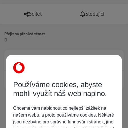
Sdílet
Sledující
Přejít na přehled témat
Právě prohlíží tuto stránku
0
Žádný registrovaný uživatel si neprohlíží tuto stránku
Používáme cookies, abyste
mohli využít náš web naplno.
Chceme vám nabídnout co nejlepší zážitek na
našem webu, a proto používáme cookies. Některé
jsou nezbytné pro správné fungování stránek, jiné