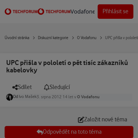
Přejít na obsah
Vodafone Techforum
Přihlásit se
Úvodní stránka
Diskuzní kategorie
O Vodafonu
UPC přišla v pololet
UPC přišla v pololetí o pět tisíc zákazníků
kabelovky
Sdílet
Sledující
Od
Ivo Mašek
O Vodafonu
3. srpna 2012
14 let
v
Založit nové téma
Odpovědět na toto téma