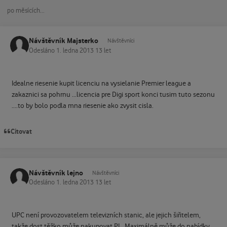
po měsících...
Návštěvník Majsterko
Návštěvníci
Odesláno
1. ledna 2013
13 let
Idealne riesenie kupit licenciu na vysielanie Premier league a
zakaznici sa pohrnu ...licencia pre Digi sport konci tusim tuto sezonu
....to by bolo podla mna riesenie ako zvysit cisla.
Citovat
Návštěvník lejno
Návštěvníci
Odesláno
1. ledna 2013
13 let
UPC není provozovatelem televizních stanic, ale jejich šiřitelem,
takže dost těžko může nakupovat PL. Maximálně může do nabídky