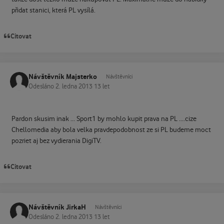
přidat stanici, která PL vysílá.
Citovat
Návštěvník Majsterko
Návštěvníci
Odesláno
2. ledna 2013
13 let
Pardon skusim inak ... Sport1 by mohlo kupit prava na PL ....cize
Chellomedia aby bola velka pravdepodobnost ze si PL budeme moct
pozriet aj bez vydierania DigiTV.
Citovat
Návštěvník JirkaH
Návštěvníci
Odesláno
2. ledna 2013
13 let