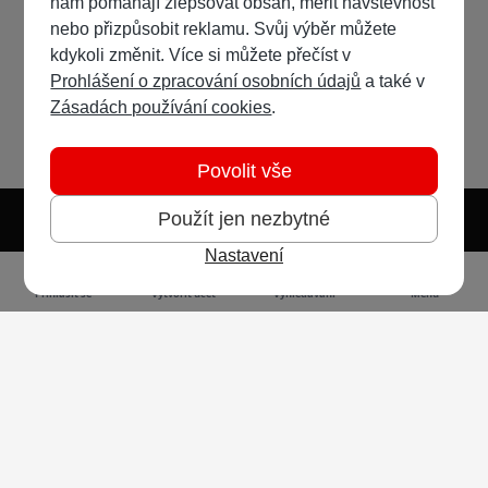
nám pomáhají zlepšovat obsah, měřit návštěvnost
nebo přizpůsobit reklamu. Svůj výběr můžete
kdykoli změnit. Více si můžete přečíst v
Prohlášení o zpracování osobních údajů
a také v
Zásadách používání cookies
.
Povolit vše
Použít jen nezbytné
Nastavení
Světlý režim
Tmavý režim
Předvolba systému
Jazyk
RSS
Přihlásit se
Vytvořit účet
Vyhledávání
Menu
Ochrana osobních údajů
Cookies
Vodafone Czech Republic a.s.,
nám. Junkových 2808/2, 155 00 - Praha 5,
IČO 25788001, sp. zn. B 6064 vedená u Městského
soudu v Praze