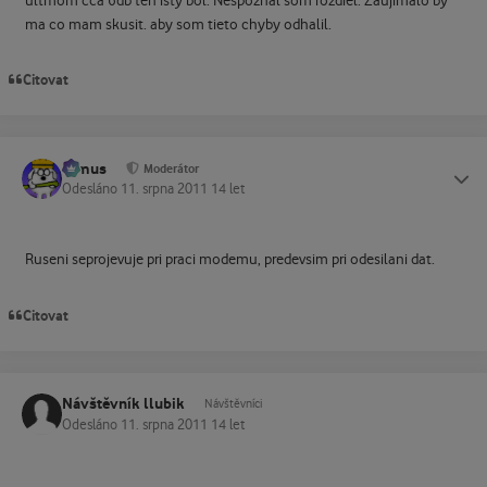
ultmom cca 6db ten isty bol. Nespoznal som rozdiel. Zaujimalo by
ma co mam skusit. aby som tieto chyby odhalil.
Citovat
tomus
Status
Moderátor
Odesláno
11. srpna 2011
14 let
Ruseni seprojevuje pri praci modemu, predevsim pri odesilani dat.
Citovat
Návštěvník llubik
Návštěvníci
Odesláno
11. srpna 2011
14 let