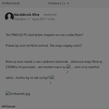
PRVNÍ STRÁNKA
PŘEDCHOZÍ
STRÁNKA 2 Z 2
Návštěvník Xfire
Návštěvníci
Odesláno
11. srpna 2011
14 let
Ten PMS-02/FL ked dobre chapem on ma v sebe filter?
Pokial by som tie filtre zohnal. Tak maju nejaky utlm?
filtre uz som nasiel u vas v jednom obchode... dokonca maju filtre aj
230Mhz mi ponukali... ale neviem naco su
... som si to navrhol
takto.. mohlo by to tak uz byt?
Citovat