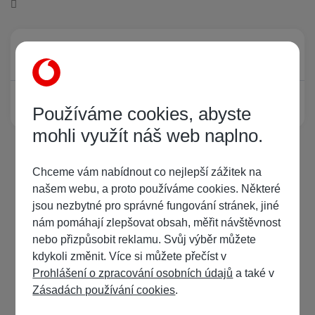
Právě prohlíží tuto stránku
0
Žádný registrovaný uživatel si neprohlíží tuto stránku
Používáme cookies, abyste
mohli využít náš web naplno.
Chceme vám nabídnout co nejlepší zážitek na
našem webu, a proto používáme cookies. Některé
jsou nezbytné pro správné fungování stránek, jiné
nám pomáhají zlepšovat obsah, měřit návštěvnost
nebo přizpůsobit reklamu. Svůj výběr můžete
kdykoli změnit. Více si můžete přečíst v
Prohlášení o zpracování osobních údajů
a také v
Zásadách používání cookies
.