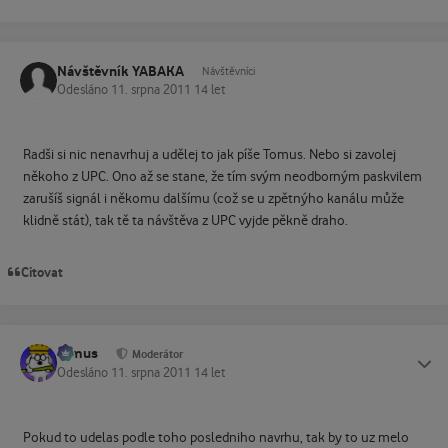
Návštěvník YABAKA
Návštěvníci
Odesláno
11. srpna 2011
14 let
Radši si nic nenavrhuj a udělej to jak píše Tomus. Nebo si zavolej
někoho z UPC. Ono až se stane, že tím svým neodborným paskvilem
zarušíš signál i někomu dalšímu (což se u zpětnýho kanálu může
klidně stát), tak tě ta návštěva z UPC vyjde pěkně draho.
Citovat
tomus
Status
Moderátor
Odesláno
11. srpna 2011
14 let
Pokud to udelas podle toho posledniho navrhu, tak by to uz melo