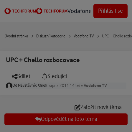
Přejít na obsah
Vodafone Techforum
Přihlásit se
Úvodní stránka
Diskuzní kategorie
Vodafone TV
UPC + Chello roz
UPC + Chello rozbocovace
Sdílet
Sledující
Od
Návštěvník Xfire
Vodafone TV
8. srpna 2011
14 let
v
Založit nové téma
Odpovědět na toto téma