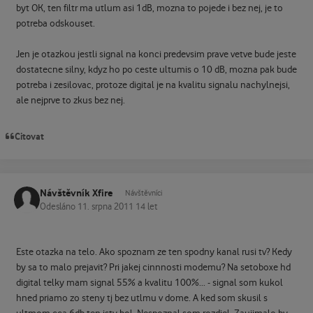
byt OK, ten filtr ma utlum asi 1dB, mozna to pojede i bez nej, je to
potreba odskouset.
Jen je otazkou jestli signal na konci predevsim prave vetve bude jeste
dostatecne silny, kdyz ho po ceste ultumis o 10 dB, mozna pak bude
potreba i zesilovac, protoze digital je na kvalitu signalu nachylnejsi,
ale nejprve to zkus bez nej.
Citovat
Návštěvník Xfire
Návštěvníci
Odesláno
11. srpna 2011
14 let
Este otazka na telo. Ako spoznam ze ten spodny kanal rusi tv? Kedy
by sa to malo prejavit? Pri jakej cinnnosti modemu? Na setoboxe hd
digital telky mam signal 55% a kvalitu 100%... - signal som kukol
hned priamo zo steny tj bez utlmu v dome. A ked som skusil s