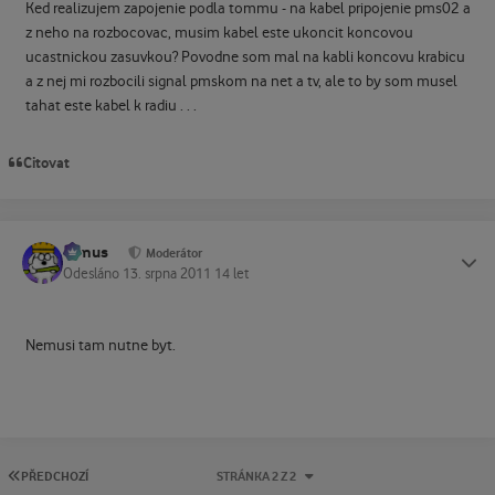
Ked realizujem zapojenie podla tommu - na kabel pripojenie pms02 a
z neho na rozbocovac, musim kabel este ukoncit koncovou
ucastnickou zasuvkou? Povodne som mal na kabli koncovu krabicu
a z nej mi rozbocili signal pmskom na net a tv, ale to by som musel
tahat este kabel k radiu . . .
Citovat
tomus
Status
Moderátor
Odesláno
13. srpna 2011
14 let
Nemusi tam nutne byt.
PRVNÍ STRÁNKA
PŘEDCHOZÍ
STRÁNKA 2 Z 2