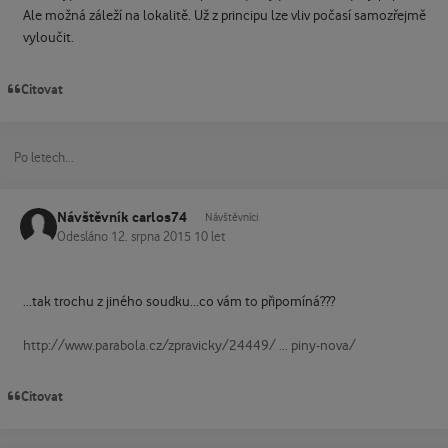
Ale možná záleží na lokalitě. Už z principu lze vliv počasí samozřejmě
vyloučit.
Citovat
Po letech...
Návštěvník carlos74
Návštěvníci
Odesláno
12. srpna 2015
10 let
...tak trochu z jiného soudku...co vám to připomíná???
http://www.parabola.cz/zpravicky/24449/ ... piny-nova/
Citovat