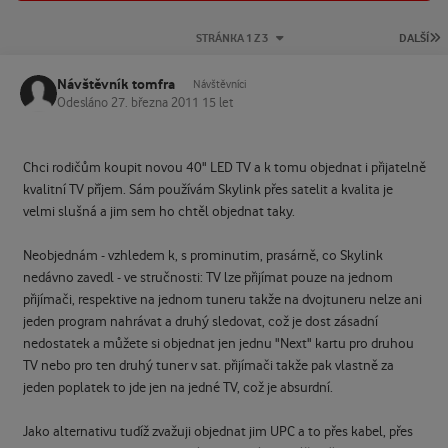
P
STRÁNKA 1 Z 3
DALŠÍ
Návštěvník tomfra
Návštěvníci
Odesláno
27. března 2011
15 let
Chci rodičům koupit novou 40" LED TV a k tomu objednat i přijatelně
kvalitní TV příjem. Sám používám Skylink přes satelit a kvalita je
velmi slušná a jim sem ho chtěl objednat taky.
Neobjednám - vzhledem k, s prominutim, prasárně, co Skylink
nedávno zavedl - ve stručnosti: TV lze přijímat pouze na jednom
přijímači, respektive na jednom tuneru takže na dvojtuneru nelze ani
jeden program nahrávat a druhý sledovat, což je dost zásadní
nedostatek a můžete si objednat jen jednu "Next" kartu pro druhou
TV nebo pro ten druhý tuner v sat. přijímači takže pak vlastně za
jeden poplatek to jde jen na jedné TV, což je absurdní.
Jako alternativu tudíž zvažuji objednat jim UPC a to přes kabel, přes