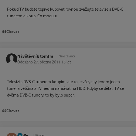
Pokud TV budete teprve kupovat rovnou zvažujte televize s DVB-C
tunerem a koupi CA modulu.
Citovat
Návštěvník tomfra
Návštěvníci
Odesláno
27. března 2011
15 let
Televizi s DVB-C tunerem koupim, ale to je vždycky jenom jeden
tuner a většina z TV neumí nahrávat na HDD. Kdyby se dělali TV se
dvěma DVB-C tunery, to by bylo super.
Citovat
HaWe
Status
Uživatel