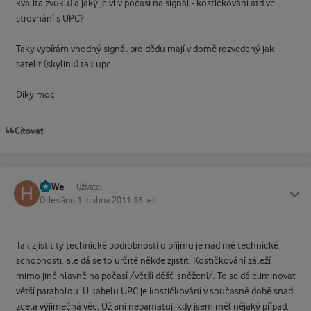
kvalita zvuku) a jaký je vliv počasí na signál - kostičkování atd ve
strovnání s UPC?
Taky vybírám vhodný signál pro dědu mají v domě rozvedený jak
satelit (skylink) tak upc.
Díky moc
Citovat
HaWe
Status
Uživatel
Odesláno
1. dubna 2011
15 let
Tak zjistit ty technické podrobnosti o příjmu je nad mé technické
schopnosti, ale dá se to určitě někde zjistit. Kostičkování záleží
mimo jiné hlavně na počasí /větší déšť, sněžení/. To se dá eliminovat
větší parabolou. U kabelu UPC je kostičkování v současné době snad
zcela výjimečná věc. Už ani nepamatuji kdy jsem měl nějaký případ.