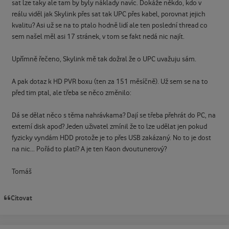
sat lze taky ale tam by byly náklady navíc. Dokáže někdo, kdo v
reálu viděl jak Skylink přes sat tak UPC přes kabel, porovnat jejich
kvalitu? Asi už se na to ptalo hodně lidí ale ten poslední thread co
sem našel měl asi 17 stránek, v tom se fakt nedá nic najít.
Upřímně řečeno, Skylink mě tak dožral že o UPC uvažuju sám.
A pak dotaz k HD PVR boxu (ten za 151 měsíčně). Už sem se na to
před tim ptal, ale třeba se něco změnilo:
Dá se dělat něco s těma nahrávkama? Dají se třeba přehrát do PC, na
externí disk apod? Jeden uživatel zmínil že to lze udělat jen pokud
fyzicky vyndám HDD protože je to přes USB zakázaný. No to je dost
na nic... Pořád to platí? A je ten Kaon dvoutunerový?
Tomáš
Citovat