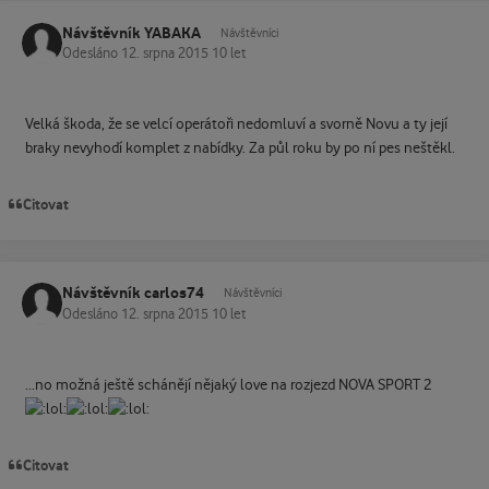
Návštěvník YABAKA
Návštěvníci
Odesláno
12. srpna 2015
10 let
Velká škoda, že se velcí operátoři nedomluví a svorně Novu a ty její
braky nevyhodí komplet z nabídky. Za půl roku by po ní pes neštěkl.
Citovat
Návštěvník carlos74
Návštěvníci
Odesláno
12. srpna 2015
10 let
...no možná ještě schánějí nějaký love na rozjezd NOVA SPORT 2
Citovat