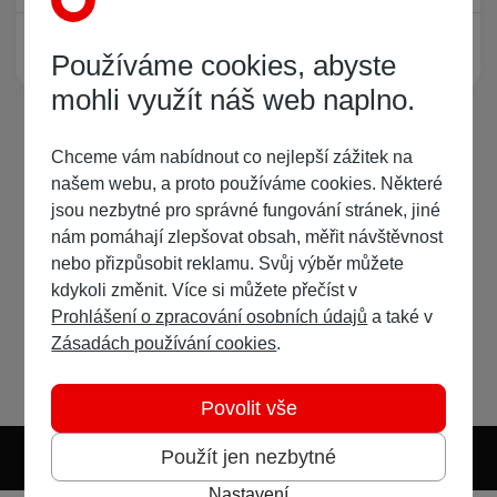
Žádný registrovaný uživatel si neprohlíží tuto stránku
Používáme cookies, abyste
mohli využít náš web naplno.
Chceme vám nabídnout co nejlepší zážitek na
našem webu, a proto používáme cookies. Některé
jsou nezbytné pro správné fungování stránek, jiné
nám pomáhají zlepšovat obsah, měřit návštěvnost
nebo přizpůsobit reklamu. Svůj výběr můžete
kdykoli změnit. Více si můžete přečíst v
Prohlášení o zpracování osobních údajů
a také v
Zásadách používání cookies
.
Povolit vše
Použít jen nezbytné
Nastavení
Světlý režim
Tmavý režim
Předvolba systému