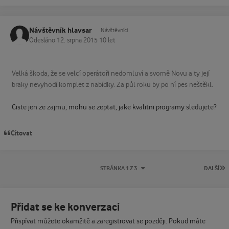
Návštěvník hlavsar
Návštěvníci
Odesláno
12. srpna 2015
10 let
Velká škoda, že se velcí operátoři nedomluví a svorně Novu a ty její
braky nevyhodí komplet z nabídky. Za půl roku by po ní pes neštěkl.
Ciste jen ze zajmu, mohu se zeptat, jake kvalitni programy sledujete?
Citovat
P
STRÁNKA 1 Z 3
DALŠÍ
Přidat se ke konverzaci
Přispívat můžete okamžitě a zaregistrovat se později. Pokud máte