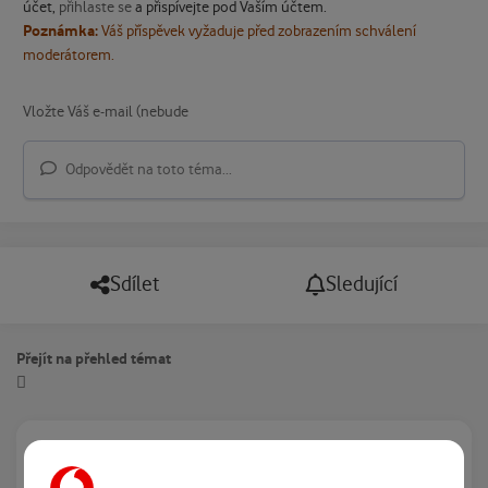
účet,
přihlaste se
a přispívejte pod Vaším účtem.
Poznámka:
Váš příspěvek vyžaduje před zobrazením schválení
moderátorem.
Odpovědět na toto téma...
Sdílet
Sledující
Přejít na přehled témat
Právě prohlíží tuto stránku
0