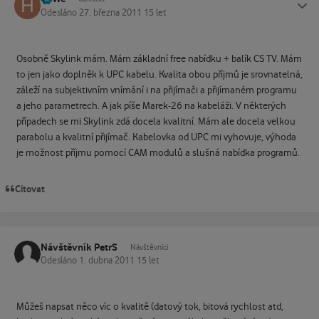
Odesláno
27. března 2011
15 let
Osobně Skylink mám. Mám základní free nabídku + balík CS TV. Mám
to jen jako doplněk k UPC kabelu. Kvalita obou příjmů je srovnatelná,
záleží na subjektivním vnímání i na přijímači a přijímaném programu
a jeho parametrech. A jak píše Marek-26 na kabeláži. V některých
případech se mi Skylink zdá docela kvalitní. Mám ale docela velkou
parabolu a kvalitní přijímač. Kabelovka od UPC mi vyhovuje, výhoda
je možnost příjmu pomocí CAM modulů a slušná nabídka programů.
Citovat
Návštěvník PetrS
Návštěvníci
Odesláno
1. dubna 2011
15 let
Můžeš napsat něco víc o kvalitě (datový tok, bitová rychlost atd,