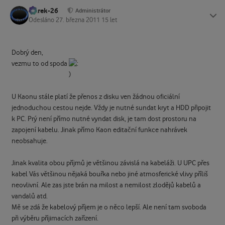
Marek-26
Status
Administrátor
Odesláno
27. března 2011
15 let
Dobrý den,
vezmu to od spoda
U Kaonu stále platí že přenos z disku ven žádnou oficiální
jednoduchou cestou nejde. Vždy je nutné sundat kryt a HDD připojit
k PC. Prý není přímo nutné vyndat disk, je tam dost prostoru na
zapojení kabelu. Jinak přímo Kaon editační funkce nahrávek
neobsahuje.
Jinak kvalita obou příjmů je většinou závislá na kabeláži. U UPC přes
kabel Vás většinou nějaká bouřka nebo jiné atmosferické vlivy příliš
neovlivní. Ale zas jste brán na milost a nemilost zlodějů kabelů a
vandalů atd.
Mě se zdá že kabelový příjem je o něco lepší. Ale není tam svoboda
při výběru příjimacích zařízení.