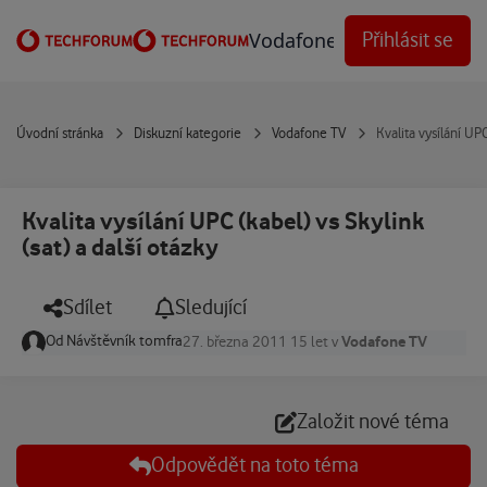
Přejít na obsah
Vodafone Techforum
Přihlásit se
Úvodní stránka
Diskuzní kategorie
Vodafone TV
Kvalita vysílání UPC
Kvalita vysílání UPC (kabel) vs Skylink
(sat) a další otázky
Sdílet
Sledující
Od
Návštěvník tomfra
Vodafone TV
27. března 2011
15 let
v
Založit nové téma
Odpovědět na toto téma