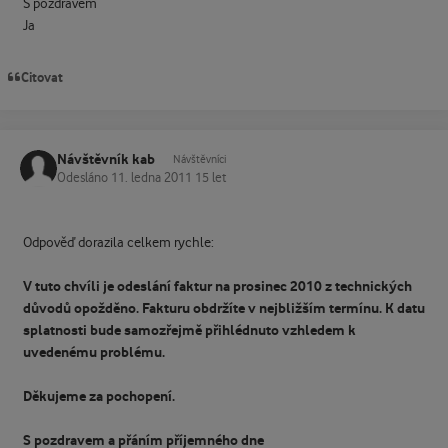
S pozdravem
Ja
Citovat
Návštěvník kab
Návštěvníci
Odesláno
11. ledna 2011
15 let
Odpověď dorazila celkem rychle:
V tuto chvíli je odeslání faktur na prosinec 2010 z technických
důvodů opožděno. Fakturu obdržíte v nejbližším termínu. K datu
splatnosti bude samozřejmě přihlédnuto vzhledem k
uvedenému problému.
Děkujeme za pochopení.
S pozdravem a přáním příjemného dne