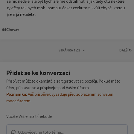
se nic neděje, ale byl bych zřejmě odstřihnut, a jak tady čtu některé
ty aféry tak bych mohl pomalu čekat exekutora kvůli chybě, kterou
jsem já neudělal.
Citovat
P
STRÁNKA 1 Z 2
DALŠÍ
Přidat se ke konverzaci
Přispívat můžete okamžitě a zaregistrovat se později. Pokud máte
účet,
přihlaste se
a přispívejte pod Vaším účtem.
Poznámka:
Váš příspěvek vyžaduje před zobrazením schválení
moderátorem.
Odpovědět na toto téma...