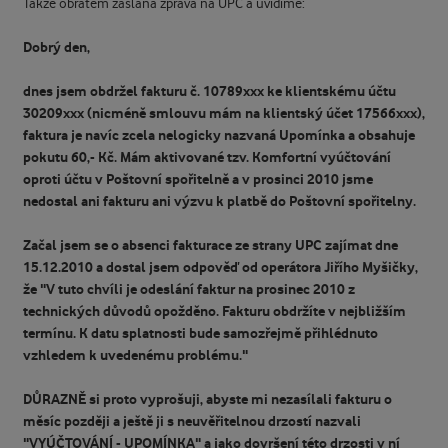
Takže obratem zaslána zpráva na UPC a uvidíme:
Dobrý den,
dnes jsem obdržel fakturu č. 10789xxx ke klientskému účtu
30209xxx (nicméně smlouvu mám na klientský účet 17566xxx),
faktura je navíc zcela nelogicky nazvaná Upomínka a obsahuje
pokutu 60,- Kč. Mám aktivované tzv. Komfortní vyúčtování
oproti účtu v Poštovní spořitelně a v prosinci 2010 jsme
nedostal ani fakturu ani výzvu k platbě do Poštovní spořitelny.
Začal jsem se o absenci fakturace ze strany UPC zajímat dne
15.12.2010 a dostal jsem odpověď od operátora Jiřího Myšičky,
že "V tuto chvíli je odeslání faktur na prosinec 2010 z
technických důvodů opožděno. Fakturu obdržíte v nejbližším
termínu. K datu splatnosti bude samozřejmě přihlédnuto
vzhledem k uvedenému problému."
DŮRAZNĚ si proto vyprošuji, abyste mi nezasílali fakturu o
měsíc později a ještě ji s neuvěřitelnou drzostí nazvali
"VYÚČTOVÁNÍ - UPOMÍNKA" a jako dovršení této drzosti v ní