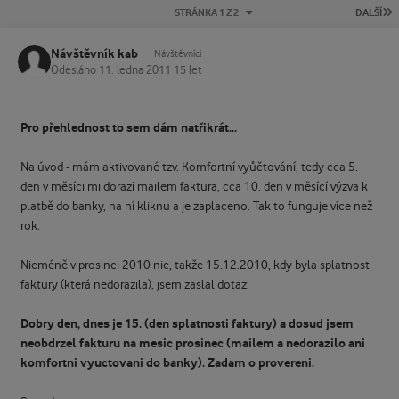
P
STRÁNKA 1 Z 2
DALŠÍ
Návštěvník kab
Návštěvníci
Odesláno
11. ledna 2011
15 let
Pro přehlednost to sem dám natřikrát...
Na úvod - mám aktivované tzv. Komfortní vyůčtování, tedy cca 5.
den v měsíci mi dorazí mailem faktura, cca 10. den v měsící výzva k
platbě do banky, na ní kliknu a je zaplaceno. Tak to funguje více než
rok.
Nicméně v prosinci 2010 nic, takže 15.12.2010, kdy byla splatnost
faktury (která nedorazila), jsem zaslal dotaz:
Dobry den, dnes je 15. (den splatnosti faktury) a dosud jsem
neobdrzel fakturu na mesic prosinec (mailem a nedorazilo ani
komfortni vyuctovani do banky). Zadam o provereni.