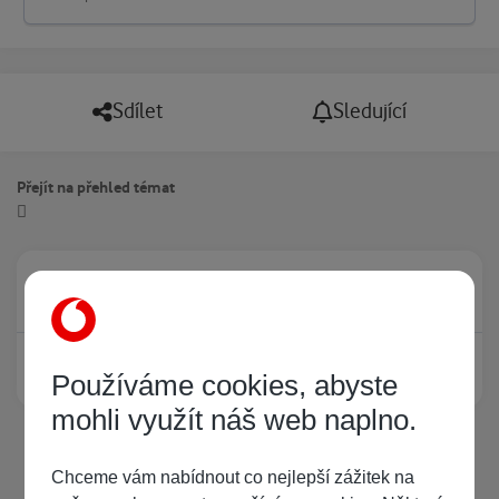
Sdílet
Sledující
Přejít na přehled témat
Právě prohlíží tuto stránku
0
Žádný registrovaný uživatel si neprohlíží tuto stránku
Používáme cookies, abyste
mohli využít náš web naplno.
Chceme vám nabídnout co nejlepší zážitek na