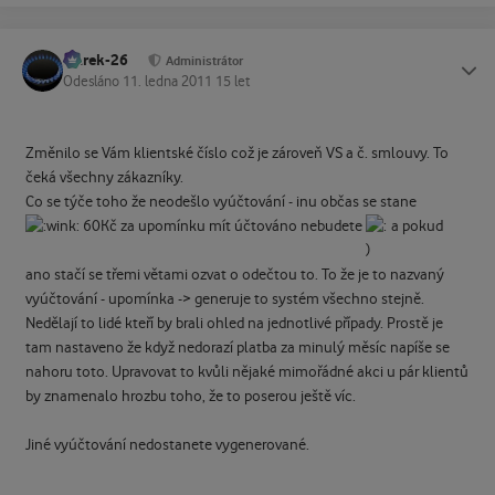
Marek-26
Status
Administrátor
Odesláno
11. ledna 2011
15 let
Změnilo se Vám klientské číslo což je zároveň VS a č. smlouvy. To
čeká všechny zákazníky.
Co se týče toho že neodešlo vyúčtování - inu občas se stane
60Kč za upomínku mít účtováno nebudete
a pokud
ano stačí se třemi větami ozvat o odečtou to. To že je to nazvaný
vyúčtování - upomínka -> generuje to systém všechno stejně.
Nedělají to lidé kteří by brali ohled na jednotlivé případy. Prostě je
tam nastaveno že když nedorazí platba za minulý měsíc napíše se
nahoru toto. Upravovat to kvůli nějaké mimořádné akci u pár klientů
by znamenalo hrozbu toho, že to poserou ještě víc.
Jiné vyúčtování nedostanete vygenerované.