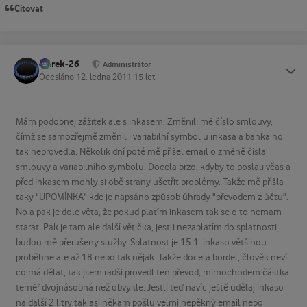
Citovat
Marek-26
Status
Administrátor
Odesláno
12. ledna 2011
15 let
Mám podobnej zážitek ale s inkasem. Změnili mě číslo smlouvy,
čímž se samozřejmě změnil i variabilní symbol u inkasa a banka ho
tak neprovedla. Několik dní poté mě přišel email o změně čísla
smlouvy a variabilního symbolu. Docela brzo, kdyby to poslali včas a
před inkasem mohly si obě strany ušetřit problémy. Takže mě přišla
taky "UPOMÍNKA" kde je napsáno způsob úhrady "převodem z účtu".
No a pak je dole věta, že pokud platím inkasem tak se o to nemam
starat. Pak je tam ale další větička, jestli nezaplatím do splatnosti,
budou mě přerušeny služby. Splatnost je 15.1. inkaso většinou
proběhne ale až 18 nebo tak nějak. Takže docela bordel, člověk neví
co má dělat, tak jsem radši provedl ten převod, mimochodem částka
teměř dvojnásobná než obvykle. Jestli teď navíc ještě udělaj inkaso
na další 2 litry tak asi někam pošlu velmi nepěkný email nebo