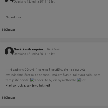
Odesláno
12. ledna 2011
15 let
Napodobne....
Citovat
Návštěvník esquire
Návštěvníci
Odesláno
12. ledna 2011
15 let
mně zatim vyúčtování na email nepřišlo, ale na sipu byla
dvojnásobná částka, to se mnou málem švihlo, takovou palbu sem
tam ještě neviděl
to by vše vysvětlovalo
Plati to rodice, tak je to fuk ne?!
Citovat