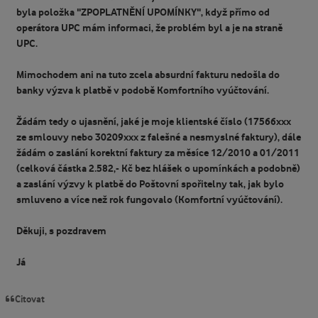
byla položka "ZPOPLATNĚNÍ UPOMÍNKY", když přímo od
operátora UPC mám informaci, že problém byl a je na straně
UPC.
Mimochodem ani na tuto zcela absurdní fakturu nedošla do
banky výzva k platbě v podobě Komfortního vyúčtování.
Žádám tedy o ujasnění, jaké je moje klientské číslo (17566xxx
ze smlouvy nebo 30209xxx z falešné a nesmyslné faktury), dále
žádám o zaslání korektní faktury za měsíce 12/2010 a 01/2011
(celková částka 2.582,- Kč bez hlášek o upomínkách a podobně)
a zaslání výzvy k platbě do Poštovní spořitelny tak, jak bylo
smluveno a více než rok fungovalo (Komfortní vyúčtování).
Děkuji, s pozdravem
Já
Citovat