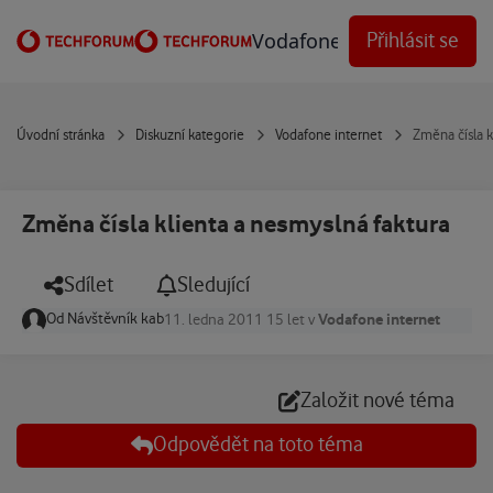
Přejít na obsah
Vodafone Techforum
Přihlásit se
Úvodní stránka
Diskuzní kategorie
Vodafone internet
Změna čísla k
Změna čísla klienta a nesmyslná faktura
Sdílet
Sledující
Od
Návštěvník kab
Vodafone internet
11. ledna 2011
15 let
v
Založit nové téma
Odpovědět na toto téma