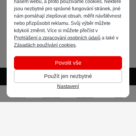
našem webu, a proto používáme cookies. Některé
jsou nezbytné pro správné fungování stránek, jiné
nám pomáhají zlepšovat obsah, měřit návštěvnost
nebo přizpůsobit reklamu. Svůj výběr můžete
kdykoli změnit. Více si můžete přečíst v
Prohlášení o zpracování osobních údajů
a také v
Zásadách používání cookies
.
Povolit vše
Použít jen nezbytné
Nastavení
Světlý režim
Tmavý režim
Předvolba systému
Jazyk
RSS
Přihlásit se
Vytvořit účet
Vyhledávání
Menu
Ochrana osobních údajů
Cookies
Vodafone Czech Republic a.s.,
nám. Junkových 2808/2, 155 00 - Praha 5,