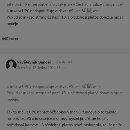
telefonát ! Pěknej bordel, no však jsme v Čechách, takže standart že?
U inkasa UPC nedoporučuje zadávat VS. Jen BÚ
Pokud se inkaso strhne až např. 18. a předchozí platba dorazila nic se
neděje.
Citovat
Návštěvník Bender
Návštěvníci
Odesláno
12. ledna 2011
15 let
U inkasa UPC nedoporučuje zadávat VS. Jen BÚ
Pokud se inkaso strhne až např. 18. a předchozí platba dorazila nic se
neděje.
Tak to měli z UPC napsat něž cokoliv měnili, fungovalo to takhle
mnoho let. VS u inkasa jsem si nevymyslel já, zřejmě ho dřív
požadoval Karneval. A předchozí platba právě nedorazila, takže ne že