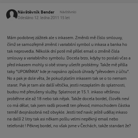
Návštěvník Bender
Návštěvníci
Odesláno
12. ledna 2011
15 let
Mám podobnej zážitek ale s inkasem. Změnili mě číslo smlouvy,
čímž se samozřejmě změnil i variabilní symbol u inkasa a banka ho
tak neprovedla. Několik dní poté mě přišel email o změně čísla
smlouvy a variabilního symbolu. Docela brzo, kdyby to poslali včas a
před inkasem mohly si obě strany ušetřit problémy. Takže mě přišla
taky "UPOMÍNKA" kde je napsáno způsob úhrady "převodem z účtu".
No a pak je dole věta, že pokud platím inkasem tak se o to nemam
starat. Pak je tam ale další větička, jestli nezaplatím do splatnosti,
budou mě přerušeny služby. Splatnost je 15.1. inkaso většinou
proběhne ale až 18 nebo tak nějak. Takže docela bordel, člověk neví
co má dělat, tak jsem radši provedl ten převod, mimochodem částka
teměř dvojnásobná než obvykle. Jestli teď navíc ještě udělaj inkaso
na další 2 litry tak asi někam pošlu velmi nepěkný email nebo
telefonát ! Pěknej bordel, no však jsme v Čechách, takže standart že?