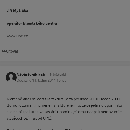
Jiří Myšička
operátor klientského centra
www.upc.cz
Citovat
Návštěvník kab
Návštěvníci
Odesláno
11. ledna 2011
15 let
Nicméně dnes mi dorazila faktura, je za prosinec 2010 i leden 2011
(tomu rozumím, nicméně na faktuře je info, že se jedná o upomínku
a je na ní i pokuta uza zaslání upomínky (tomu naopak neroozumím,
viz předchozí mail od UPC).