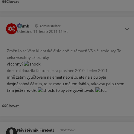
Citovat
Slamb
Status
Administrátor
Odesláno
11. ledna 2011
15 let
Změnilo se Vám klientské číslo což je zároveň VS a č. smlouvy. To
čeká všechny zákazníky.
všechny?
dnes mi dorazila faktura, je za prosinec 2010 i leden 2011
mně zatim vyúčtování na email nepřišlo, ale na sipu byla
dvojnásobná částka, to se mnou málem švihlo, takovou palbu sem
tam ještě neviděl
to by vše vysvětlovalo
Citovat
Návštěvník Fireball
Návštěvníci