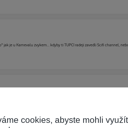
 jak je u Karnevalu zvykem... kdyby ti TUPCI radeji zavedli Scifi channel, ne
t zbytecne.
áme cookies, abyste mohli využí