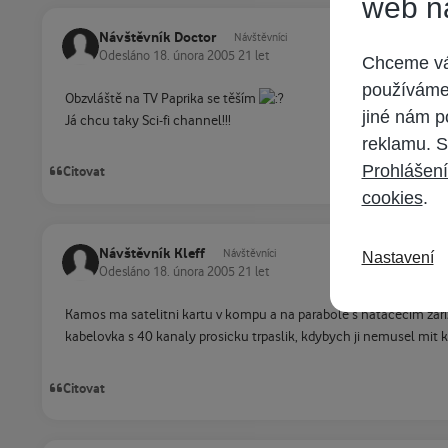
web n
Návštěvník Doctor
Návštěvníci
Odesláno
18. února 2005
21 let
Chceme vám
používáme 
Obzvláště na TV Paprika se těším
jiné nám p
Já chcu taky Sci-fi channel!!!
reklamu. S
Prohlášení
Citovat
cookies
.
Návštěvník Kleff
Návštěvníci
Nastavení
Odesláno
18. února 2005
21 let
Kamos ma satelitni kartu v kompu a na parabole s natacecim zari
kabelovka s 40 kanaly prosicku trpaslik, kdybych ji nemusel mit kv
Citovat