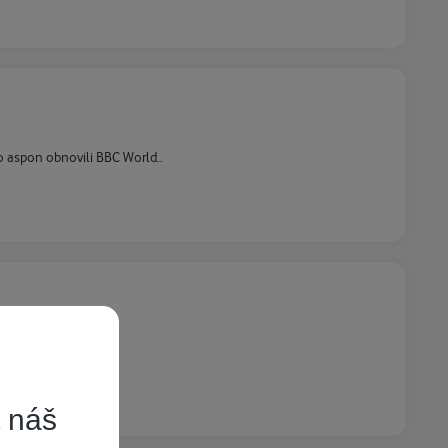
bo aspon obnovili BBC World..
t náš