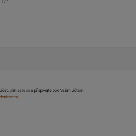
 TV?
 účet,
přihlaste se
a přispívejte pod Vaším účtem.
oderátorem.