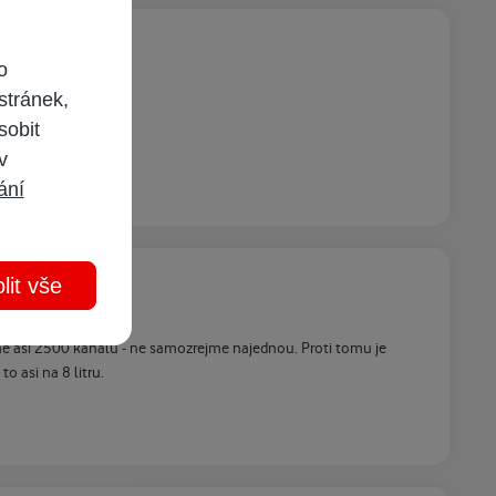
o
stránek,
sobit
 v
ání
lit vše
ne asi 2500 kanalu - ne samozrejme najednou. Proti tomu je
o asi na 8 litru.