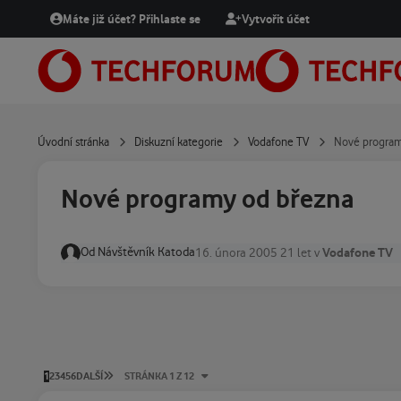
Přejít na obsah
Máte již účet? Přihlaste se
Vytvořit účet
Úvodní stránka
Diskuzní kategorie
Vodafone TV
Nové program
Nové programy od března
Od
Návštěvník Katoda
Vodafone TV
16. února 2005
21 let
v
POSLEDNÍ STRÁNKA
1
2
3
4
5
6
DALŠÍ
STRÁNKA 1 Z 12