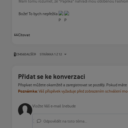
Mam tomu rozumet, ze "Paprika" nahradi mou oblibenou Fashion
Bože! To bych nepřežila
Citovat
POSLEDNÍ STRÁNKA
1
2
3
4
5
6
DALŠÍ
STRÁNKA 1 Z 12
Přidat se ke konverzaci
Přispívat můžete okamžitě a zaregistrovat se později. Pokud máte
Poznámka:
Váš příspěvek vyžaduje před zobrazením schválení m
Odpovědět na toto téma...