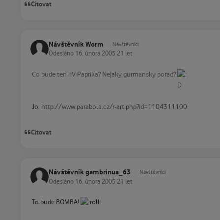
Citovat
Návštěvník Worm
Návštěvníci
Odesláno
16. února 2005
21 let
Co bude ten TV Paprika? Nejaky gurmansky porad?
Jo.
http://www.parabola.cz/r-art.php?id=1104311100
Citovat
Návštěvník gambrinus_63
Návštěvníci
Odesláno
16. února 2005
21 let
To bude BOMBA!