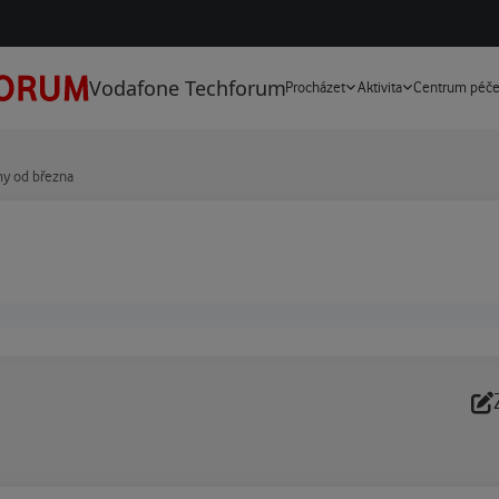
Vodafone Techforum
Procházet
Aktivita
Centrum péč
y od března