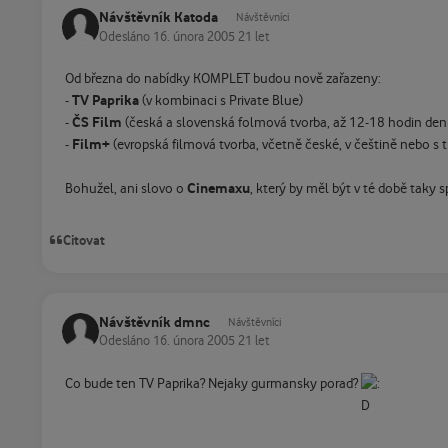
Návštěvník Katoda
Návštěvníci
Odesláno
16. února 2005
21 let
Od března do nabídky KOMPLET budou nově zařazeny:
TV Paprika
-
(v kombinaci s Private Blue)
ČS Film
-
(česká a slovenská folmová tvorba, až 12-18 hodin denn
Film+
-
(evropská filmová tvorba, včetně české, v češtině nebo s t
Cinemaxu
Bohužel, ani slovo o
, který by měl být v té době taky 
Citovat
Návštěvník dmnc
Návštěvníci
Odesláno
16. února 2005
21 let
Co bude ten TV Paprika? Nejaky gurmansky porad?