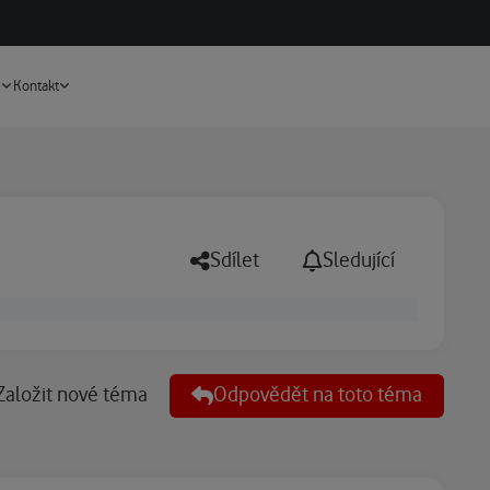
Vyhledávání
e
Kontakt
Sdílet
Sledující
Založit nové téma
Odpovědět na toto téma