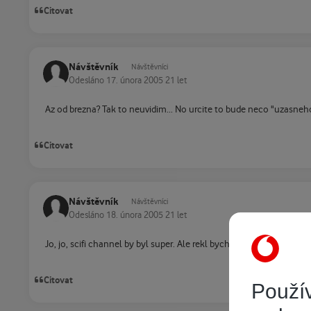
Citovat
Návštěvník
Návštěvníci
Odesláno
17. února 2005
21 let
Az od brezna? Tak to neuvidim... No urcite to bude neco "uzasneho"
Citovat
Návštěvník
Návštěvníci
Odesláno
18. února 2005
21 let
Jo, jo, scifi channel by byl super. Ale rekl bych, ze muzeme slinta
Citovat
Použív