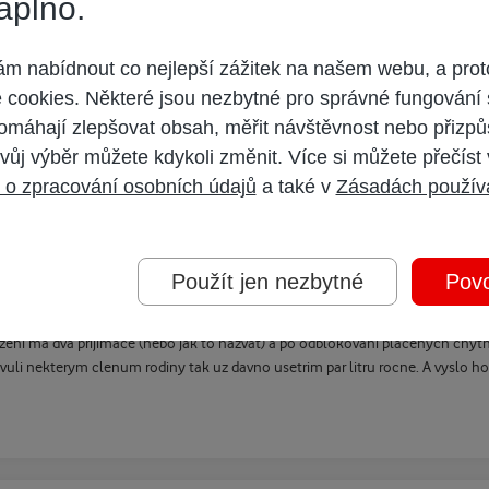
aplno.
 nabídnout co nejlepší zážitek na našem webu, a prot
cookies. Některé jsou nezbytné pro správné fungování 
omáhají zlepšovat obsah, měřit návštěvnost nebo přizpů
vůj výběr můžete kdykoli změnit. Více si můžete přečíst
 o zpracování osobních údajů
a také v
Zásadách použív
Použít jen nezbytné
Povo
zeni ma dva prijimace (nebo jak to nazvat) a po odblokovani placenych chyt
uli nekterym clenum rodiny tak uz davno usetrim par litru rocne. A vyslo ho t