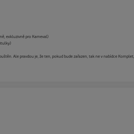
ě, exkluzivně pro Karneval)
itulky)
spuštěn. Ale pravdou je, že ten, pokud bude zařazen, tak ne v nabídce Komplet,