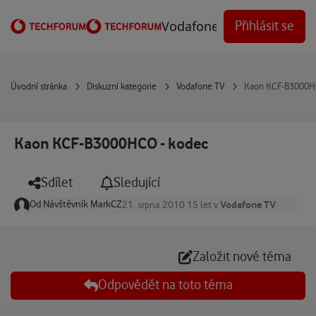
Přejít na obsah
Vodafone Techforum
Přihlásit se
Úvodní stránka
Diskuzní kategorie
Vodafone TV
Kaon KCF-B3000H
Kaon KCF-B3000HCO - kodec
Sdílet
Sledující
Od
Návštěvník MarkCZ
Vodafone TV
21. srpna 2010
15 let
v
Založit nové téma
Odpovědět na toto téma