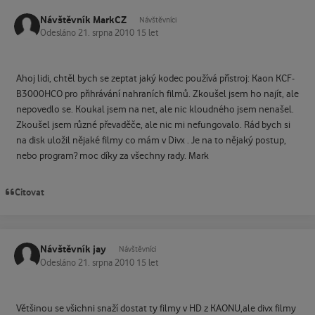
Návštěvník MarkCZ
Návštěvníci
Odesláno
21. srpna 2010
15 let
Ahoj lidi, chtěl bych se zeptat jaký kodec používá přístroj: Kaon KCF-
B3000HCO pro přihrávání nahraních filmů. Zkoušel jsem ho najít, ale
nepovedlo se. Koukal jsem na net, ale nic kloudného jsem nenašel.
Zkoušel jsem různé převaděče, ale nic mi nefungovalo. Rád bych si
na disk uložil nějaké filmy co mám v Divx . Je na to nějaký postup,
nebo program? moc díky za všechny rady. Mark
Citovat
Návštěvník jay
Návštěvníci
Odesláno
21. srpna 2010
15 let
Většinou se všichni snaží dostat ty filmy v HD z KAONU,ale divx filmy