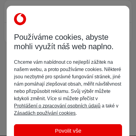
Právě prohlíží tuto stránku
0
Žádný registrovaný uživatel si neprohlíží tuto stránku
Používáme cookies, abyste
mohli využít náš web naplno.
Chceme vám nabídnout co nejlepší zážitek na
našem webu, a proto používáme cookies. Některé
jsou nezbytné pro správné fungování stránek, jiné
nám pomáhají zlepšovat obsah, měřit návštěvnost
nebo přizpůsobit reklamu. Svůj výběr můžete
kdykoli změnit. Více si můžete přečíst v
Prohlášení o zpracování osobních údajů
a také v
Zásadách používání cookies
.
Povolit vše