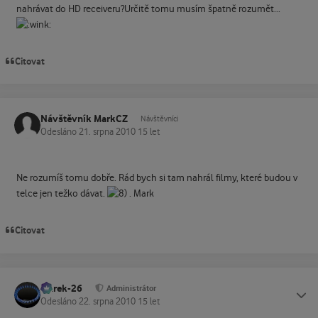
nahrávat do HD receiveru?Určitě tomu musím špatně rozumět...
Citovat
Návštěvník MarkCZ
Návštěvníci
Odesláno
21. srpna 2010
15 let
Ne rozumíš tomu dobře. Rád bych si tam nahrál filmy, které budou v
telce jen težko dávat.
. Mark
Citovat
Marek-26
Status
Administrátor
Odesláno
22. srpna 2010
15 let