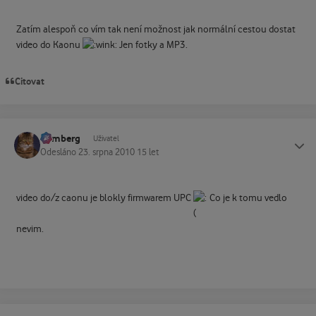
Zatím alespoň co vím tak není možnost jak normální cestou dostat
video do Kaonu
Jen fotky a MP3.
Citovat
homberg
Status
Uživatel
Odesláno
23. srpna 2010
15 let
video do/z caonu je blokly firmwarem UPC
Co je k tomu vedlo
nevim.