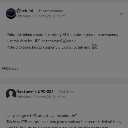
Marek-26
Status
Administrátor
Odesláno
19. ledna 2010
16 let
Pokud si někdo zakoupíte nějaký STB a bude se jednat o nevrácený
kus tak Vám ho UPC nezprovozní
Pokud to bude kus zakoupený u Lica s.r.o. tak ano.
Citovat
Návštěvník UPC-021
Návštěvníci
Odesláno
19. ledna 2010
16 let
jo, ty s logem UPC asi od licy nebudou že?
Takže ty STB co jsou na aukru jsou v podstatě bezcenné. Jedině že by