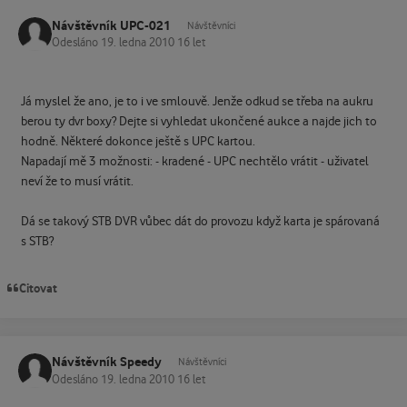
Návštěvník UPC-021
Návštěvníci
Odesláno
19. ledna 2010
16 let
Já myslel že ano, je to i ve smlouvě. Jenže odkud se třeba na aukru
berou ty dvr boxy? Dejte si vyhledat ukončené aukce a najde jich to
hodně. Některé dokonce ještě s UPC kartou.
Napadají mě 3 možnosti: - kradené - UPC nechtělo vrátit - uživatel
neví že to musí vrátit.
Dá se takový STB DVR vůbec dát do provozu když karta je spárovaná
s STB?
Citovat
Návštěvník Speedy
Návštěvníci
Odesláno
19. ledna 2010
16 let