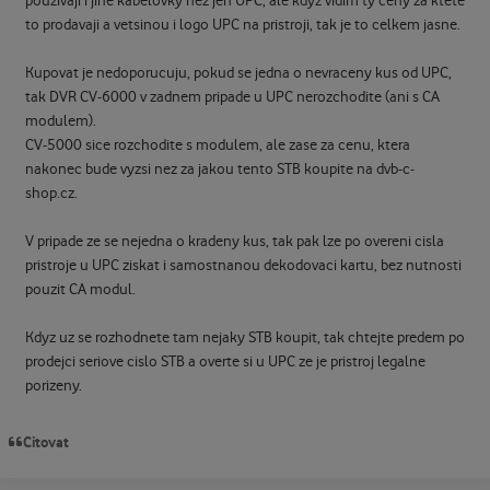
pouzivaji i jine kabelovky nez jen UPC, ale kdyz vidim ty ceny za ktete
to prodavaji a vetsinou i logo UPC na pristroji, tak je to celkem jasne.
Kupovat je nedoporucuju, pokud se jedna o nevraceny kus od UPC,
tak DVR CV-6000 v zadnem pripade u UPC nerozchodite (ani s CA
modulem).
CV-5000 sice rozchodite s modulem, ale zase za cenu, ktera
nakonec bude vyzsi nez za jakou tento STB koupite na dvb-c-
shop.cz.
V pripade ze se nejedna o kradeny kus, tak pak lze po overeni cisla
pristroje u UPC ziskat i samostnanou dekodovaci kartu, bez nutnosti
pouzit CA modul.
Kdyz uz se rozhodnete tam nejaky STB koupit, tak chtejte predem po
prodejci seriove cislo STB a overte si u UPC ze je pristroj legalne
porizeny.
Citovat