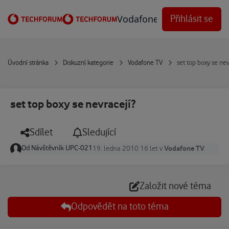
Přejít na obsah
Vodafone Techforum
Přihlásit se
Úvodní stránka
Diskuzní kategorie
Vodafone TV
set top boxy se nev
set top boxy se nevracejí?
Sdílet
Sledující
Od
Návštěvník UPC-021
Vodafone TV
19. ledna 2010
16 let
v
Založit nové téma
Odpovědět na toto téma