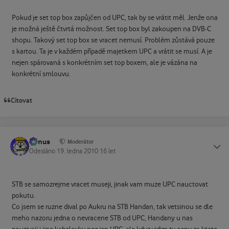
Pokud je set top box zapůjčen od UPC, tak by se vrátit měl. Jenže ona
je možná ještě čtvrtá možnost. Set top box byl zakoupen na DVB-C
shopu. Takový set top box se vracet nemusí. Problém zůstává pouze
s kartou. Ta je v každém případě majetkem UPC a vrátit se musí. A je
nejen spárovaná s konkrétním set top boxem, ale je vázána na
konkrétní smlouvu.
Citovat
tomus
Status
Moderátor
Odesláno
19. ledna 2010
16 let
STB se samozrejme vracet museji, jinak vam muze UPC nauctovat
pokutu.
Co jsem se ruzne dival po Aukru na STB Handan, tak vetsinou se dle
meho nazoru jedna o nevracene STB od UPC, Handany u nas