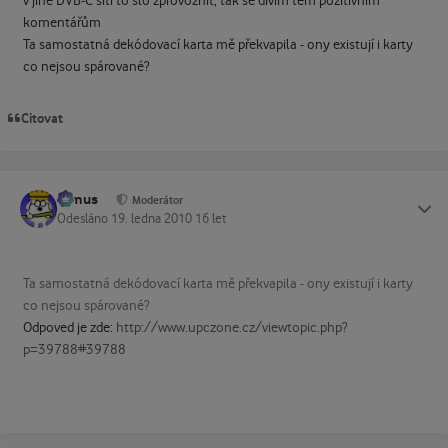
v jiné DVB-C síti to šlo zprovoznit, tak se divím těm pozitivním
komentářům
Ta samostatná dekódovací karta mě překvapila - ony existují i karty
co nejsou spárované?
Citovat
tomus
Status
Moderátor
Odesláno
19. ledna 2010
16 let
Ta samostatná dekódovací karta mě překvapila - ony existují i karty
co nejsou spárované?
Odpoved je zde:
http://www.upczone.cz/viewtopic.php?
p=39788#39788