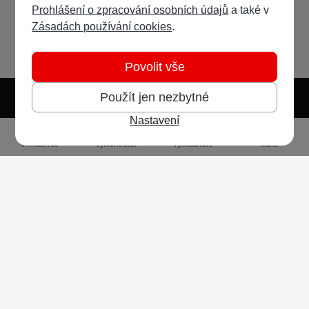
Prohlášení o zpracování osobních údajů
a také v
Zásadách používání cookies
.
Povolit vše
Použít jen nezbytné
Nastavení
Světlý režim
Tmavý režim
Předvolba systému
Jazyk
RSS
Přihlásit se
Vytvořit účet
Vyhledávání
Menu
Ochrana osobních údajů
Cookies
Vodafone Czech Republic a.s.,
nám. Junkových 2808/2, 155 00 - Praha 5,
IČO 25788001, sp. zn. B 6064 vedená u Městského
soudu v Praze
Powered by
Invision Community