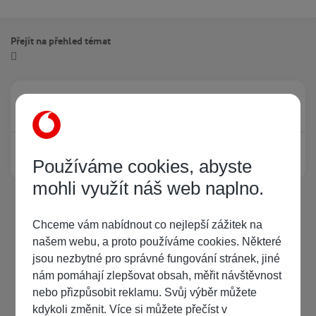
Přejít na přehled témat
Právě prohlíží tuto stránku
0
Žádný registrovaný uživatel si neprohlíží tuto stránku
Používáme cookies, abyste
mohli využít náš web naplno.
Chceme vám nabídnout co nejlepší zážitek na
našem webu, a proto používáme cookies. Některé
jsou nezbytné pro správné fungování stránek, jiné
nám pomáhají zlepšovat obsah, měřit návštěvnost
nebo přizpůsobit reklamu. Svůj výběr můžete
kdykoli změnit. Více si můžete přečíst v