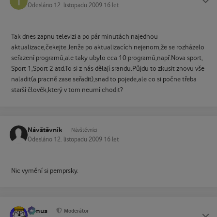
Odesláno
12. listopadu 2009
16 let
Tak dnes zapnu televizi a po pár minutách najednou
aktualizace,čekejte.Jenže po aktualizacích nejenom,že se rozházelo
seřazení programů,ale taky ubylo cca 10 programů,např.Nova sport,
Sport 1,Sport 2 atd.To si z nás dělají srandu.Půjdu to zkusit znovu vše
naladit(a pracně zase seřadit),snad to pojede,ale co si počne třeba
starší člověk,který v tom neumí chodit?
Návštěvník
Návštěvníci
Odesláno
12. listopadu 2009
16 let
Nic vymění si pemprsky.
tomus
Status
Moderátor