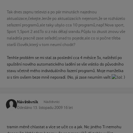
Tak dnes zapnu televizi a po pár minutách najednou
aktualizace,čekejte.Jenže po aktualizacích nejenom,že se rozházelo
seřazení programů,ale taky ubylo cca 10 programů,např.Nova sport,
Sport 1,Sport 2 atd.To si z nás dělají srandu.Půjdu to zkusit znovu vše
naladit(a pracně zase seřadit),snad to pojede,ale co si počne třeba
starší člověk,který v tom neumí chodit?
Tenhle problém se mi stal za poslední cca 4 měsíce 3x, naštěstí po
spuštění nového automatického ladění se vše vrátilo do původního
stavu včetně mého individuálního řazení programů. Moje manželka
si s tím ovšem beze mně neporadí. (No, já zase neumím vařit
)
Návštěvník
Návštěvníci
Odesláno
13. listopadu 2009
16 let
tramin méně chlastat a více se učit co a jak. Nic jiného Ti nemohu