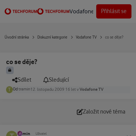
Přejít na obsah
Vodafone Techforum
Přihlásit se
Úvodní stránka
Diskuzní kategorie
Vodafone TV
co se děje?
co se děje?
Sdílet
Sledující
Od
tramin
Vodafone TV
12. listopadu 2009
16 let
v
Založit nové téma
tramin
Status
Uživatel