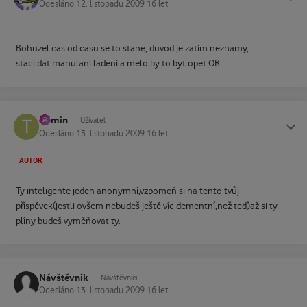
Odesláno
12. listopadu 2009
16 let
Bohuzel cas od casu se to stane, duvod je zatim neznamy,
staci dat manulani ladeni a melo by to byt opet OK.
tramin
Status
Uživatel
Odesláno
13. listopadu 2009
16 let
AUTOR
Ty inteligente jeden anonymní,vzpomeň si na tento tvůj
příspěvek(jestli ovšem nebudeš ještě víc dementní,než teď)až si ty
plíny budeš vyměňovat ty.
Návštěvník
Návštěvníci
Odesláno
13. listopadu 2009
16 let