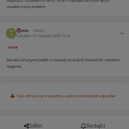
doporučit. Vzhledem k tomu, že se z manuálů dá tohle vyčíst
nevidím v tom problém.
tramin
Status
Uživatel
Odesláno
13. listopadu 2009
16 let
AUTOR
Geniální anonyme,sežeň si manuál na slušné chování.Víc nemíním
reagovat.
Toto téma je nyní uzavřeno, a proto není možné odpovídat.
Sdílet
Sledující