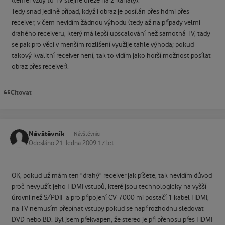
(téměř vždy to TV stejně ořeže na 2 kanály).
Tedy snad jedině případ, když i obraz je posílán přes hdmi přes
receiver, v čem nevidím žádnou výhodu (tedy až na případy velmi
drahého receiveru, který má lepší upscalování než samotná TV, tady
se pak pro věci v menším rozlišení využije tahle výhoda; pokud
takový kvalitní receiver není, tak to vidím jako horší možnost posílat
obraz přes receiver).
Citovat
Návštěvník
Návštěvníci
Odesláno
21. ledna 2009
17 let
OK, pokud už mám ten "drahý" receiver jak píšete, tak nevidím důvod
proč nevyužít jeho HDMI vstupů, které jsou technologicky na vyšší
úrovni než S/PDIF a pro připojení CV-7000 mi postačí 1 kabel HDMI,
na TV nemusím přepínat vstupy pokud se např rozhodnu sledovat
DVD nebo BD. Byl jsem překvapen, že stereo je při přenosu přes HDMI