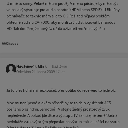
U mně to samý. Pěkně mě tím pruděj. V menu přístroje by měla být
volba jaký výstup je pro audio prioritní (HDMI nebo SPDIF). U Blu Ray
přehrávače to takhle mám a je to OK. Řeší teď nějaký problém
ohledně audia u CV-7000, aby mohli začít distribuovat Barrandov
HD. Tak doufám, že nový fw už dá uživateli možnost výběru.
Citovat
Návštěvník Mlok
Návštěvníci
Odesláno
21. ledna 2009
17 let
Já to přes hdmi ani nezkoušel, přes optiku do receiveru to jede ok.
Moc mi není jasné v jakém případě by se to dalo využít mít AC3
posílané přes hdmi. Samotná TV stejně žádný prostorový zvuk
nepředvede. A pokud jde dále o výstup z TV, tak stejně téměř žádná
nedokáže zvukový strým přeposlat na výstup, tak jak přišel na vstup