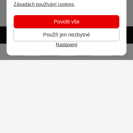
Zásadách používání cookies
.
Povolit vše
Použít jen nezbytné
Nastavení
Světlý režim
Tmavý režim
Předvolba systému
Jazyk
RSS
Přihlásit se
Vytvořit účet
Vyhledávání
Menu
Ochrana osobních údajů
Cookies
Vodafone Czech Republic a.s.,
nám. Junkových 2808/2, 155 00 - Praha 5,
IČO 25788001, sp. zn. B 6064 vedená u Městského
soudu v Praze
Powered by
Invision Community