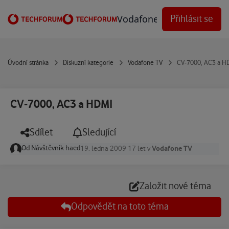
Přejít na obsah
Vodafone Techforum
Přihlásit se
Úvodní stránka
Diskuzní kategorie
Vodafone TV
CV-7000, AC3 a H
CV-7000, AC3 a HDMI
Sdílet
Sledující
Od
Návštěvník haed
Vodafone TV
19. ledna 2009
17 let
v
Založit nové téma
Odpovědět na toto téma