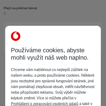
Přejít na přehled témat
Právě prohlíží tuto stránku
0
Žádný registrovaný uživatel si neprohlíží tuto stránku
Používáme cookies, abyste
mohli využít náš web naplno.
Chceme vám nabídnout co nejlepší zážitek na
našem webu, a proto používáme cookies. Některé
jsou nezbytné pro správné fungování stránek, jiné
nám pomáhají zlepšovat obsah, měřit návštěvnost
nebo přizpůsobit reklamu. Svůj výběr můžete
kdykoli změnit. Více si můžete přečíst v
Prohlášení o zpracování osobních údajů
a také v