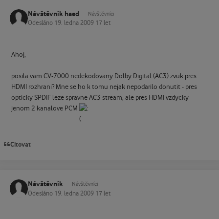
Návštěvník haed
Návštěvníci
Odesláno
19. ledna 2009
17 let
Ahoj,
posila vam CV-7000 nedekodovany Dolby Digital (AC3) zvuk pres
HDMI rozhrani? Mne se ho k tomu nejak nepodarilo donutit - pres
opticky SPDIF leze spravne AC3 stream, ale pres HDMI vzdycky
jenom 2 kanalove PCM
Citovat
Návštěvník
Návštěvníci
Odesláno
19. ledna 2009
17 let