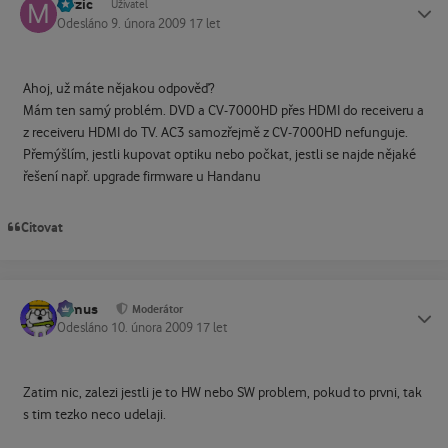
mrzic
Status
Uživatel
Odesláno
9. února 2009
17 let
Ahoj, už máte nějakou odpověď?
Mám ten samý problém. DVD a CV-7000HD přes HDMI do receiveru a
z receiveru HDMI do TV. AC3 samozřejmě z CV-7000HD nefunguje.
Přemýšlím, jestli kupovat optiku nebo počkat, jestli se najde nějaké
řešení např. upgrade firmware u Handanu
Citovat
tomus
Status
Moderátor
Odesláno
10. února 2009
17 let
Zatim nic, zalezi jestli je to HW nebo SW problem, pokud to prvni, tak
s tim tezko neco udelaji.