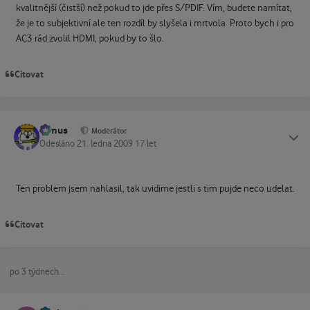
kvalitnější (čistší) než pokud to jde přes S/PDIF. Vím, budete namítat,
že je to subjektivní ale ten rozdíl by slyšela i mrtvola. Proto bych i pro
AC3 rád zvolil HDMI, pokud by to šlo.
Citovat
tomus
Status
Moderátor
Odesláno
21. ledna 2009
17 let
Ten problem jsem nahlasil, tak uvidime jestli s tim pujde neco udelat.
Citovat
po 3 týdnech...