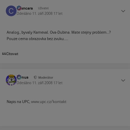
cvancara
Status
Uživatel
Odesláno
11. září 2008
17 let
Analog., byvaly Karneval. Ova-Dubina. Mate stejny problem...?
Pouze cerna obrazovka bez zvuku.....
Citovat
tomus
Status
Moderátor
Odesláno
11. září 2008
17 let
Napis na UPC,
www.upc.cz/kontakt