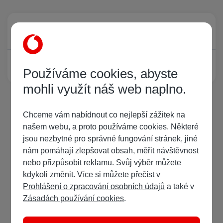
Právě prohlíží tuto stránku
0
Žádný registrovaný uživatel si neprohlíží tuto stránku
Používáme cookies, abyste
mohli využít náš web naplno.
Chceme vám nabídnout co nejlepší zážitek na
našem webu, a proto používáme cookies. Některé
jsou nezbytné pro správné fungování stránek, jiné
nám pomáhají zlepšovat obsah, měřit návštěvnost
nebo přizpůsobit reklamu. Svůj výběr můžete
kdykoli změnit. Více si můžete přečíst v
Prohlášení o zpracování osobních údajů
a také v
Zásadách používání cookies
.