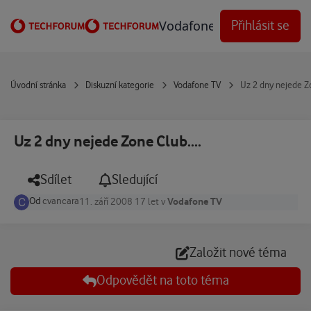
Přejít na obsah
Vodafone Techforum
Přihlásit se
Úvodní stránka
Diskuzní kategorie
Vodafone TV
Uz 2 dny nejede Zo
Uz 2 dny nejede Zone Club....
Sdílet
Sledující
Od
cvancara
Vodafone TV
11. září 2008
17 let
v
Založit nové téma
Odpovědět na toto téma