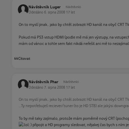
Návštěvník Luger
Návštěvníci
Odesláno
6. srpna 2008
17 let
On to myslí jinak.. jako by chtěl zobrazit HD kanál na obyč CRT TV.
Pokud má PS3 vstup HDMI (podle mě má jen výstupy, na vstupech j
mám od vánoc a tohle sem fakt nikdá neřešil ani mě to nezajímalo. 
Citovat
Návštěvník Phar
Návštěvníci
Odesláno
7. srpna 2008
17 let
On to myslí jinak.. jako by chtěl zobrazit HD kanál na obyč CRT TV.
...Ty nepotřebuješ reciever/tuner (to je HD STB) ale jakýsi downgrad
To by mě taky zajímalo, protože mám poměrně nový CRT (pochopi
) připojit a HD programy sledovat, nějakej čas bych s ním je