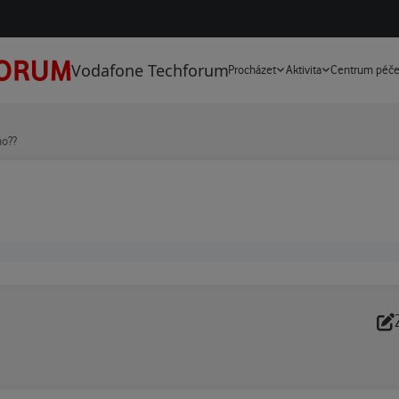
Vodafone Techforum
Procházet
Aktivita
Centrum péč
ho??