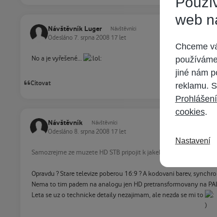
Použív
web n
Návštěvník Luger
Návštěvníci
Odesláno
7. srpna 2008
17 let
Chceme vám
používáme 
No a je vyřešené...
jiné nám p
Citovat
reklamu. S
Prohlášení
cookies
.
Návštěvník
Návštěvníci
Odesláno
8. srpna 2008
17 let
Nastavení
Samozrejme ze muzete HD STB pripojit k jakekoliv TV a sledovat i
Opravdu ? Stare televize poberou 16:9 ? A kodovani barev, synchro 
Nema to tim padem na analogu jen HD pretransformovany na PAL
Leta se uz o technicke detaily nezajimam, ale nezda se mi to