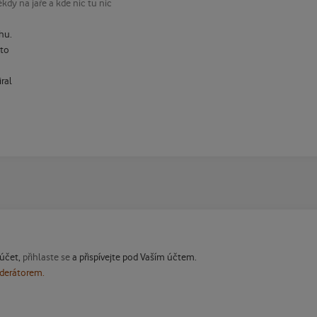
kdy na jaře a kde nic tu nic
hu.
 to
ral
 účet,
přihlaste se
a přispívejte pod Vaším účtem.
oderátorem.