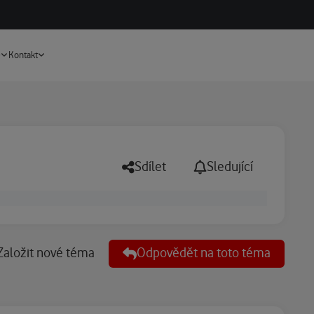
Vyhledávání
e
Kontakt
Sdílet
Sledující
Založit nové téma
Odpovědět na toto téma