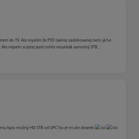
tem do TV. Ale myslím že PS3 takhle zadrátovanej není, já ho
le nejsem si jistej jestli tohle nezvládá samotný STB...
mu bylo možný HD STB od UPC (to je mi ale zkratek