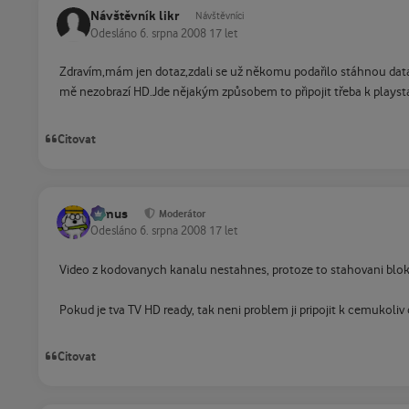
Návštěvník likr
Návštěvníci
Odesláno
6. srpna 2008
17 let
Zdravím,mám jen dotaz,zdali se už někomu podařilo stáhnou data
mě nezobrazí HD.Jde nějakým způsobem to připojit třeba k playsta
Citovat
tomus
Moderátor
Odesláno
6. srpna 2008
17 let
Video z kodovanych kanalu nestahnes, protoze to stahovani bloku
Pokud je tva TV HD ready, tak neni problem ji pripojit k cemukoliv
Citovat