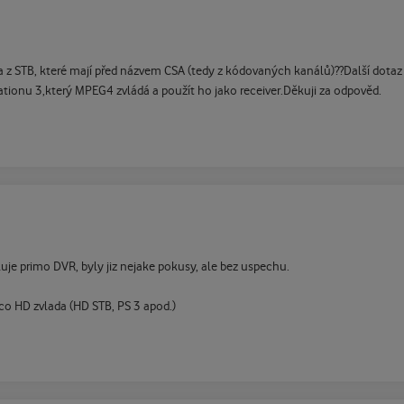
 z STB, které mají před názvem CSA (tedy z kódovaných kanálů)??Další dot
tionu 3,který MPEG4 zvládá a použít ho jako receiver.Děkuji za odpověd.
je primo DVR, byly jiz nejake pokusy, ale bez uspechu.
 co HD zvlada (HD STB, PS 3 apod.)