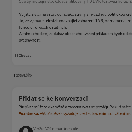
Spíš by mě zajímalo, kde vězí slibovaný HD DVR, testovali ho už ně
Vy jste zralej na vstup do nejake strany a hvezdnou politickou dra
To, ze vy mate televizi umoznujici zobrazeni 16:9, neznamena, ze
funguje i u vsech ostatnich.
A mimochodem, za dukaz obecneho tvrzeni prikladem bych odebi
svepravnost.
Citovat
POSLEDNÍ STRÁNKA
1
2
3
DALŠÍ
Přidat se ke konverzaci
Přispívat můžete okamžitě a zaregistrovat se později. Pokud máte
Poznámka:
Váš příspěvek vyžaduje před zobrazením schválení m