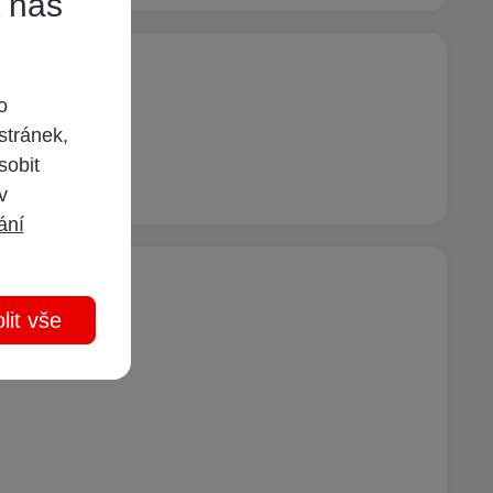
t náš
o
stránek,
sobit
 v
ání
lit vše