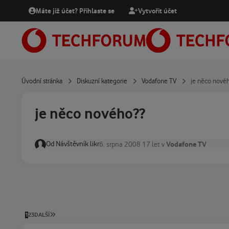
Přejít na obsah
Máte již účet? Přihlaste se
Vytvořit účet
Úvodní stránka
Diskuzní kategorie
Vodafone TV
je něco nové
je něco nového??
Od
Návštěvník likr
Vodafone TV
6. srpna 2008
17 let
v
POSLEDNÍ STRÁNKA
1
2
3
DALŠÍ