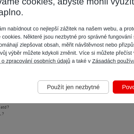
áme cookies, abyste mohli využí
aplno.
 nabídnout co nejlepší zážitek na našem webu, a prot
cookies. Některé jsou nezbytné pro správné fungování 
omáhají zlepšovat obsah, měřit návštěvnost nebo přizpů
vůj výběr můžete kdykoli změnit. Více si můžete přečíst
 o zpracování osobních údajů
a také v
Zásadách použív
Použít jen nezbytné
Povo
 HD kanaly, akorat Vam pochopitelne na stare TV nepojedou v HD rozliseni.
atd ?
 ?