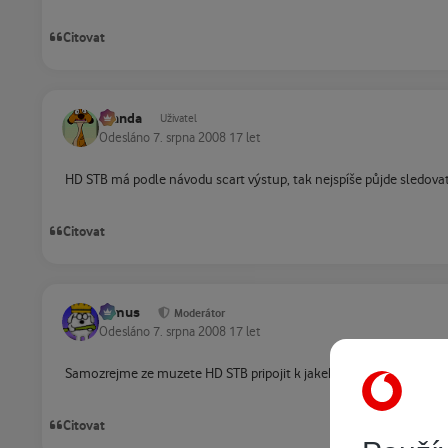
Citovat
Standa
Uživatel
Odesláno
7. srpna 2008
17 let
HD STB má podle návodu scart výstup, tak nejspíše půjde sledov
Citovat
tomus
Moderátor
Odesláno
7. srpna 2008
17 let
Samozrejme ze muzete HD STB pripojit k jakekoliv TV a sledovat i
Citovat