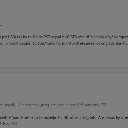
...
en USB) tak by to šlo do PS3 signál z HD STB přes HDMI a pak obyč kompozi
Ty nepotřebuješ reciever/tuner (to je HD STB) ale jakýsi downgrade signálu. A
...
e signálu. Ale nejsem si jistej jestli tohle nezvládá samotný STB...
telně "poměrně") a to samozřejmě o HD vůbec neslyšelo. Ale pokud by k ně
ště vydržel.