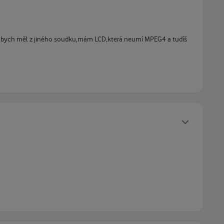
az bych měl z jiného soudku,mám LCD,která neumí MPEG4 a tudíš
Statusy autora