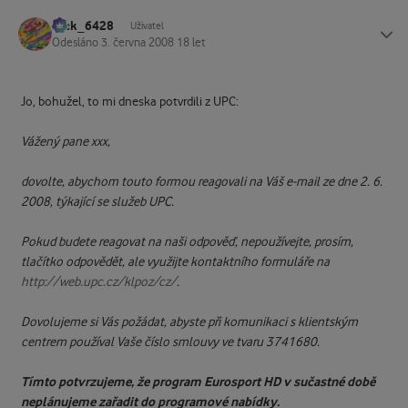
Jack_6428
Status
Uživatel
Odesláno
3. června 2008
18 let
Jo, bohužel, to mi dneska potvrdili z UPC:
Vážený pane xxx,
dovolte, abychom touto formou reagovali na Váš e-mail ze dne 2. 6.
2008, týkající se služeb UPC.
Pokud budete reagovat na naši odpověď, nepoužívejte, prosím,
tlačítko odpovědět, ale využijte kontaktního formuláře na
http://web.upc.cz/klpoz/cz/
.
Dovolujeme si Vás požádat, abyste při komunikaci s klientským
centrem používal Vaše číslo smlouvy ve tvaru 3741680.
Tímto potvrzujeme, že program Eurosport HD v sučastné době
neplánujeme zařadit do programové nabídky.