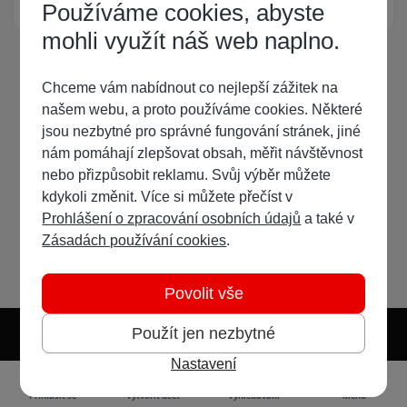
Žádný registrovaný uživatel si neprohlíží tuto stránku
Používáme cookies, abyste
mohli využít náš web naplno.
Chceme vám nabídnout co nejlepší zážitek na
našem webu, a proto používáme cookies. Některé
jsou nezbytné pro správné fungování stránek, jiné
nám pomáhají zlepšovat obsah, měřit návštěvnost
nebo přizpůsobit reklamu. Svůj výběr můžete
kdykoli změnit. Více si můžete přečíst v
Prohlášení o zpracování osobních údajů
a také v
Zásadách používání cookies
.
Povolit vše
Použít jen nezbytné
Nastavení
Světlý režim
Tmavý režim
Předvolba systému
Jazyk
RSS
Přihlásit se
Vytvořit účet
Vyhledávání
Menu