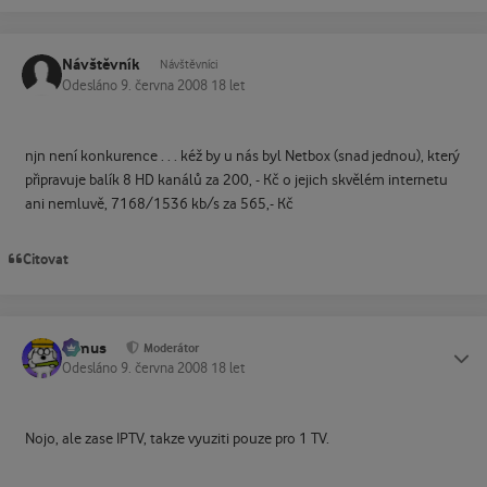
Návštěvník
Návštěvníci
Odesláno
9. června 2008
18 let
njn není konkurence . . . kéž by u nás byl Netbox (snad jednou), který
připravuje balík 8 HD kanálů za 200, - Kč o jejich skvělém internetu
ani nemluvě, 7168/1536 kb/s za 565,- Kč
Citovat
tomus
Status
Moderátor
Odesláno
9. června 2008
18 let
Nojo, ale zase IPTV, takze vyuziti pouze pro 1 TV.