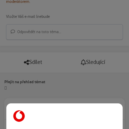
moderátorem.
Odpovědět na toto téma...
Sdílet
Sledující
Přejít na přehled témat
Právě prohlíží tuto stránku
0