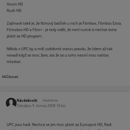
Voom HD
Rush HD
Zajímavé také je, že filmový balíček u nich je Filmbox, Filmbox Extra,
Filmobox HD a Film+ - je tedy vidět, že není nutné si nechat extra
platit za HD program...
Někdo v UPC by si měl uvědomit starou pravdu, že lidem až tak
nevadí když se moc žere, ale že se u toho nesmí moc nahlas
mlaskat.
Citovat
Návštěvník
Návštěvníci
Odesláno
9. června 2008
18 let
UPC jsou hadi. Nechce se jim moc platit za Eurosport HD, Radi