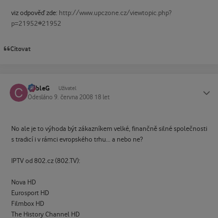
viz odpověď zde:
http://www.upczone.cz/viewtopic.php?
p=21952#21952
Citovat
CableG
Status
Uživatel
Odesláno
9. června 2008
18 let
No ale je to výhoda být zákazníkem velké, finančně silné společnosti
s tradicí i v rámci evropského trhu... a nebo ne?
IPTV od 802.cz (802.TV):
Nova HD
Eurosport HD
Filmbox HD
The History Channel HD