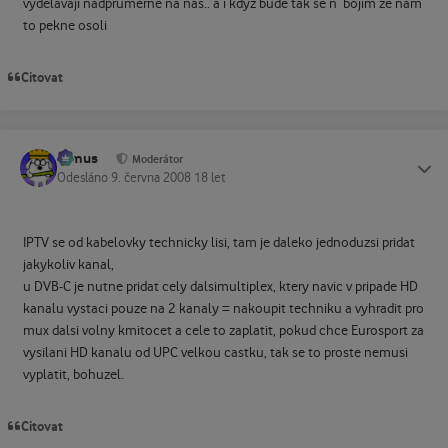
vydelavaji nadprumerne na nas.. a i kdyz bude tak se n´bojim ze nam
to pekne osoli
Citovat
tomus
Status
Moderátor
Odesláno
9. června 2008
18 let
IPTV se od kabelovky technicky lisi, tam je daleko jednoduzsi pridat
jakykoliv kanal,
u DVB-C je nutne pridat cely dalsimultiplex, ktery navic v pripade HD
kanalu vystaci pouze na 2 kanaly = nakoupit techniku a vyhradit pro
mux dalsi volny kmitocet a cele to zaplatit, pokud chce Eurosport za
vysilani HD kanalu od UPC velkou castku, tak se to proste nemusi
vyplatit, bohuzel.
Citovat