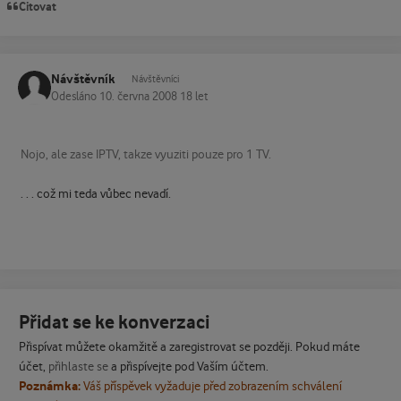
Citovat
Návštěvník
Návštěvníci
Odesláno
10. června 2008
18 let
Nojo, ale zase IPTV, takze vyuziti pouze pro 1 TV.
. . . což mi teda vůbec nevadí.
Přidat se ke konverzaci
Přispívat můžete okamžitě a zaregistrovat se později. Pokud máte
účet,
přihlaste se
a přispívejte pod Vaším účtem.
Poznámka:
Váš příspěvek vyžaduje před zobrazením schválení