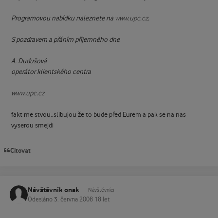
Programovou nabídku naleznete na
www.upc.cz
.
S pozdravem a přáním příjemného dne
A. Dudušová
operátor klientského centra
www.upc.cz
fakt me stvou..slibujou že to bude před Eurem a pak se na nas
vyserou smejdi
Citovat
Návštěvník onak
Návštěvníci
Odesláno
3. června 2008
18 let