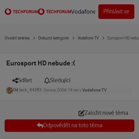
Přejít na obsah
Vodafone Techforum
Přihlásit se
Úvodní stránka
Diskuzní kategorie
Vodafone TV
Eurosport HD nebu
Eurosport HD nebude :(
Sdílet
Sledující
Od
Jack_6428
Vodafone TV
3. června 2008
18 let
v
Založit nové téma
Odpovědět na toto téma