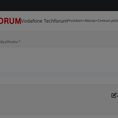
Vodafone Techforum
Procházet
Aktivita
Centrum péč
ály přibudou ?