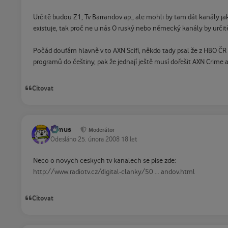
Určitě budou Z1, Tv Barrandov ap., ale mohli by tam dát kanály j
existuje, tak proč ne u nás O ruský nebo německý kanály by určitě
Počád doufám hlavně v to AXN Scifi, někdo tady psal že z HBO ČR j
programů do češtiny, pak že jednají ještě musí dořešit AXN Crime a
Citovat
tomus
Moderátor
Odesláno
25. února 2008
18 let
Neco o novych ceskych tv kanalech se pise zde:
http://www.radiotv.cz/digital-clanky/50 ... andov.html
Citovat