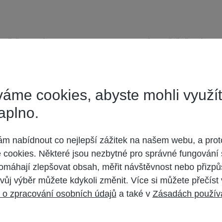
 určitě. Ty zbylé programy, co jsou zde vyjemnované tak určitě některé z nich 
va; občas ČT24 a Prima, no a potom to jsou ty HD kanály National Geographic 
áme cookies, abyste mohli využí
možná o něco víc. Takže vlastně nic moc, chtělo by to přidat.
Doufá
aplno.
 nabídnout co nejlepší zážitek na našem webu, a prot
cookies. Některé jsou nezbytné pro správné fungování 
omáhají zlepšovat obsah, měřit návštěvnost nebo přizpů
vůj výběr můžete kdykoli změnit. Více si můžete přečíst
 o zpracování osobních údajů
a také v
Zásadách použív
, Voom HD. Jenže mě neběží. Mám je tam, ale nic se nezoobrazí. U Voom HD j