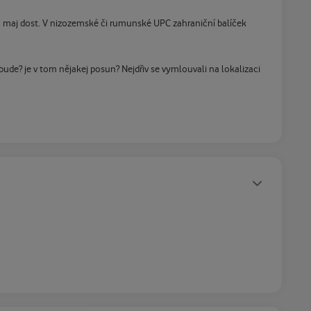
am maj dost. V nizozemské či rumunské UPC zahraniční balíček
ude? je v tom nějakej posun? Nejdřiv se vymlouvali na lokalizaci
Statusy autora