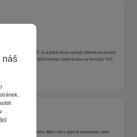
by stály za to.
Channel HD, Voom HD. Jo a ještě občas vysílají některé slovenské
t náš
m, že se brzy přidají další televize, které budou ve formátu 16:9
o
stránek,
sobit
 v
ání
de zvuk, ale nic už jiného. Mám něco špatně nastavené, nebo