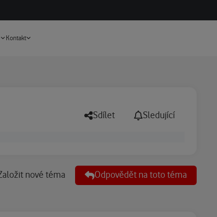
Vyhledávání
e
Kontakt
Sdílet
Sledující
Založit nové téma
Odpovědět na toto téma