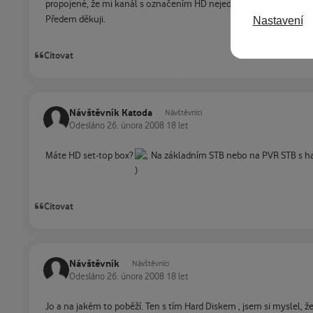
propojené, že mi kanál s označením HD nejede?
Předem děkuji.
Nastavení
Citovat
Návštěvník Katoda
Návštěvníci
Odesláno
26. února 2008
18 let
Máte HD set-top box?
Na základním STB nebo na PVR STB s har
Citovat
Návštěvník
Návštěvníci
Odesláno
26. února 2008
18 let
Jo a na jakém to poběží. Ten s tím Hard Diskem , jsem si myslel, ž