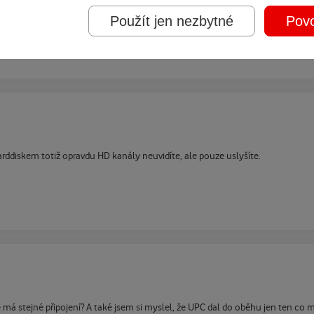
Použít jen nezbytné
Povo
ddiskem totiž opravdu HD kanály neuvidíte, ale pouze uslyšíte.
e má stejné připojení? A také jsem si myslel, že UPC dal do oběhu jen ten co 