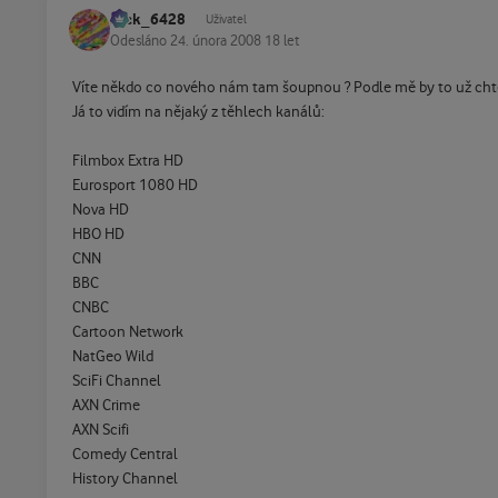
Jack_6428
Uživatel
Odesláno
24. února 2008
18 let
Víte někdo co nového nám tam šoupnou ? Podle mě by to už chtěl
Já to vidím na nějaký z těhlech kanálů:
Filmbox Extra HD
Eurosport 1080 HD
Nova HD
HBO HD
CNN
BBC
CNBC
Cartoon Network
NatGeo Wild
SciFi Channel
AXN Crime
AXN Scifi
Comedy Central
History Channel