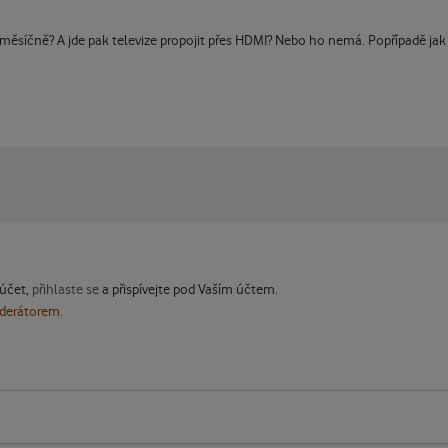
ěsíčně? A jde pak televize propojit přes HDMI? Nebo ho nemá. Popřípadě jak s
 účet,
přihlaste se
a přispívejte pod Vaším účtem.
oderátorem.