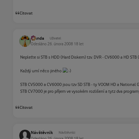
Citovat
Standa
Uživatel
Odesláno
26. února 2008
18 let
Nepleťte si STB s HDD (Hard Diskem) tzv. DVR - CV6000 a HD STB (
Každý umí něco jiného
STB CV5000 a CV6000 jsou tzv SD STB - ty VOOM HD a National 
STB CV7000 je pro příjem ve vysokém rozlišení a tytz dva program
Citovat
Návštěvník
Návštěvníci
Odesláno
26. února 2008
18 let