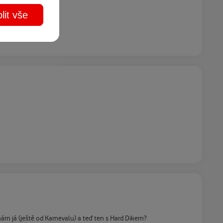
lit vše
mám já (ještě od Karnevalu) a teď ten s Hard Dikem?