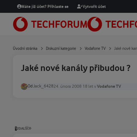
Přejít na obsah
Máte již účet? Přihlaste se
Vytvořit účet
Úvodní stránka
Diskuzní kategorie
Vodafone TV
Jaké nové kan
Jaké nové kanály přibudou ?
Od
Jack_6428
Vodafone TV
24. února 2008
18 let
v
POSLEDNÍ STRÁNKA
1
2
DALŠÍ