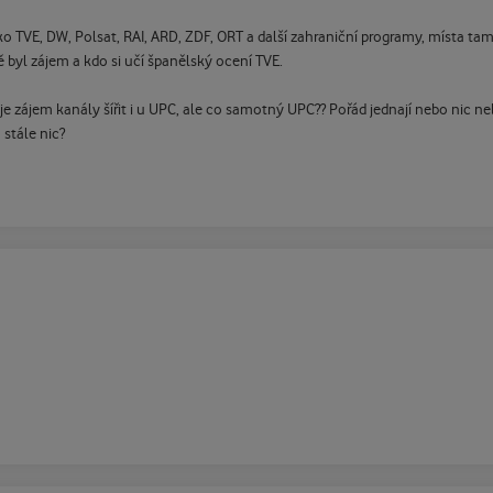
ako TVE, DW, Polsat, RAI, ARD, ZDF, ORT a další zahraniční programy, místa t
 byl zájem a kdo si učí španělský ocení TVE.
e zájem kanály šířit i u UPC, ale co samotný UPC?? Pořád jednají nebo nic neb
 stále nic?