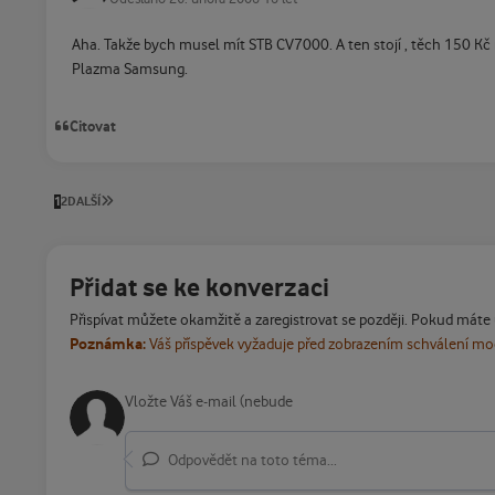
Aha. Takže bych musel mít STB CV7000. A ten stojí , těch 150 Kč m
Plazma Samsung.
Citovat
POSLEDNÍ STRÁNKA
1
2
DALŠÍ
Přidat se ke konverzaci
Přispívat můžete okamžitě a zaregistrovat se později. Pokud máte
Poznámka:
Váš příspěvek vyžaduje před zobrazením schválení m
Odpovědět na toto téma...