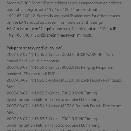
Modem DHCP Server. These addresses are assigned from an address
pool which begins with 192.168.100.11 and ends with
192.168.100.42. Statically assigned IP addresses for other devices
on the LAN should be chosen from outside of this range.
Hádám že tohle může způsobovat to, že občas mi to přidělí tu IP
192.168.100.11, jenže změnit nastavení mi nejde.
Pak jsem se taky podíval do logů...
2007-08-07 11:13:45 3-Critical D003.0 DHCP WARNING - Non-
critical field invalid in response.
2007-08-07 11:13:39 3-Critical R002.0 No Ranging Response
received - T3 time-out (US 3)
2007-08-07 11:13:35 6-Notice M572.0 Ds Lock Failed - Reinitialize
MAC...
2007-08-07 11:13:35 3-Critical T002.0 SYNC Timing
Synchronization failure - Failed to acquire FEC framing
2007-08-07 11:13:34 6-Notice M572.0 Ds Lock Failed - Reinitialize
MAC...
2007-08-07 11:13:33 3-Critical T002.0 SYNC Timing
Synchronization failure - Failed to acquire FEC framing