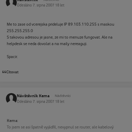
Odesláno
7. srpna 2007
18 let
Me to zase od vcerejska prideluje IP 89.103.110.255 s maskou
255.255.255.0
S takovou adresou je jasne, ze mi to menuze fungovat. Ale na
helpdesk se neda dovolat a na maily nereaguji.
Spacir.
Citovat
Návštěvník Kema
Návštěvníci
Odesláno
7. srpna 2007
18 let
Kema
:
To jsem se asi špatně vyjádřil, nevypnul se router, ale kabelový