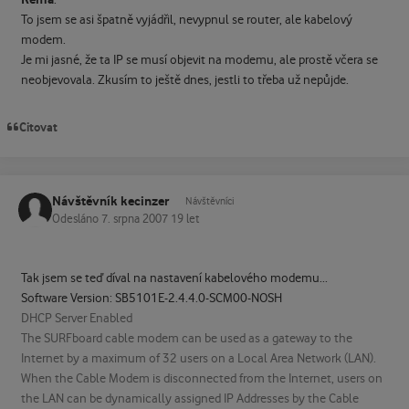
To jsem se asi špatně vyjádřil, nevypnul se router, ale kabelový
modem.
Je mi jasné, že ta IP se musí objevit na modemu, ale prostě včera se
neobjevovala. Zkusím to ještě dnes, jestli to třeba už nepůjde.
Citovat
Návštěvník kecinzer
Návštěvníci
Odesláno
7. srpna 2007
19 let
Tak jsem se teď díval na nastavení kabelového modemu...
Software Version: SB5101E-2.4.4.0-SCM00-NOSH
DHCP Server Enabled
The SURFboard cable modem can be used as a gateway to the
Internet by a maximum of 32 users on a Local Area Network (LAN).
When the Cable Modem is disconnected from the Internet, users on
the LAN can be dynamically assigned IP Addresses by the Cable