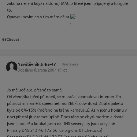
zaboha ne, ani když naklonuji MAC, z které jsem připojený a funguje
to.
Opravdu nevím co s tím mám dělat
Citovat
Návštěvník Jirka-47
Návštěvníci
Odesláno
6. srpna 2007
19 let
Jo mě udělalo, přesně to samé.
Od včerejška (před půlnocí), se mi začal zpomalovat internet. Po
půlnoci mi naměřil speedmetr asi 2kB/s download. Ztráta paketů
byla od 6%-15% (měřeno na bránu karnevalu). Asi v jednu hodinu v
noci přestal jít internet úplně. Dnes ráno se chytl modem a dostal
jsem jinou IP a koukal jsem na DNS servery - ty jsou taky jiné:
Primary DNS 213.46.172.36 [cz-prg-dns-01.chello.cz]