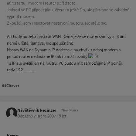
ať restartuji modem i router pořád toto.
Jednotlivé PC připojit jdou. Včera to ještě šlo, ale přes noc se záhadně
vypnul modem.
Zkoušel jsem i resetovat nastavení routeru, ale stále nic.
Asi bude potřeba nastavit WAN. Divné je že se router sám vypl. S tím
nemá určitě Karneval nic společného.
Nastav WAN na Dynamic IP Address a na chvilku odpoj modem a
pokud router nedostane IP tak to máš rozbitý
)
Tu IP ale uvidíš jen na routru. PC budou mít samozřejmě IP od něj,
tedy 192...............
Citovat
Návštěvník kecinzer
Návštěvníci
Odesláno
7. srpna 2007
19 let
Kema
: