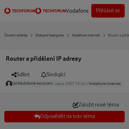
Přejít na obsah
Vodafone Techforum
Přihlásit se
Úvodní stránka
Diskuzní kategorie
Vodafone internet
Router a přid
Router a přidělení IP adresy
Sdílet
Sledující
Od
Návštěvník kecinzer
Vodafone internet
6. srpna 2007
19 let
v
Založit nové téma
Odpovědět na toto téma