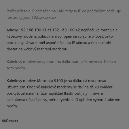
Pořád píšete o IP adresách na LAN, tedy ty IP co počítačům přiděluje
router. Ty jsou 192.xxx.xxx.xxx.
Adresy 192.168.100.11 až 192.168.100.42 nepřiděluje router, ale
kabelový modem, pokud není schopen se správně připojit. Je to
proto, aby uživatel měl aspoň nějakou IP adresu a tím se mohl
dostat na webový rozhraní modemu.
Kabelový modem se vypnout na dálku samozřejmě nedá. Nebo o
tom nevím.
Kabelový modem Motorola 5100 je na dálku dá restartovat
uživatelem. Obecně kabelové modemy se dají na dálku ovládat
poskytovatelem - může například flashnout jiný firmware,
zablokovat nějaké porty, měnit rychlost. O úplném vypnutí také nic
nevím.
Citovat