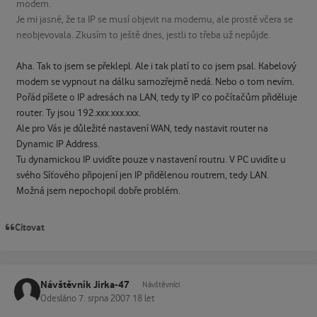
modem.
Je mi jasné, že ta IP se musí objevit na modemu, ale prostě včera se
neobjevovala. Zkusím to ještě dnes, jestli to třeba už nepůjde.
Aha. Tak to jsem se překlepl. Ale i tak platí to co jsem psal. Kabelový
modem se vypnout na dálku samozřejmě nedá. Nebo o tom nevím.
Pořád píšete o IP adresách na LAN, tedy ty IP co počítačům přiděluje
router. Ty jsou 192.xxx.xxx.xxx.
Ale pro Vás je důležité nastavení WAN, tedy nastavit router na
Dynamic IP Address.
Tu dynamickou IP uvidíte pouze v nastavení routru. V PC uvidíte u
svého Síťového připojení jen IP přidělenou routrem, tedy LAN.
Možná jsem nepochopil dobře problém.
Citovat
Návštěvník Jirka-47
Návštěvníci
Odesláno
7. srpna 2007
18 let