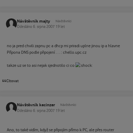
Návštěvník majty
Návštěvníci
Odesláno
6. srpna 2007
19 let
no ja pred chvili zapnu pc a dhcp mi priradi uplne jinou ip a hlavne
Přípona DNS podle připojení . . . : chello.upc.cz
takze uz se to asi nejak sjednotilo ci co
Citovat
Návštěvník kecinzer
Návštěvníci
Odesláno
6. srpna 2007
19 let
Ano, to také vidím, když se připojím přímo k PC, ale přes router