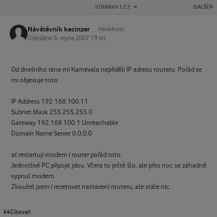
P
STRÁNKA 1 Z 3
DALŠÍ
Návštěvník kecinzer
Návštěvníci
Odesláno
6. srpna 2007
19 let
Od dnešního rána mi Karnevala nepřidělí IP adresu routeru. Pořád se
mi objevuje toto:
IP Address 192.168.100.11
Subnet Mask 255.255.255.0
Gateway 192.168.100.1 Unreachable
Domain Name Server 0.0.0.0
ať restartuji modem i router pořád toto.
Jednotlivé PC připojit jdou. Včera to ještě šlo, ale přes noc se záhadně
vypnul modem.
Zkoušel jsem i resetovat nastavení routeru, ale stále nic.
Citovat