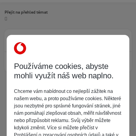
Přejít na přehled témat
Právě prohlíží tuto stránku
0
Žádný registrovaný uživatel si neprohlíží tuto stránku
Používáme cookies, abyste
mohli využít náš web naplno.
Chceme vám nabídnout co nejlepší zážitek na
našem webu, a proto používáme cookies. Některé
jsou nezbytné pro správné fungování stránek, jiné
nám pomáhají zlepšovat obsah, měřit návštěvnost
nebo přizpůsobit reklamu. Svůj výběr můžete
kdykoli změnit. Více si můžete přečíst v
Prohlášení o zpracování osobních údajů
a také v