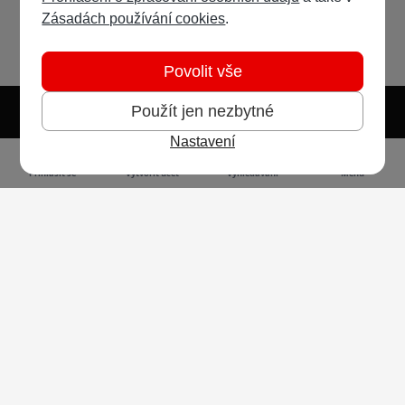
Zásadách používání cookies
.
Povolit vše
Použít jen nezbytné
Nastavení
Světlý režim
Tmavý režim
Předvolba systému
Jazyk
RSS
Přihlásit se
Vytvořit účet
Vyhledávání
Menu
Ochrana osobních údajů
Cookies
Vodafone Czech Republic a.s.,
nám. Junkových 2808/2, 155 00 - Praha 5,
IČO 25788001, sp. zn. B 6064 vedená u Městského
soudu v Praze
Powered by
Invision Community