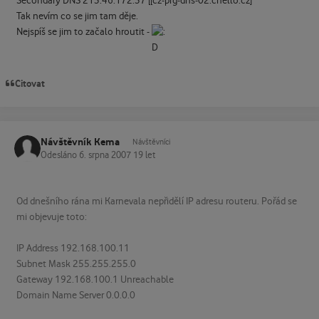
Secondary DNS 213.46.172.37 [[cz-prg-dns-02.chello.cz]
Tak nevím co se jim tam děje.
Nejspíš se jim to začalo hroutit -
Citovat
Návštěvník Kema
Návštěvníci
Odesláno
6. srpna 2007
19 let
Od dnešního rána mi Karnevala nepřidělí IP adresu routeru. Pořád se
mi objevuje toto:
IP Address 192.168.100.11
Subnet Mask 255.255.255.0
Gateway 192.168.100.1 Unreachable
Domain Name Server 0.0.0.0