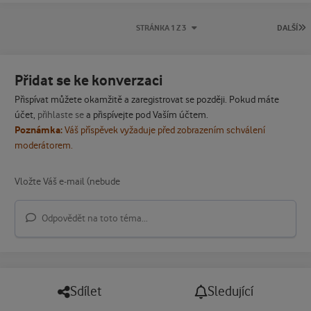
P
STRÁNKA 1 Z 3
DALŠÍ
Přidat se ke konverzaci
Přispívat můžete okamžitě a zaregistrovat se později. Pokud máte
účet,
přihlaste se
a přispívejte pod Vaším účtem.
Poznámka:
Váš příspěvek vyžaduje před zobrazením schválení
moderátorem.
Odpovědět na toto téma...
Sdílet
Sledující