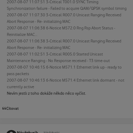
2007-08-07 11:07:51 3-Critical T001.0 SYNC Timing
Synchronization failure - Failed to acquire QAM/QPSK symbol timing
2007-08-07 11:07:30 3-Critical R007.0 Unicast Ranging Received
Abort Response - Re- initializing MAC
2007-08-07 11:06:38 6-Notice M572.0 Rng Rsp Abort Status -
Reinitialize MAC...
2007-08-07 11:06:38 3-Critical R007.0 Unicast Ranging Received
Abort Response - Re- initializing MAC
2007-08-07 11:02:51 3-Critical R005.0 Started Unicast
Maintenance Ranging - No Response received - T3 time-out
2007-08-07 10:46:15 6-Notice M571.1 Ethernet link up - ready to
pass packets
2007-08-07 10:46:13 6-Notice M571.4 Ethernet link dormant - not
currently active
Nevím jestli z toho dokáže někdo něco vyčíst.
Citovat
Návštěvník
Návštěvníci