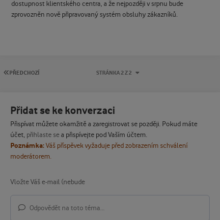
dostupnost klientského centra, a že nejpozději v srpnu bude
zprovozněn nově připravovaný systém obsluhy zákazníků.
PRVNÍ STRÁNKA
PŘEDCHOZÍ
STRÁNKA 2 Z 2
Přidat se ke konverzaci
Přispívat můžete okamžitě a zaregistrovat se později. Pokud máte
účet,
přihlaste se
a přispívejte pod Vaším účtem.
Poznámka:
Váš příspěvek vyžaduje před zobrazením schválení
moderátorem.
Odpovědět na toto téma...