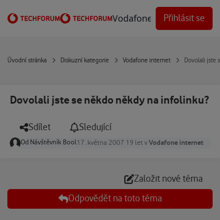
Přejít na obsah
Vodafone Techforum
Přihlásit se
Úvodní stránka
Diskuzní kategorie
Vodafone internet
Dovolali jste
Dovolali jste se někdo někdy na infolinku?
Sdílet
Sledující
Od
Návštěvník Bool
Vodafone internet
17. května 2007
19 let
v
Založit nové téma
Odpovědět na toto téma