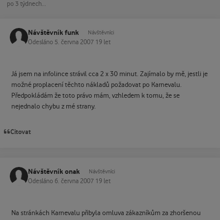
po 3 týdnech...
Návštěvník funk
Návštěvníci
Odesláno
5. června 2007
19 let
Já jsem na infolince strávil cca 2 x 30 minut. Zajímalo by mě, jestli je
možné proplacení těchto nákladů požadovat po Karnevalu.
Předpokládám že toto právo mám, vzhledem k tomu, že se
nejednalo chybu z mé strany.
Citovat
Návštěvník onak
Návštěvníci
Odesláno
6. června 2007
19 let
Na stránkách Karnevalu přibyla omluva zákazníkům za zhoršenou