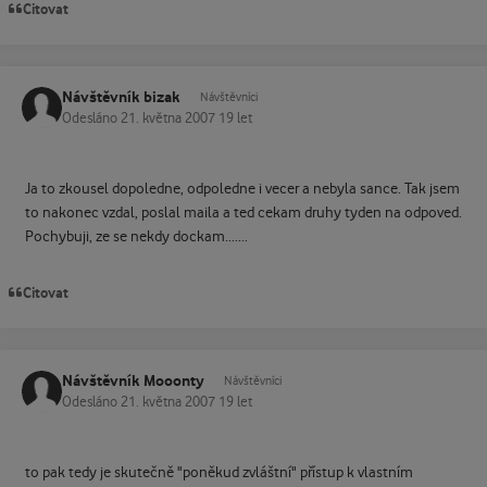
Citovat
Návštěvník bizak
Návštěvníci
Odesláno
21. května 2007
19 let
Ja to zkousel dopoledne, odpoledne i vecer a nebyla sance. Tak jsem
to nakonec vzdal, poslal maila a ted cekam druhy tyden na odpoved.
Pochybuji, ze se nekdy dockam.......
Citovat
Návštěvník Mooonty
Návštěvníci
Odesláno
21. května 2007
19 let
to pak tedy je skutečně "poněkud zvláštní" přístup k vlastním