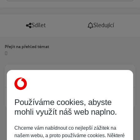
Sdílet
Sledující
Přejít na přehled témat
Právě prohlíží tuto stránku
0
Žádný registrovaný uživatel si neprohlíží tuto stránku
Používáme cookies, abyste
mohli využít náš web naplno.
Chceme vám nabídnout co nejlepší zážitek na
našem webu, a proto používáme cookies. Některé