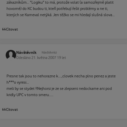
zákazníkům... "Logiku" to má, protože volat (a samozřejmě platit
hovorné) do KC budou ti, kteří potřebují řešit problémy a ne ti,
kterých se Karneval netýká. Jen těžko se mi hledají slušná slova...
Citovat
Návštěvník
Návštěvníci
Odesláno
21. května 2007
19 let
Presne tak jsou to nehorazne k....,clovek necha plno penez a jeste
h***o vyresi...
meli by se stydet !!Nejhorsi je ze se zlepseni nedockame ani pod
kridly UPC v tomto smeru.....
Citovat