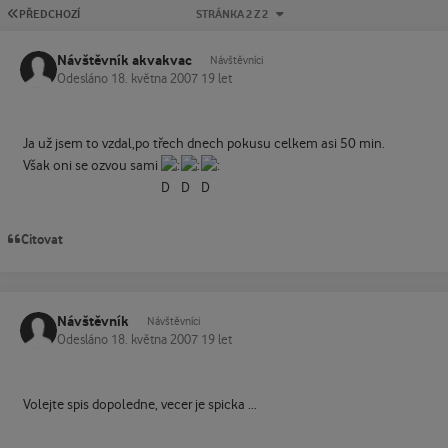
PRVNÍ STRÁNKA
PŘEDCHOZÍ
STRÁNKA 2 Z 2
Návštěvník akvakvac
Návštěvníci
Odesláno
18. května 2007
19 let
Ja už jsem to vzdal,po třech dnech pokusu celkem asi 50 min.
Však oni se ozvou sami
Citovat
Návštěvník
Návštěvníci
Odesláno
18. května 2007
19 let
Volejte spis dopoledne, vecer je spicka ...