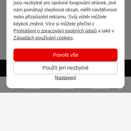
jsou nezbytné pro správné fungování stránek, jiné
nám pomáhají zlepšovat obsah, měřit návštěvnost
nebo přizpůsobit reklamu. Svůj výběr můžete
kdykoli změnit. Více si můžete přečíst v
Prohlášení o zpracování osobních údajů
a také v
Zásadách používání cookies
.
Povolit vše
Použít jen nezbytné
Nastavení
Světlý režim
Tmavý režim
Předvolba systému
Jazyk
RSS
Přihlásit se
Vytvořit účet
Vyhledávání
Menu
Ochrana osobních údajů
Cookies
Vodafone Czech Republic a.s.,
nám. Junkových 2808/2, 155 00 - Praha 5,
IČO 25788001, sp. zn. B 6064 vedená u Městského