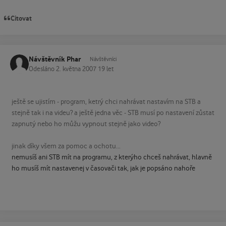
Citovat
Návštěvník Phar
Návštěvníci
Odesláno
2. května 2007
19 let
ještě se ujistím - program, ketrý chci nahrávat nastavím na STB a
stejně tak i na videu? a ještě jedna věc - STB musí po nastavení zůstat
zapnutý nebo ho můžu vypnout stejně jako video?
jinak díky všem za pomoc a ochotu...
nemusíš ani STB mít na programu, z kterýho chceš nahrávat, hlavně
ho musíš mít nastavenej v časovači tak, jak je popsáno nahoře