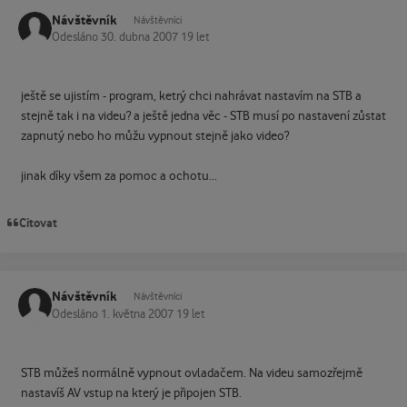
Návštěvník
Návštěvníci
Odesláno
30. dubna 2007
19 let
ještě se ujistím - program, ketrý chci nahrávat nastavím na STB a
stejně tak i na videu? a ještě jedna věc - STB musí po nastavení zůstat
zapnutý nebo ho můžu vypnout stejně jako video?
jinak díky všem za pomoc a ochotu...
Citovat
Návštěvník
Návštěvníci
Odesláno
1. května 2007
19 let
STB můžeš normálně vypnout ovladačem. Na videu samozřejmě
nastavíš AV vstup na který je připojen STB.