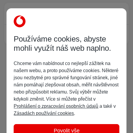
Právě prohlíží tuto stránku
0
Žádný registrovaný uživatel si neprohlíží tuto stránku
Používáme cookies, abyste
mohli využít náš web naplno.
Chceme vám nabídnout co nejlepší zážitek na
našem webu, a proto používáme cookies. Některé
jsou nezbytné pro správné fungování stránek, jiné
nám pomáhají zlepšovat obsah, měřit návštěvnost
nebo přizpůsobit reklamu. Svůj výběr můžete
kdykoli změnit. Více si můžete přečíst v
Prohlášení o zpracování osobních údajů
a také v
Zásadách používání cookies
.
Povolit vše