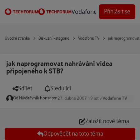
Přejít na obsah
Vodafone Techforum
Přihlásit se
Úvodní stránka
Diskuzní kategorie
Vodafone TV
jak naprogramovat
jak naprogramovat nahrávání videa
připojeného k STB?
Sdílet
Sledující
Od
Návštěvník honzapm
Vodafone TV
27. dubna 2007
19 let
v
Založit nové téma
Odpovědět na toto téma