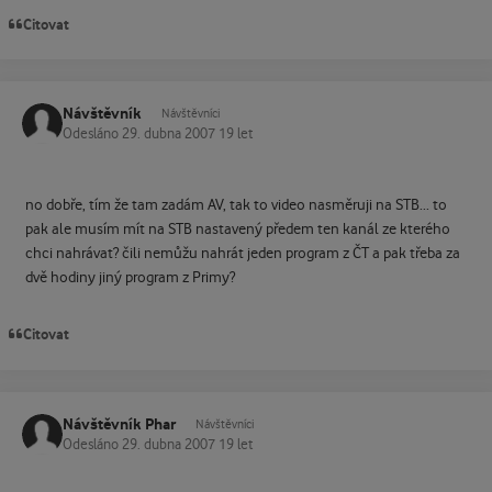
Citovat
Návštěvník
Návštěvníci
Odesláno
29. dubna 2007
19 let
no dobře, tím že tam zadám AV, tak to video nasměruji na STB... to
pak ale musím mít na STB nastavený předem ten kanál ze kterého
chci nahrávat? čili nemůžu nahrát jeden program z ČT a pak třeba za
dvě hodiny jiný program z Primy?
Citovat
Návštěvník Phar
Návštěvníci
Odesláno
29. dubna 2007
19 let