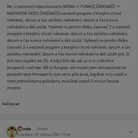
Ne, v nastavení videočasovače (MENU -> FUNKCE ČASOVAČE ->
NASTAVENÍ VIDEO ČASOVAČE) nastavíš program z kterýho chceš
nahrávat, datum a čas začátku nahrávání, datum a čas konce
nahrávání a dáš uložit. Vybereš na prvním řádku časovač 2 a nastavíš
program z kterýho chceš nahrávat, datum a čas začátku nahrávání,
datum a čas konce nahrávání a dáš uložit. Vybereš na prvním řádku
časovač 3 a nastavíš program z kterýho chceš nahrávat, datum a čas
začátku nahrávání, datum a čas konce nahrávání a dáš uložit atd. Je
jich tam myslím asi 20. A když bůh dá, tak se ti to z těchhle
programů i nahraje. Mě to funguje, ale musel jsem aktualizovat na
poslední verzi firmware (o tom se tu píše jinde, kdyžtak si to najdi) a
mezi jednotlivejma pořadama musí bejt aspoň 5 minut časová
mezera.
Citovat
Standa
Status
Uživatel
Odesláno
29. dubna 2007
19 let