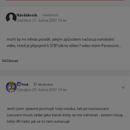
Návštěvník
Návštěvníci
Odesláno
27. dubna 2007
19 let
mohl by mi někdo poradit, jakým způsobem načasuji nahrávání
videa, které je připojené k STB? jde to vůbec? video mám Panasonic...
Citovat
tomus
Status
Moderátor
Odesláno
28. dubna 2007
19 let
Jestli jsem spravne pochopil tvoji otazku, tak pri nastavovani
casovani musis zadat jako kanal ktery se ma nahravat - externi vstup
nebo AV nabo jak se to tam oznacuje.