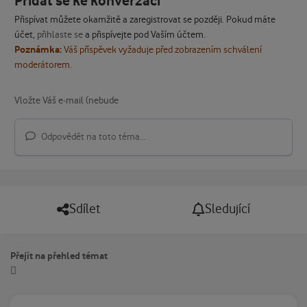
Přidat se ke konverzaci
Přispívat můžete okamžitě a zaregistrovat se později. Pokud máte
účet,
přihlaste se
a přispívejte pod Vaším účtem.
Poznámka:
Váš příspěvek vyžaduje před zobrazením schválení
moderátorem.
Odpovědět na toto téma...
Sdílet
Sledující
Přejít na přehled témat