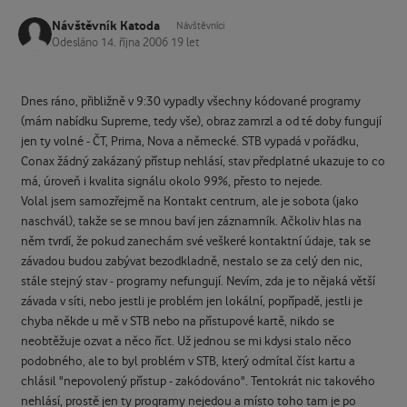
Návštěvník Katoda
Návštěvníci
Odesláno
14. října 2006
19 let
Dnes ráno, přibližně v 9:30 vypadly všechny kódované programy
(mám nabídku Supreme, tedy vše), obraz zamrzl a od té doby fungují
jen ty volné - ČT, Prima, Nova a německé. STB vypadá v pořádku,
Conax žádný zakázaný přístup nehlásí, stav předplatné ukazuje to co
má, úroveň i kvalita signálu okolo 99%, přesto to nejede.
Volal jsem samozřejmě na Kontakt centrum, ale je sobota (jako
naschvál), takže se se mnou baví jen záznamník. Ačkoliv hlas na
něm tvrdí, že pokud zanechám své veškeré kontaktní údaje, tak se
závadou budou zabývat bezodkladně, nestalo se za celý den nic,
stále stejný stav - programy nefungují. Nevím, zda je to nějaká větší
závada v síti, nebo jestli je problém jen lokální, popřípadě, jestli je
chyba někde u mě v STB nebo na přístupové kartě, nikdo se
neobtěžuje ozvat a něco říct. Už jednou se mi kdysi stalo něco
podobného, ale to byl problém v STB, který odmítal číst kartu a
chlásil "nepovolený přístup - zakódováno". Tentokrát nic takového
nehlásí, prostě jen ty programy nejedou a místo toho tam je po