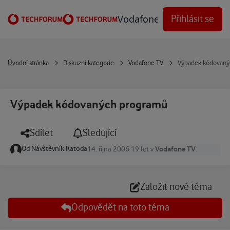
Přejít na obsah
Vodafone Techforum
Přihlásit se
Úvodní stránka
Diskuzní kategorie
Vodafone TV
Výpadek kódovaný
Výpadek kódovaných programů
Sdílet
Sledující
Od
Návštěvník Katoda
Vodafone TV
14. října 2006
19 let
v
Založit nové téma
Odpovědět na toto téma