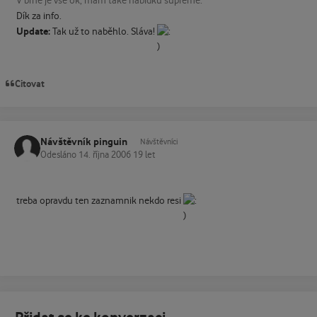
V brne je vse ok, mam take nabidku supreme.
Dík za info.
Update:
Tak už to naběhlo. Sláva!
Citovat
Návštěvník pinguin
Návštěvníci
Odesláno
14. října 2006
19 let
treba opravdu ten zaznamnik nekdo resi