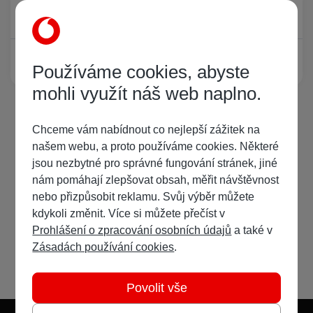
Právě prohlíží tuto stránku
0
Žádný registrovaný uživatel si neprohlíží tuto stránku
Používáme cookies, abyste
mohli využít náš web naplno.
Chceme vám nabídnout co nejlepší zážitek na
našem webu, a proto používáme cookies. Některé
jsou nezbytné pro správné fungování stránek, jiné
nám pomáhají zlepšovat obsah, měřit návštěvnost
nebo přizpůsobit reklamu. Svůj výběr můžete
kdykoli změnit. Více si můžete přečíst v
Prohlášení o zpracování osobních údajů
a také v
Zásadách používání cookies
.
Povolit vše