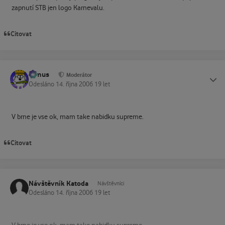
zapnutí STB jen logo Karnevalu.
Citovat
tomus
Status
Moderátor
Odesláno
14. října 2006
19 let
V brne je vse ok, mam take nabidku supreme.
Citovat
Návštěvník Katoda
Návštěvníci
Odesláno
14. října 2006
19 let