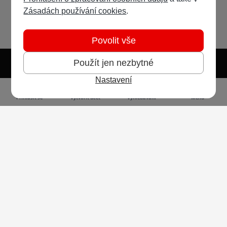
Zásadách používání cookies
.
Povolit vše
Použít jen nezbytné
Nastavení
Světlý režim
Tmavý režim
Předvolba systému
Jazyk
RSS
Přihlásit se
Vytvořit účet
Vyhledávání
Menu
Ochrana osobních údajů
Cookies
Vodafone Czech Republic a.s.,
nám. Junkových 2808/2, 155 00 - Praha 5,
IČO 25788001, sp. zn. B 6064 vedená u Městského
soudu v Praze
Powered by
Invision Community