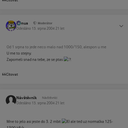
Citovat
tomus
Status
Moderátor
Odesláno
13. srpna 2004
21 let
Od 1 srpna to jede neco malo nad 1000/150, alespon u me
U me to stejny.
Zapomeli snad na tebe, ze se ptas
Citovat
Návštěvník
Návštěvníci
Odesláno
13. srpna 2004
21 let
Mne to jelo asi jeste do 3. 2 mbit
ale ted uz normalka 125-