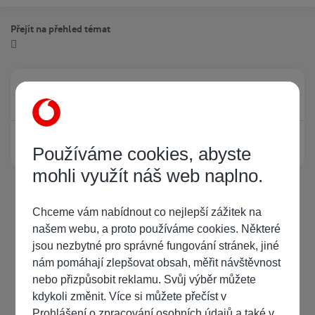
Přejít na přehled témat
Právě prohlíží tuto stránku
0
Žádný registrovaný uživatel si neprohlíží tuto stránku
Používáme cookies, abyste
mohli využít náš web naplno.
Chceme vám nabídnout co nejlepší zážitek na
našem webu, a proto používáme cookies. Některé
jsou nezbytné pro správné fungování stránek, jiné
nám pomáhají zlepšovat obsah, měřit návštěvnost
nebo přizpůsobit reklamu. Svůj výběr můžete
kdykoli změnit. Více si můžete přečíst v
Prohlášení o zpracování osobních údajů
a také v