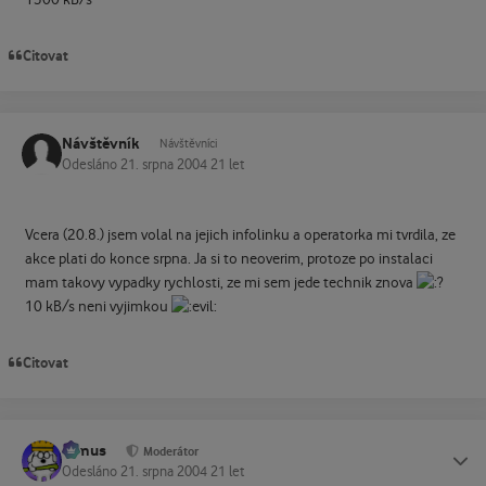
1300 kB/s
Citovat
Návštěvník
Návštěvníci
Odesláno
21. srpna 2004
21 let
Vcera (20.8.) jsem volal na jejich infolinku a operatorka mi tvrdila, ze
akce plati do konce srpna. Ja si to neoverim, protoze po instalaci
mam takovy vypadky rychlosti, ze mi sem jede technik znova
10 kB/s neni vyjimkou
Citovat
tomus
Status
Moderátor
Odesláno
21. srpna 2004
21 let