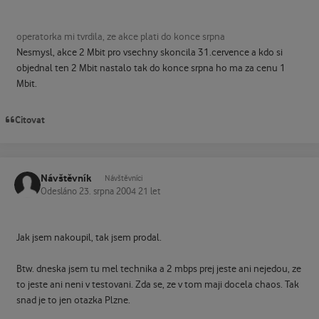
operatorka mi tvrdila, ze akce plati do konce srpna
Nesmysl, akce 2 Mbit pro vsechny skoncila 31.cervence a kdo si
objednal ten 2 Mbit nastalo tak do konce srpna ho ma za cenu 1
Mbit.
Citovat
Návštěvník
Návštěvníci
Odesláno
23. srpna 2004
21 let
Jak jsem nakoupil, tak jsem prodal.
Btw. dneska jsem tu mel technika a 2 mbps prej jeste ani nejedou, ze
to jeste ani neni v testovani. Zda se, ze v tom maji docela chaos. Tak
snad je to jen otazka Plzne.