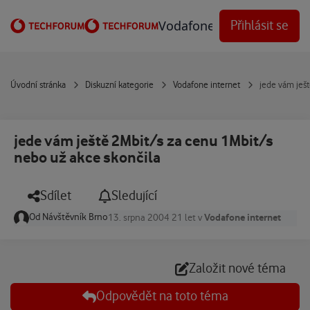
Přejít na obsah
Vodafone Techforum
Přihlásit se
Úvodní stránka
Diskuzní kategorie
Vodafone internet
jede vám ješt
jede vám ještě 2Mbit/s za cenu 1Mbit/s
nebo už akce skončila
Sdílet
Sledující
Od
Návštěvník Brno
Vodafone internet
13. srpna 2004
21 let
v
Založit nové téma
Odpovědět na toto téma