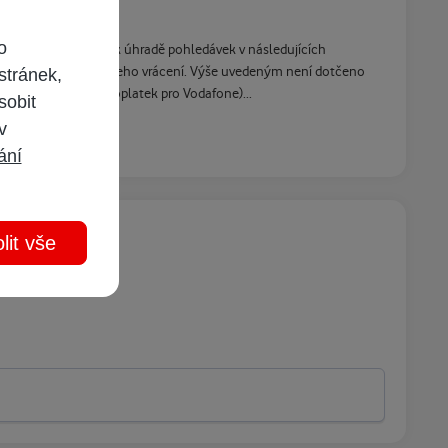
o
 jej můžeme použít k úhradě pohledávek v následujících
ržení vaší žádosti o jeho vrácení. Výše uvedeným není dotčeno
stránek,
nky (nejedná se o poplatek pro Vodafone)...
sobit
 v
ání
lit vše