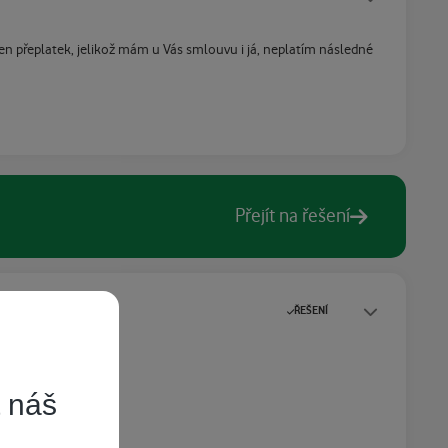
n přeplatek, jelikož mám u Vás smlouvu i já, neplatím následné
Přejít na řešení
Statusy autora
ŘEŠENÍ
t náš