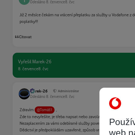
Odesláno
8. července
8. čvc
Již 2 měsíce čekám na vrácení přeplatku za služby u Vodafone z 
poplatky!!!
Citovat
Vyřešil Marek-26
8. července
8. čvc
Marek-26
Administrátor
Odesláno
8. července
8. čvc
Zdravím
,
@Tomáš1
Zde to nevyřešíte, je třeba napsat nebo zavolat přímo do Vodafon
Použív
Nezaplacením za vámi odebírané služby povede akorát k pozastav
web n
Dědictví je předpokládám uzavřené, způsob vrácení přeplatku jste 