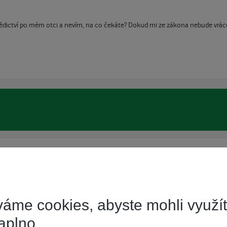
dědictví po mém otci a nevím, na co čekáte? Dokud mi ze zákona nebude vráce
e
áme cookies, abyste mohli využí
ení služeb a případné smluvní sankci
aplno.
nahlásil. Pak by měl být do 60 dní dle podmínek přeplatek zaslán.