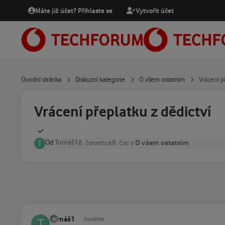
Přejít na obsah
Máte již účet? Přihlaste se
Vytvořit účet
Úvodní stránka
Diskuzní kategorie
O všem ostatním
Vrácení p
Vrácení přeplatku z dědictví
Od
Tomáš1
O všem ostatním
8. července
8. čvc
v
Tomáš1
Nováček