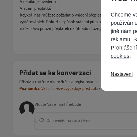
V ceníku je uvedeno:
Vracení přeplatků
Chceme vám
Kdykoli nás můžete požádat o vrácení přeplatku poštou na území
vyúčtováních. Pokud si způsob vrácení přeplatku nezvolíte, použi
používáme 
naše právo použít přeplatek na úhradu dlužných částek zákazníka.
jiné nám p
reklamu. S
Prohlášení
cookies
.
Přidat se ke konverzaci
Nastavení
Přispívat můžete okamžitě a zaregistrovat se později. Pokud máte
Poznámka:
Váš příspěvek vyžaduje před zobrazením schválení m
Odpovědět na toto téma...