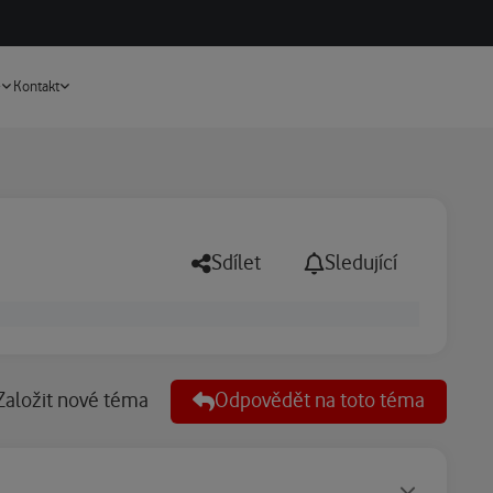
Vyhledávání
e
Kontakt
Sdílet
Sledující
Založit nové téma
Odpovědět na toto téma
Statusy autora