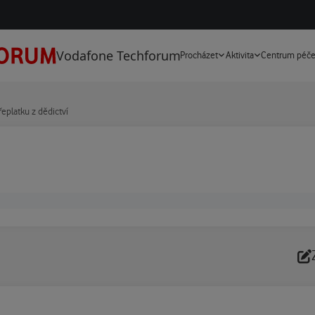
Vodafone Techforum
Procházet
Aktivita
Centrum péč
řeplatku z dědictví