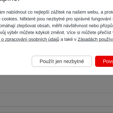
 nabídnout co nejlepší zážitek na našem webu, a prot
 České republiky, převodem na bankovní účet vedený v České republice, nebo
jeme jej na úhradu vyúčtování. Přeplatek vám vrátíme ve lhůtě 60 dnů od obd
cookies. Některé jsou nezbytné pro správné fungování 
 V případě zaslání na zahraniční bankovní účet nese zákazník náklady své ba
omáhají zlepšovat obsah, měřit návštěvnost nebo přizpů
vůj výběr můžete kdykoli změnit. Více si můžete přečíst
 o zpracování osobních údajů
a také v
Zásadách použív
Použít jen nezbytné
Povo
 účet,
přihlaste se
a přispívejte pod Vaším účtem.
oderátorem.