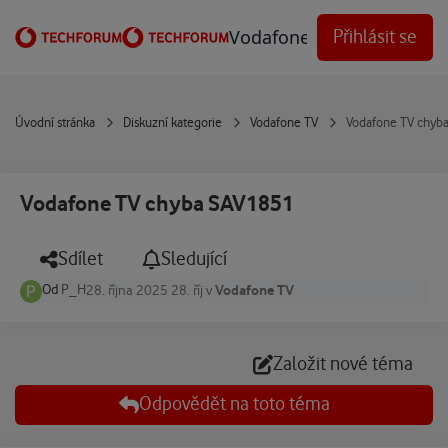
Přejít na obsah
Vodafone Techforum
Přihlásit se
Úvodní stránka
Diskuzní kategorie
Vodafone TV
Vodafone TV chyb
Vodafone TV chyba SAV1851
Sdílet
Sledující
Od
P_H
Vodafone TV
28. října 2025
28. říj
v
Založit nové téma
Odpovědět na toto téma