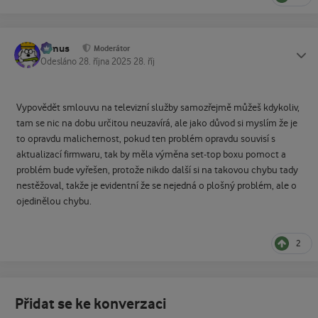
tomus
Status
Moderátor
Odesláno
28. října 2025
28. říj
Vypovědět smlouvu na televizní služby samozřejmě můžeš kdykoliv,
tam se nic na dobu určitou neuzavírá, ale jako důvod si myslím že je
to opravdu malichernost, pokud ten problém opravdu souvisí s
aktualizací firmwaru, tak by měla výměna set-top boxu pomoct a
problém bude vyřešen, protože nikdo další si na takovou chybu tady
nestěžoval, takže je evidentní že se nejedná o plošný problém, ale o
ojedinělou chybu.
2
Přidat se ke konverzaci