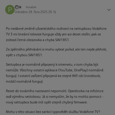
P_H
Status
Nováček
Odesláno
28. října 2025
28. říj
Po nedávné změně užvatelského rozhraní na settopboxu Vodafone
TV 3 mi lineární televize funguje vždy jen asi deset vteřin; pak se
zobrazí černá obrazovka a chyba SAV1851.
Ze zpětného přehrávání si mohu vybrat pořad, ale ten nejde přehrát,
opět s chybou SAV1851.
Settopbox je normálně připojený k internetu, v tom chyba být
nemůže. Všechny ostatní aplikace (YouTube, OnePlay) normálně
fungují. I ostatní zařízení připojená ke stejné WiFi síti (notebook,
mobil) normálně fungují.
Reset do továrního nastavení nepomohl. Operátorka na infolince
radí výměnu settoboxu. Já si nemyslím, že by to mohlo pomoct -
nový settopbox bude mít opět stejně chybný firmware.
Mohu v této situaci bez sankcí vypovědět službu Vodafone TV?