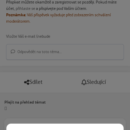
Přispívat můžete okamžitě a zaregistrovat se později. Pokud máte
účet,
přihlaste se
a přispívejte pod Vaším účtem.
Poznámka:
Váš příspěvek vyžaduje před zobrazením schválení
moderátorem.
Odpovědět na toto téma...
Sdílet
Sledující
Přejít na přehled témat
Právě prohlíží tuto stránku
0