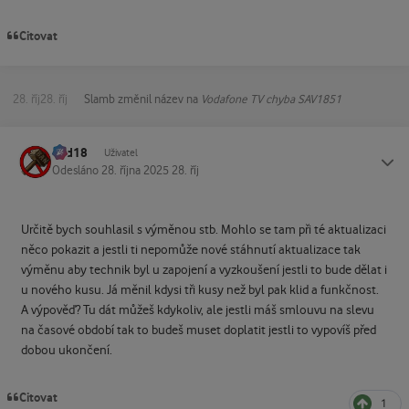
Citovat
28. říj
28. říj
Slamb
změnil název na
Vodafone TV chyba SAV1851
dad18
Status
Uživatel
Odesláno
28. října 2025
28. říj
Určitě bych souhlasil s výměnou stb. Mohlo se tam při té aktualizaci
něco pokazit a jestli ti nepomůže nové stáhnutí aktualizace tak
výměnu aby technik byl u zapojení a vyzkoušení jestli to bude dělat i
u nového kusu. Já měnil kdysi tři kusy než byl pak klid a funkčnost.
A výpověď? Tu dát můžeš kdykoliv, ale jestli máš smlouvu na slevu
na časové období tak to budeš muset doplatit jestli to vypovíš před
dobou ukončení.
Citovat
1