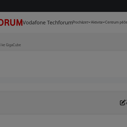
Vodafone Techforum
Procházet
Aktivita
Centrum péč
í ke GigaCube