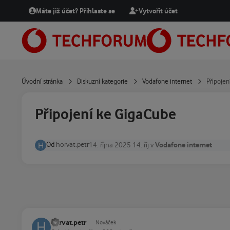
Přejít na obsah
Máte již účet? Přihlaste se
Vytvořit účet
Úvodní stránka
Diskuzní kategorie
Vodafone internet
Připojen
Připojení ke GigaCube
Od
horvat.petr
Vodafone internet
14. října 2025
14. říj
v
horvat.petr
Nováček