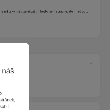
. Ta mi taky hlásí že aktuální heslo není správné, ale hned potom
Statusy autora
t náš
o
stránek,
sobit