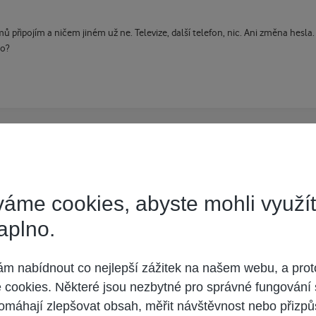
ů připojím a ničem jiném už ne. Televize, další telefon, nic. Ani změna hesla
to?
áme cookies, abyste mohli využí
aplno.
 nabídnout co nejlepší zážitek na našem webu, a prot
cookies. Některé jsou nezbytné pro správné fungování 
omáhají zlepšovat obsah, měřit návštěvnost nebo přizpů