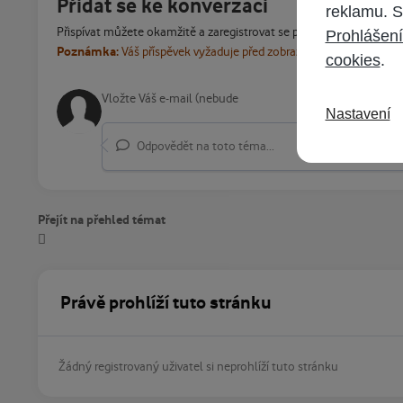
Přidat se ke konverzaci
reklamu. S
Přispívat můžete okamžitě a zaregistrovat se později. Pokud máte
Prohlášení
Poznámka:
Váš příspěvek vyžaduje před zobrazením schválení m
cookies
.
Nastavení
Odpovědět na toto téma...
Přejít na přehled témat
Právě prohlíží tuto stránku
Žádný registrovaný uživatel si neprohlíží tuto stránku