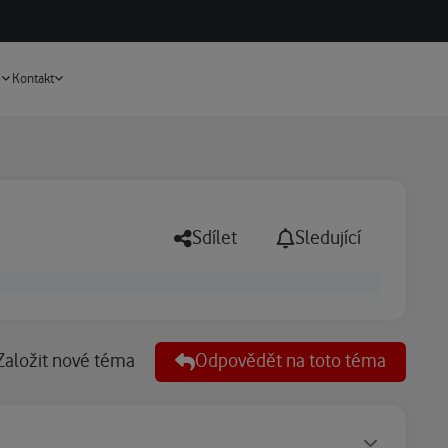
Vyhledávání
e
Kontakt
Sdílet
Sledující
Založit nové téma
Odpovědět na toto téma
Statusy autora