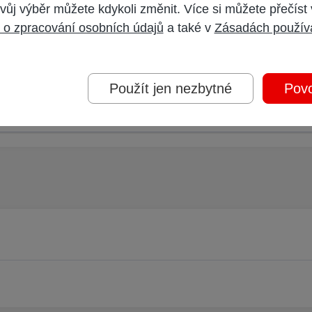
vůj výběr můžete kdykoli změnit. Více si můžete přečíst
 účet,
přihlaste se
a přispívejte pod Vaším účtem.
 o zpracování osobních údajů
a také v
Zásadách použív
oderátorem.
Použít jen nezbytné
Povo