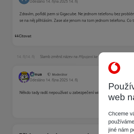
Odesláno
14. října 2025
14. říj
Zdravím, pořídil jsem si Gigacube. Ne jednom telefonu bez problém
se na něj přihlásím. Zase ale jenom na tom jednom telefonu. Co 
Citovat
14. říj
14. říj
Slamb
změnil název na
Připojení ke GigaCube
tomus
Moderátor
Odesláno
14. října 2025
14. říj
Použív
Někdo tady radil nepoužívat u zabezpečení wi-fi WPA3.
web n
Chceme vám
používáme 
jiné nám p