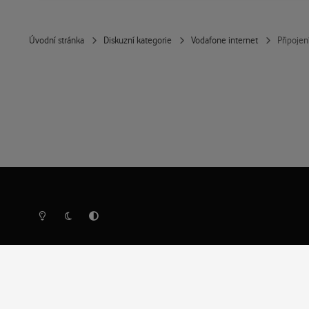
Úvodní stránka
Diskuzní kategorie
Vodafone internet
Připojen
Světlý režim
Tmavý režim
Předvolba systému
Ochrana osobních údajů
Cookies
Vodafone Czech Republic a.s.,