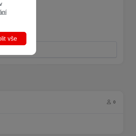
 v
ání
lit vše
0