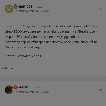
MartinP1208
Status
Uživatel
Odesláno
4. září 2025
4. zář
Zdravím, chtěl bych se zeptat zda se někdo podotýká s problémem,
že po 23:00 se vypne internet a nefunguje, mam tarif Bezdrátové
Naplno 5G a používám modem nejnovější gigacube, neni tam
nastaveny nějaký režim spánku nebo tak? Nasel jsem jenom režim
WiFi který je vyply, dekuji
Adresa : Teskovice, 74764
Citovat
ludekUPC
Status
Uživatel
Odesláno
4. září 2025
4. zář