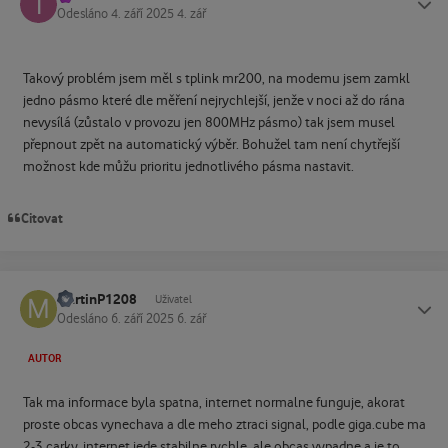
Odesláno
4. září 2025
4. zář
Takový problém jsem měl s tplink mr200, na modemu jsem zamkl
jedno pásmo které dle měření nejrychlejší, jenže v noci až do rána
nevysílá (zůstalo v provozu jen 800MHz pásmo) tak jsem musel
přepnout zpět na automatický výběr. Bohužel tam není chytřejší
možnost kde můžu prioritu jednotlivého pásma nastavit.
Citovat
MartinP1208
Status
Uživatel
Odesláno
6. září 2025
6. zář
AUTOR
Tak ma informace byla spatna, internet normalne funguje, akorat
proste obcas vynechava a dle meho ztraci signal, podle giga.cube ma
2-3 carky, internet jede stabilne rychle, ale obcas vypadne a je to