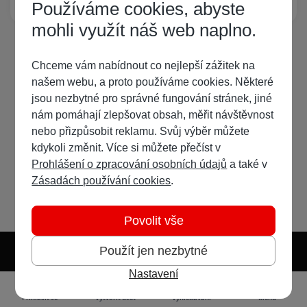
Používáme cookies, abyste
mohli využít náš web naplno.
Chceme vám nabídnout co nejlepší zážitek na
našem webu, a proto používáme cookies. Některé
jsou nezbytné pro správné fungování stránek, jiné
nám pomáhají zlepšovat obsah, měřit návštěvnost
nebo přizpůsobit reklamu. Svůj výběr můžete
kdykoli změnit. Více si můžete přečíst v
Prohlášení o zpracování osobních údajů
a také v
Zásadách používání cookies
.
Povolit vše
Použít jen nezbytné
Nastavení
Světlý režim
Tmavý režim
Předvolba systému
Jazyk
RSS
Přihlásit se
Vytvořit účet
Vyhledávání
Menu