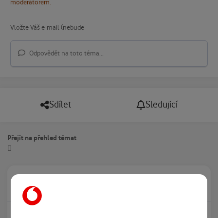
moderátorem.
Odpovědět na toto téma...
Sdílet
Sledující
Přejít na přehled témat
Právě prohlíží tuto stránku
0
Žádný registrovaný uživatel si neprohlíží tuto stránku