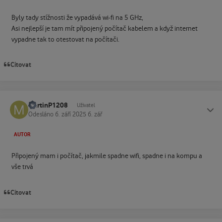
Byly tady stížnosti že vypadává wi-fi na 5 GHz,
Asi nejlepší je tam mít připojený počítač kabelem a když internet
vypadne tak to otestovat na počítači.
Citovat
MartinP1208
Status
Uživatel
Odesláno
6. září 2025
6. zář
AUTOR
Připojený mam i počítač, jakmile spadne wifi, spadne i na kompu a
vše trvá
Citovat