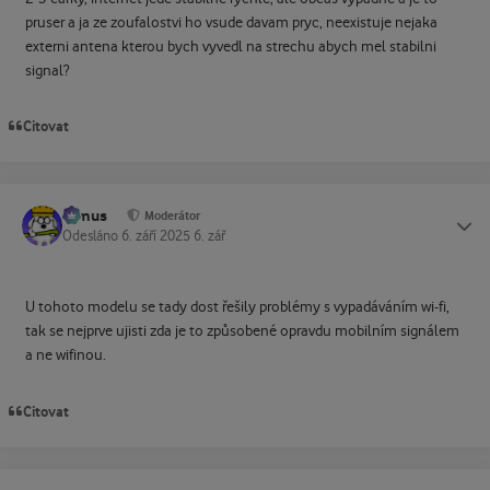
pruser a ja ze zoufalostvi ho vsude davam pryc, neexistuje nejaka
externi antena kterou bych vyvedl na strechu abych mel stabilni
signal?
Citovat
tomus
Status
Moderátor
Odesláno
6. září 2025
6. zář
U tohoto modelu se tady dost řešily problémy s vypadáváním wi-fi,
tak se nejprve ujisti zda je to způsobené opravdu mobilním signálem
a ne wifinou.
Citovat