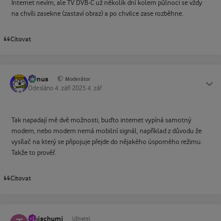
Internet nevím, ale TV DVB-C už několik dní kolem půlnoci se vždy
na chvíli zasekne (zastaví obraz) a po chvilce zase rozběhne.
Citovat
tomus
Status
Moderátor
Odesláno
4. září 2025
4. zář
Tak napadají mě dvě možnosti, buďto internet vypíná samotný
modem, nebo modem nemá mobilní signál, například z důvodu že
vysílač na který se připojuje přejde do nějakého úsporného režimu.
Takže to prověř.
Citovat
thaischumi
Status
Uživatel