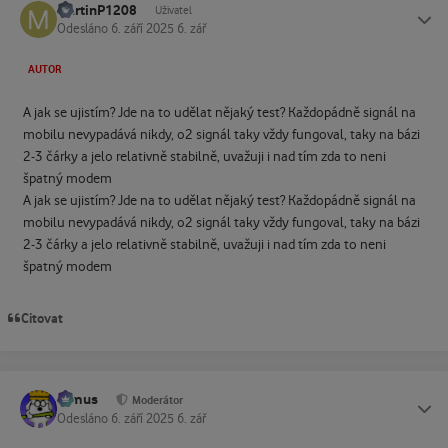
MartinP1208
Status
Uživatel
Odesláno
6. září 2025
6. zář
AUTOR
A jak se ujistím? Jde na to udělat nějaký test? Každopádně signál na
mobilu nevypadává nikdy, o2 signál taky vždy fungoval, taky na bázi
2-3 čárky a jelo relativně stabilně, uvažuji i nad tím zda to neni
špatný modem
A jak se ujistím? Jde na to udělat nějaký test? Každopádně signál na
mobilu nevypadává nikdy, o2 signál taky vždy fungoval, taky na bázi
2-3 čárky a jelo relativně stabilně, uvažuji i nad tím zda to neni
špatný modem
Citovat
tomus
Status
Moderátor
Odesláno
6. září 2025
6. zář