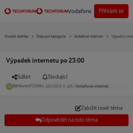
Přejít na obsah
Vodafone Techforum
Přihlásit se
Úvodní stránka
Diskuzní kategorie
Vodafone internet
Výpadek inte
Výpadek internetu po 23:00
Sdílet
Sledující
Od
MartinP1208
Vodafone internet
4. září 2025
4. zář
v
Založit nové téma
Odpovědět na toto téma