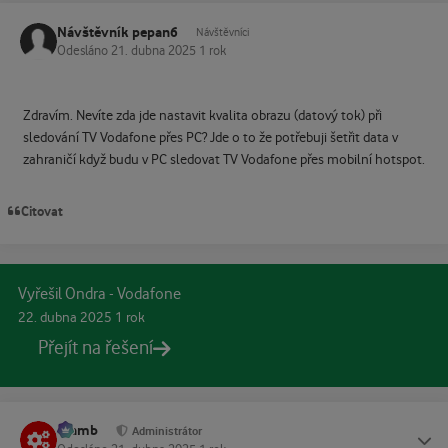
Návštěvník pepan6
Návštěvníci
Odesláno
21. dubna 2025
1 rok
Zdravím. Nevíte zda jde nastavit kvalita obrazu (datový tok) při
sledování TV Vodafone přes PC? Jde o to že potřebuji šetřit data v
zahraničí když budu v PC sledovat TV Vodafone přes mobilní hotspot.
Citovat
Vyřešil Ondra - Vodafone
22. dubna 2025
1 rok
Přejít na řešení
Slamb
Status
Administrátor