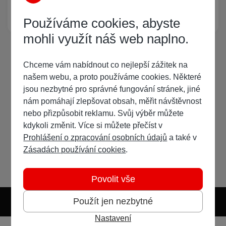
Žádný registrovaný uživatel si neprohlíží tuto stránku
Používáme cookies, abyste
mohli využít náš web naplno.
Chceme vám nabídnout co nejlepší zážitek na
našem webu, a proto používáme cookies. Některé
jsou nezbytné pro správné fungování stránek, jiné
nám pomáhají zlepšovat obsah, měřit návštěvnost
nebo přizpůsobit reklamu. Svůj výběr můžete
kdykoli změnit. Více si můžete přečíst v
Prohlášení o zpracování osobních údajů
a také v
Zásadách používání cookies
.
Povolit vše
Použít jen nezbytné
Nastavení
Světlý režim
Tmavý režim
Předvolba systému
Jazyk
RSS