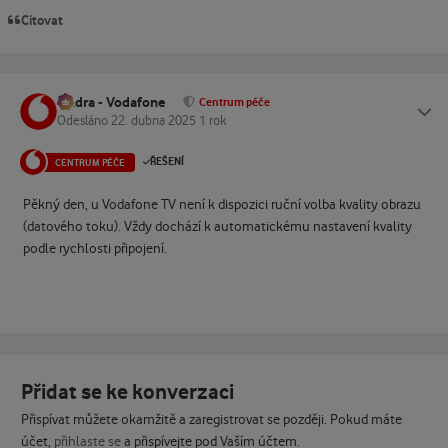
Citovat
Ondra - Vodafone
Status
Centrum péče
Odesláno
22. dubna 2025
1 rok
ŘEŠENÍ
CENTRUM PÉČE
Pěkný den, u Vodafone TV není k dispozici ruční volba kvality obrazu
(datového toku). Vždy dochází k automatickému nastavení kvality
podle rychlosti připojení.
Přidat se ke konverzaci
Přispívat můžete okamžitě a zaregistrovat se později. Pokud máte
účet,
přihlaste se
a přispívejte pod Vaším účtem.