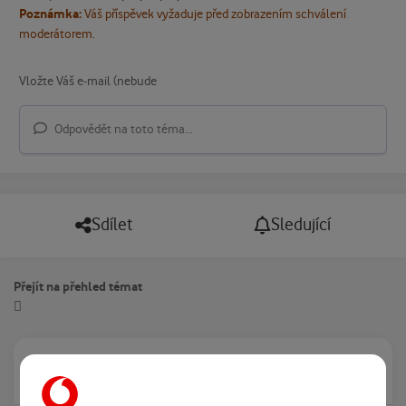
Poznámka:
Váš příspěvek vyžaduje před zobrazením schválení
moderátorem.
Odpovědět na toto téma...
Sdílet
Sledující
Přejít na přehled témat
Právě prohlíží tuto stránku
0