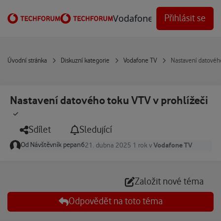
Přejít na obsah
Vodafone Techforum
Přihlásit se
Úvodní stránka
Diskuzní kategorie
Vodafone TV
Nastavení datového
Nastavení datového toku VTV v prohlížeči
Sdílet
Sledující
Od
Návštěvník pepan6
Vodafone TV
21. dubna 2025
1 rok
v
Založit nové téma
Odpovědět na toto téma