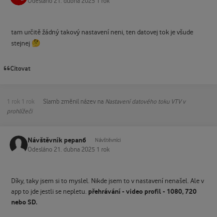
Odesláno
21. dubna 2025
1 rok
tam určitě žádný takový nastavení neni, ten datovej tok je všude
🤔
stejnej
Citovat
1 rok
1 rok
Slamb
změnil název na
Nastavení datového toku VTV v
prohlížeči
Návštěvník pepan6
Návštěvníci
Odesláno
21. dubna 2025
1 rok
Díky, taky jsem si to myslel. Nikde jsem to v nastavení nenašel. Ale v
přehrávání - video profil - 1080, 720
app to jde jestli se nepletu.
nebo SD.