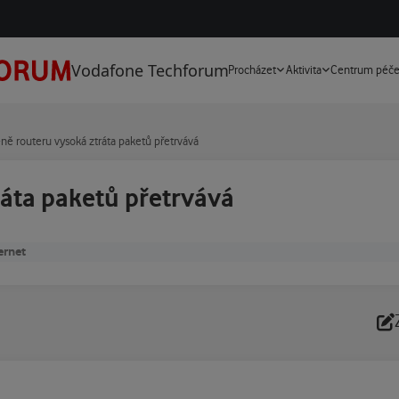
Vodafone Techforum
Procházet
Aktivita
Centrum péč
ě routeru vysoká ztráta paketů přetrvává
áta paketů přetrvává
ernet