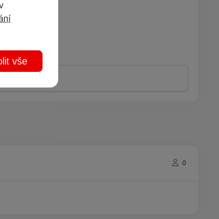
 v
ání
lit vše
0