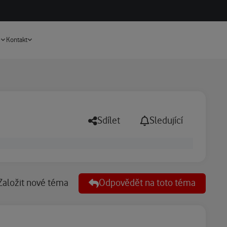
Vyhledávání
e
Kontakt
Sdílet
Sledující
Založit nové téma
Odpovědět na toto téma