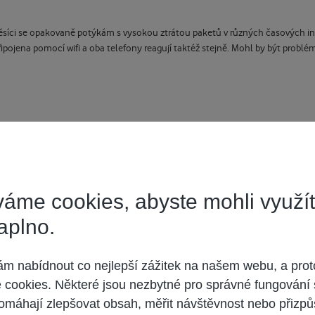
ěsíci se opakovaně potýkám s vysokou ztrátou paketů v různých časových int
ojena pomocí wifi a oba telefony reagují taktéž stejně. Mohl by být problém 
áme cookies, abyste mohli využí
ovaná fráze, ale dost problémů to dokáže vyřešit a když to nezabere tak tele
aplno.
 nabídnout co nejlepší zážitek na našem webu, a prot
cookies. Některé jsou nezbytné pro správné fungování 
omáhají zlepšovat obsah, měřit návštěvnost nebo přizpů