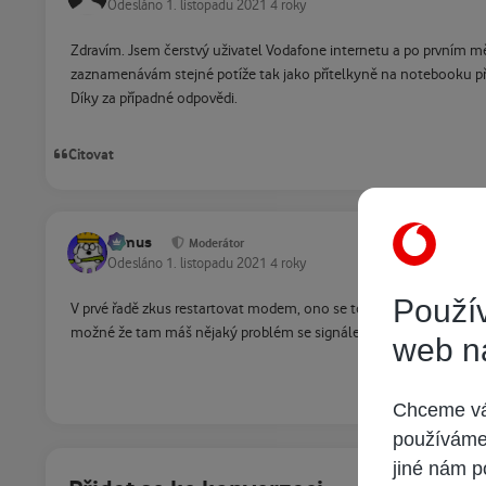
Odesláno
1. listopadu 2021
4 roky
Zdravím. Jsem čerstvý uživatel Vodafone internetu a po prvním m
zaznamenávám stejné potíže tak jako přítelkyně na notebooku přip
Díky za případné odpovědi.
Citovat
tomus
Moderátor
Odesláno
1. listopadu 2021
4 roky
Použív
V prvé řadě zkus restartovat modem, ono se to zdá jako stále opak
možné že tam máš nějaký problém se signálem.
web n
Chceme vám
používáme 
jiné nám p