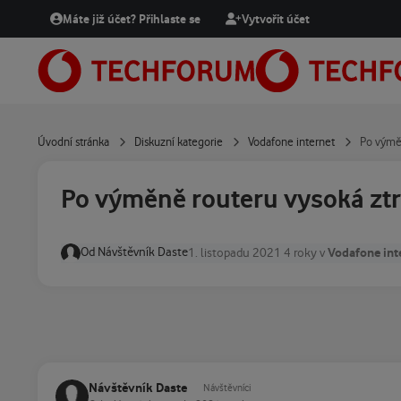
Přejít na obsah
Máte již účet? Přihlaste se
Vytvořit účet
Úvodní stránka
Diskuzní kategorie
Vodafone internet
Po výměn
Po výměně routeru vysoká ztr
Od
Návštěvník Daste
Vodafone int
1. listopadu 2021
4 roky
v
Návštěvník Daste
Návštěvníci