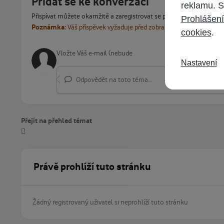
Přidat se ke konverzaci
reklamu. S
Přispívat můžete okamžitě a zaregistrovat se později. Pokud máte
Prohlášení
Poznámka:
Váš příspěvek vyžaduje před zobrazením schválení m
cookies
.
Nastavení
Odpovědět na toto téma...
Přejít na přehled témat
Právě prohlíží tuto stránku
Žádný registrovaný uživatel si neprohlíží tuto stránku