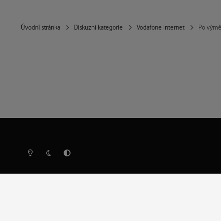
Úvodní stránka
Diskuzní kategorie
Vodafone internet
Po výměn
Světlý režim
Tmavý režim
Předvolba systému
Ochrana osobních údajů
Cookies
Vodafone Czech Republic a.s.,