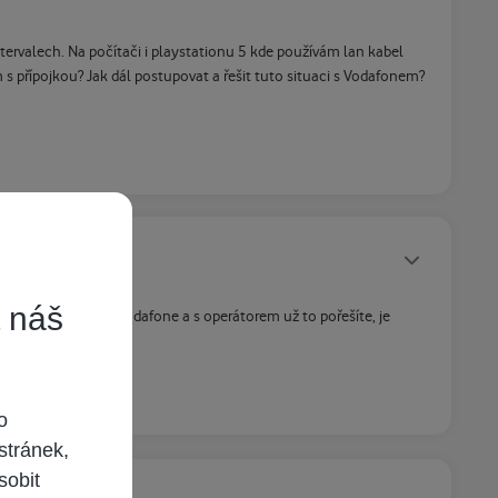
ervalech. Na počítači i playstationu 5 kde používám lan kabel
s přípojkou? Jak dál postupovat a řešit tuto situaci s Vodafonem?
Statusy autora
t náš
fonicky kontaktuj Vodafone a s operátorem už to pořešíte, je
o
stránek,
sobit