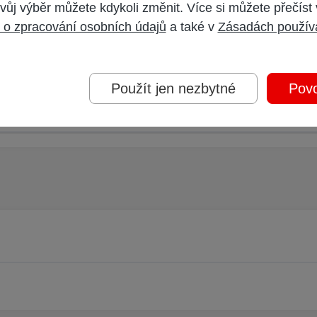
vůj výběr můžete kdykoli změnit. Více si můžete přečíst
 účet,
přihlaste se
a přispívejte pod Vaším účtem.
 o zpracování osobních údajů
a také v
Zásadách použív
oderátorem.
Použít jen nezbytné
Povo