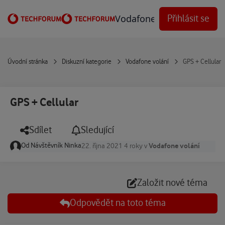
Přejít na obsah
Vodafone Techforum
Přihlásit se
Úvodní stránka
Diskuzní kategorie
Vodafone volání
GPS + Cellular
GPS + Cellular
Sdílet
Sledující
Od
Návštěvník Ninka
Vodafone volání
22. října 2021
4 roky
v
Založit nové téma
Odpovědět na toto téma