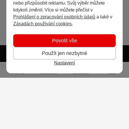
nebo přizpůsobit reklamu. Svůj výběr můžete
kdykoli změnit. Více si můžete přečíst v
Prohlášení o zpracování osobních údajů
a také v
Zásadách používání cookies
.
Povolit vše
Použít jen nezbytné
Nastavení
Světlý režim
Tmavý režim
Předvolba systému
Jazyk
RSS
Přihlásit se
Vytvořit účet
Vyhledávání
Menu
Ochrana osobních údajů
Cookies
Vodafone Czech Republic a.s.,
nám. Junkových 2808/2, 155 00 - Praha 5,
IČO 25788001, sp. zn. B 6064 vedená u Městského
soudu v Praze
Powered by
Invision Community