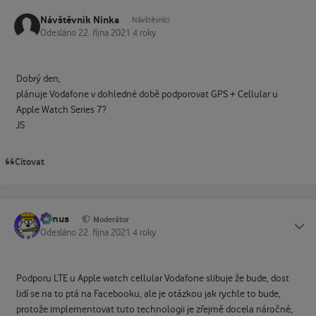
Návštěvník Ninka
Návštěvníci
Odesláno
22. října 2021
4 roky
Dobrý den,
plánuje Vodafone v dohledné době podporovat GPS + Cellular u
Apple Watch Series 7?
JS
Citovat
tomus
Status
Moderátor
Odesláno
22. října 2021
4 roky
Podporu LTE u Apple watch cellular Vodafone slibuje že bude, dost
lidí se na to ptá na Facebooku, ale je otázkou jak rychle to bude,
protože implementovat tuto technologii je zřejmě docela náročné,