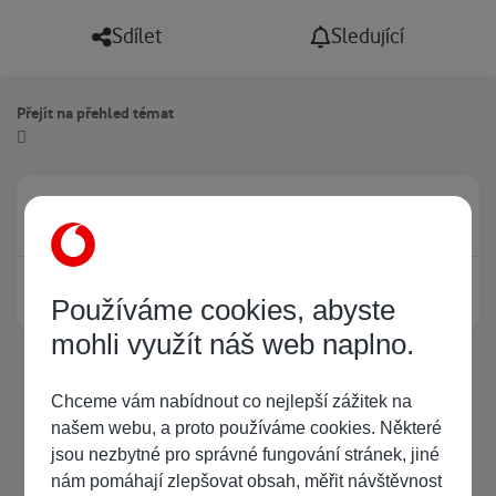
Sdílet
Sledující
Přejít na přehled témat
Právě prohlíží tuto stránku
0
Žádný registrovaný uživatel si neprohlíží tuto stránku
Používáme cookies, abyste
mohli využít náš web naplno.
Chceme vám nabídnout co nejlepší zážitek na
našem webu, a proto používáme cookies. Některé
jsou nezbytné pro správné fungování stránek, jiné
nám pomáhají zlepšovat obsah, měřit návštěvnost