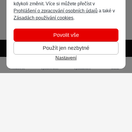
kdykoli změnit. Více si můžete přečíst v
Prohlášení o zpracování osobních údajů
a také v
Zásadách používání cookies
.
Povolit vše
Použít jen nezbytné
Nastavení
Světlý režim
Tmavý režim
Předvolba systému
Jazyk
RSS
Přihlásit se
Vytvořit účet
Vyhledávání
Menu
Ochrana osobních údajů
Cookies
Vodafone Czech Republic a.s.,
nám. Junkových 2808/2, 155 00 - Praha 5,
IČO 25788001, sp. zn. B 6064 vedená u Městského
soudu v Praze
Powered by
Invision Community