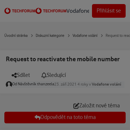
Přejít na obsah
Vodafone Techforum
Přihlásit se
Úvodní stránka
Diskuzní kategorie
Vodafone volání
Request to rea
Request to reactivate the mobile number
Sdílet
Sledující
Od
Návštěvník thanzeela
Vodafone volání
23. září 2021
4 roky
v
Založit nové téma
Odpovědět na toto téma