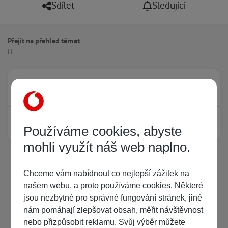
Sdílet
Sledující
Přejít na přehled témat
Právě prohlíží tuto stránku
0
Žádný registrovaný uživatel si neprohlíží tuto stránku
Používáme cookies, abyste
mohli využít náš web naplno.
Chceme vám nabídnout co nejlepší zážitek na
našem webu, a proto používáme cookies. Některé
jsou nezbytné pro správné fungování stránek, jiné
nám pomáhají zlepšovat obsah, měřit návštěvnost
nebo přizpůsobit reklamu. Svůj výběr můžete