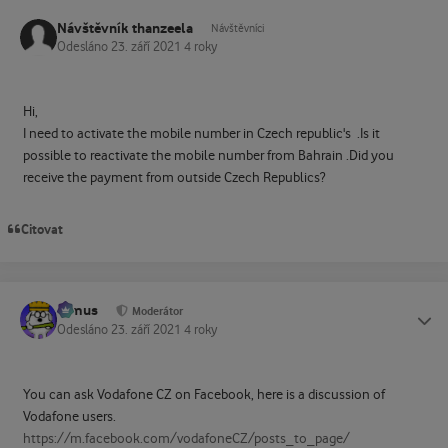
Návštěvník thanzeela
Návštěvníci
Odesláno
23. září 2021
4 roky
Hi,
I need to activate the mobile number in Czech republic's .Is it
possible to reactivate the mobile number from Bahrain .Did you
receive the payment from outside Czech Republics?
Citovat
tomus
Status
Moderátor
Odesláno
23. září 2021
4 roky
You can ask Vodafone CZ on Facebook, here is a discussion of
Vodafone users.
https://m.facebook.com/vodafoneCZ/posts_to_page/