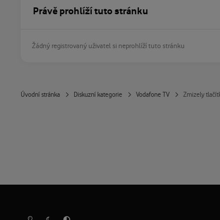
Právě prohlíží tuto stránku
Žádný registrovaný uživatel si neprohlíží tuto stránku
Úvodní stránka
Diskuzní kategorie
Vodafone TV
Zmizely tlačí
Světlý režim
Tmavý režim
Předvolba systému