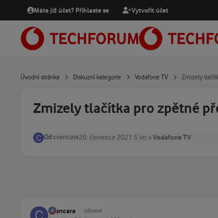
Přejít na obsah
Máte již účet? Přihlaste se
Vytvořit účet
Úvodní stránka
Diskuzní kategorie
Vodafone TV
Zmizely tlačí
Zmizely tlačítka pro zpětné p
Od
cvancara
Vodafone TV
20. července 2021
5 let
v
cvancara
Uživatel