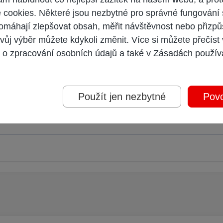
cookies. Některé jsou nezbytné pro správné fungování 
omáhají zlepšovat obsah, měřit návštěvnost nebo přizpů
vůj výběr můžete kdykoli změnit. Více si můžete přečíst
 o zpracování osobních údajů
a také v
Zásadách použív
 účet,
přihlaste se
a přispívejte pod Vaším účtem.
Použít jen nezbytné
Povo
oderátorem.