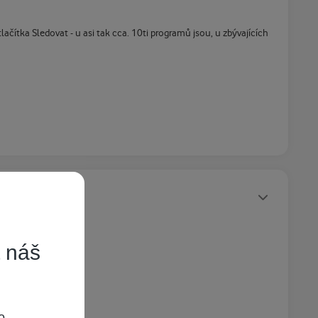
ačítka Sledovat - u asi tak cca. 10ti programů jsou, u zbývajících
Statusy autora
t náš
o