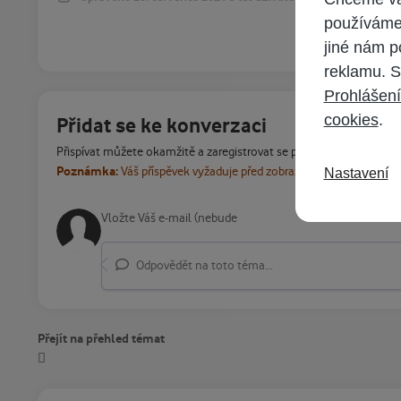
používáme 
jiné nám p
reklamu. S
Prohlášení
cookies
.
Přidat se ke konverzaci
Přispívat můžete okamžitě a zaregistrovat se později. Pokud máte
Poznámka:
Váš příspěvek vyžaduje před zobrazením schválení m
Nastavení
Odpovědět na toto téma...
Přejít na přehled témat