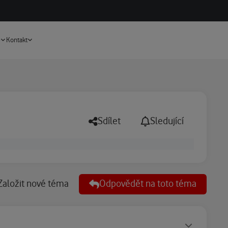
Vyhledávání
e
Kontakt
Sdílet
Sledující
Založit nové téma
Odpovědět na toto téma
Statusy autora