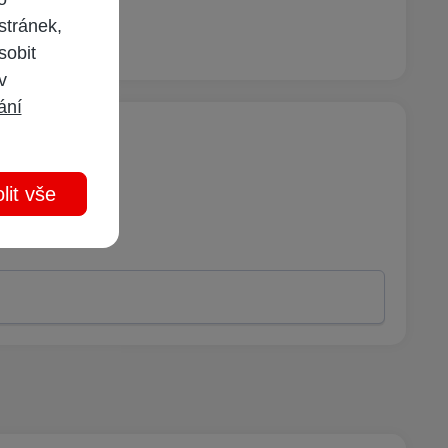
stránek,
sobit
 v
ání
lit vše