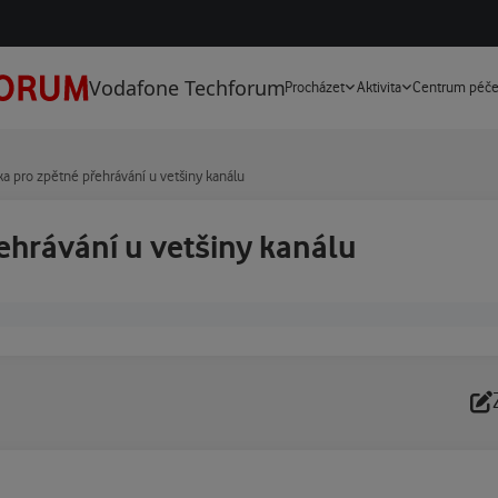
Vodafone Techforum
Procházet
Aktivita
Centrum péč
tka pro zpětné přehrávání u vetšiny kanálu
řehrávání u vetšiny kanálu