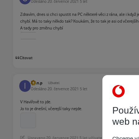
Odesláno
20. července 2021
5 let
Zdravím, dnes si chci spustit na PC některé věci z rána, ale i kdy
chybí. Má to taky někdo tak? Koukám, že to tak je asi od včerejšíh
A tady pro změnu chybí
Citovat
ivan.p
Uživatel
Odesláno
20. července 2021
5 let
V Havířově to jde.
Použív
Jo to je dnešní, včerejší taky nejde.
web n
Chceme vám
Upraveno
20. července 2021
5 let
uživatelem ivan.p