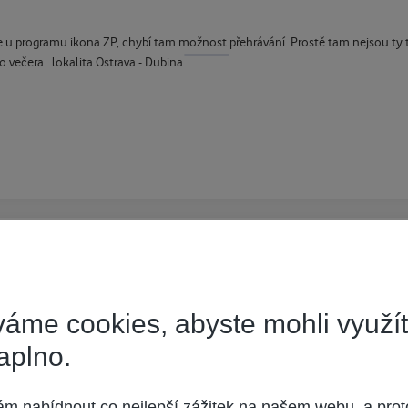
ž je u programu ikona ZP, chybí tam možnost přehrávání. Prostě tam nejsou ty tl
o večera...lokalita Ostrava - Dubina
áme cookies, abyste mohli využí
aplno.
 nabídnout co nejlepší zážitek na našem webu, a prot