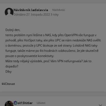
Návštěvník ladislav.via
Návštěvníci
Odesláno
27. listopadu 2022
3 roky
Dobrý den,
tento problém nyní řešíme s NAS, kdy přes OpenVPN vše funguje v
pohodě, přes HotSpot taky, ale přes UPC se nám nedokáže NAS ověřit
s doménou, protože ji UPC blokuje ze své strany. Lokálně NAS taky
funguje, takže máme po 6ti hodinách odzkoušeno, že jde skutečně
pouze o poskytovatele konektivity.
Máte tedy nějaký výsledek, proč Vám VPN nefungovala? Jak to
dopadlo?
Díky
Citovat
Adolf.Shitler
Status
Uživatel