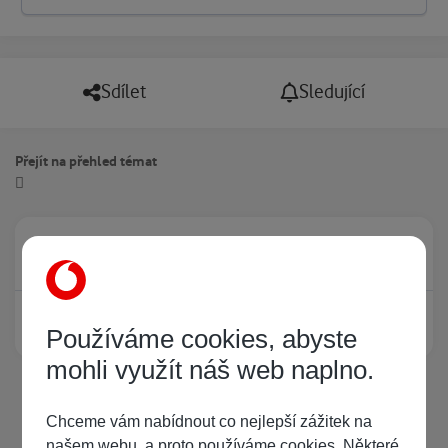
Sdílet
Sledující
Přejít na přehled témat
Právě prohlíží tuto stránku
0
Žádný registrovaný uživatel si neprohlíží tuto stránku
Používáme cookies, abyste
mohli využít náš web naplno.
Chceme vám nabídnout co nejlepší zážitek na
našem webu, a proto používáme cookies. Některé