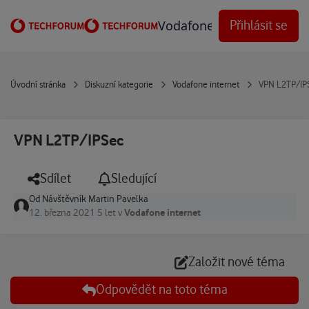
Přejít na obsah
Vodafone Techforum
Přihlásit se
Úvodní stránka
Diskuzní kategorie
Vodafone internet
VPN L2TP/IP
VPN L2TP/IPSec
Sdílet
Sledující
Od
Návštěvník Martin Pavelka
Vodafone internet
12. března 2021
5 let
v
Založit nové téma
Odpovědět na toto téma