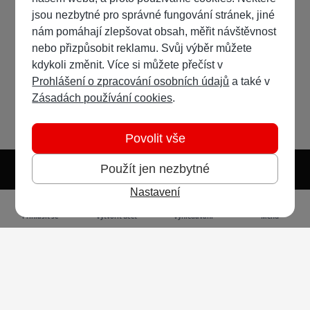
jsou nezbytné pro správné fungování stránek, jiné
nám pomáhají zlepšovat obsah, měřit návštěvnost
nebo přizpůsobit reklamu. Svůj výběr můžete
kdykoli změnit. Více si můžete přečíst v
Prohlášení o zpracování osobních údajů
a také v
Zásadách používání cookies
.
Povolit vše
Použít jen nezbytné
Nastavení
Světlý režim
Tmavý režim
Předvolba systému
Jazyk
RSS
Přihlásit se
Vytvořit účet
Vyhledávání
Menu
Ochrana osobních údajů
Cookies
Vodafone Czech Republic a.s.,
nám. Junkových 2808/2, 155 00 - Praha 5,
IČO 25788001, sp. zn. B 6064 vedená u Městského