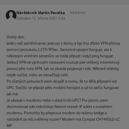
Návštěvník Martin Pavelka
Návštěvníci
Odesláno
12. března 2021
5 let
Dobrý den,
jeden náš zaměstnanec pracuje z domu a byl mu zřízen VPN přístup
pomocí protokolu L2TP/IPSec. Samotné spojení funguje, ale k
některým vnitřním serverům se nedá připojit i když ping funguje.
Jelikož VPN ve výchozím nastavení routuje pak veškerý internetový
provoz přes tuto VPN, tak se závada projevuje i zde. Některé stránky
nejde načíst, nebo se nenačítají celé.
Po různých pokusech jsem dospěl k tomu, že to dělá připojení od
UPC. Stačilo se připojit přes mobilní hotspot a už to začlo fungovat
jak má.
Je závada v modemu nebo v vlastní síti UPC? Pro jistotu jsem
zkontroloval zda nekoliduje firemní rozsah IP adres s rozsahem
modemu. Pomohlo by přepnout modem do režimu bridge a
následně za něj ověřenej router? Modem má Compal CH7465LG-LC.
MP