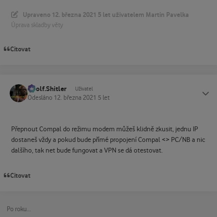
Upraveno
12. března 2021
5 let
uživatelem Martin Pavelka
Úprava skladby věty
Citovat
Adolf.Shitler
Status
Uživatel
Odesláno
12. března 2021
5 let
Přepnout Compal do režimu modem můžeš klidně zkusit, jednu IP
dostaneš vždy a pokud bude přímé propojení Compal <> PC/NB a nic
dalšího, tak net bude fungovat a VPN se dá otestovat.
Citovat
Po roku...