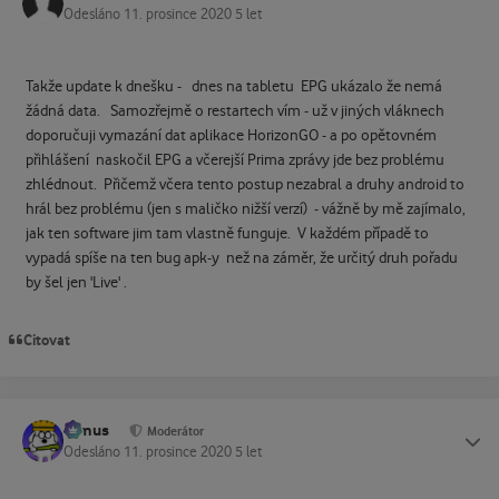
Odesláno
11. prosince 2020
5 let
Takže update k dnešku - dnes na tabletu EPG ukázalo že nemá
žádná data. Samozřejmě o restartech vím - už v jiných vláknech
doporučuji vymazání dat aplikace HorizonGO - a po opětovném
přihlášení naskočil EPG a včerejší Prima zprávy jde bez problému
zhlédnout. Přičemž včera tento postup nezabral a druhy android to
hrál bez problému (jen s maličko nižší verzí) - vážně by mě zajímalo,
jak ten software jim tam vlastně funguje. V každém případě to
vypadá spíše na ten bug apk-y než na záměr, že určitý druh pořadu
by šel jen 'Live' .
Citovat
tomus
Status
Moderátor
Odesláno
11. prosince 2020
5 let