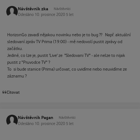
Návštěvník zka
Návštěvníci
Odesláno
10. prosince 2020
5 let
HorizonGo zavadí nějakou novinku nebo je to bug ?? Např. aktuální
sledovaní zpráv TV Prima (19:00) - mě nedovolí pustit zprávy od
začátku.
Jediné, co lze je, pustit 'Live' ze ''Sledovani TV" - ale nelze to nijak
pustit z "Pruvodce TV" ?
To si bude stanice (Prima) určovat, co uvidíme nebo neuvidíme ze
záznamu ?
Citovat
Návštěvník Pagan
Návštěvníci
Odesláno
10. prosince 2020
5 let