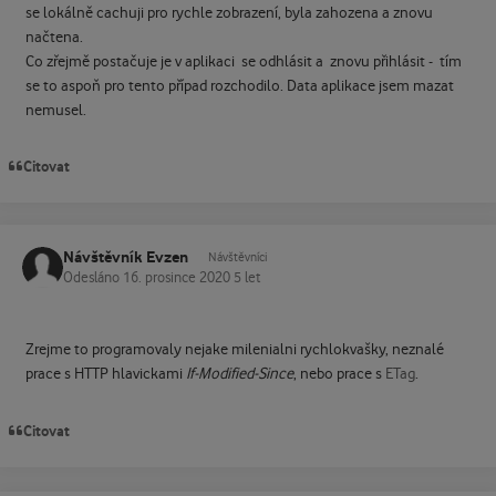
se lokálně cachuji pro rychle zobrazení, byla zahozena a znovu
načtena.
Co zřejmě postačuje je v aplikaci se odhlásit a znovu přihlásit - tím
se to aspoň pro tento případ rozchodilo. Data aplikace jsem mazat
nemusel.
Citovat
Návštěvník Evzen
Návštěvníci
Odesláno
16. prosince 2020
5 let
Zrejme to programovaly nejake milenialni rychlokvašky, neznalé
prace s HTTP hlavickami
If-Modified-Since
, nebo prace s
ETag
.
Citovat