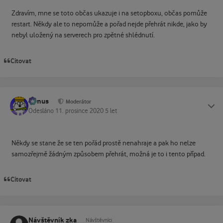
Zdravím, mne se toto občas ukazuje i na setopboxu, občas pomůže
restart. Někdy ale to nepomůže a pořad nejde přehrát nikde, jako by
nebyl uložený na serverech pro zpětné shlédnutí.
Citovat
tomus
Status
Moderátor
Odesláno
11. prosince 2020
5 let
Někdy se stane že se ten pořád prostě nenahraje a pak ho nelze
samozřejmě žádným způsobem přehrát, možná je to i tento případ.
Citovat
Návštěvník zka
Návštěvníci