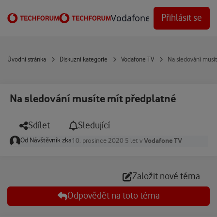
Přejít na obsah
Vodafone Techforum
Přihlásit se
Úvodní stránka
Diskuzní kategorie
Vodafone TV
Na sledování musít
Na sledování musíte mít předplatné
Sdílet
Sledující
Od
Návštěvník zka
Vodafone TV
10. prosince 2020
5 let
v
Založit nové téma
Odpovědět na toto téma