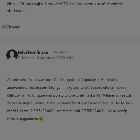
Nova a Prima mají u Sledování TV v základu zpoplatněné zpětné
sledování.
Citovat
Návštěvník zka
Návštěvníci
Odesláno
10. prosince 2020
5 let
Ale mě zpětné sledování normálně funguje - čí-li pořady na Primě před
zprávami normálně zpětně fungují. Taky jsem zjisitl, že se to chová jinak na
MiBoxS - tam to funguje a na tabletu to píše tuhle hlášku Na TV Barandov se zdá,
že to píše stejnou divnou hlášku o nemožnosti zpětného shlédnutí. Na MiBoxS
mě běží verze 2.3.55 (22400) na tabletu pak 2.3.55(22401). No asi raději
🙂
nebudu upgradovat