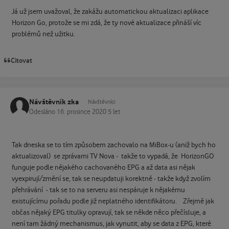
Já už jsem uvažoval, že zakážu automatickou aktualizaci aplikace
Horizon Go, protože se mi zdá, že ty nové aktualizace přináší víc
problémů než užitku.
Citovat
Návštěvník zka
Návštěvníci
Odesláno
16. prosince 2020
5 let
Tak dneska se to tím způsobem zachovalo na MiBox-u (aniž bych ho
aktualizoval) se zprávami TV Nova - takže to vypadá, že HorizonGO
funguje podle nějakého cachovaného EPG a až data asi nějak
vyexpirují/změní se, tak se neupdatuji korektně - takže když zvolím
přehrávání - tak se to na serveru asi nespáruje k nějakému
existujícímu pořadu podle již neplatného identifikátoru. Zřejmě jak
občas nějaký EPG titulky opravují, tak se někde něco přečísluje, a
není tam žádný mechanismus, jak vynutit, aby se data z EPG, které