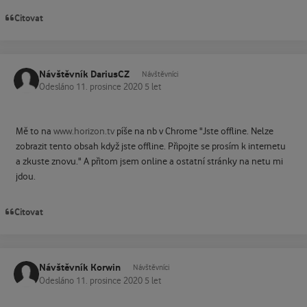
Citovat
Návštěvník DariusCZ
Návštěvníci
Odesláno
11. prosince 2020
5 let
Mě to na
www.horizon.tv
píše na nb v Chrome "
Jste offline. Nelze
zobrazit tento obsah když jste offline. Připojte se prosím k internetu
a zkuste znovu." A přitom jsem online a ostatní stránky na netu mi
jdou.
Citovat
Návštěvník Korwin
Návštěvníci
Odesláno
11. prosince 2020
5 let