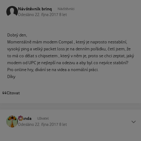
Návštěvník brinq
Návštěvníci
Odesláno
22. října 2017
8 let
Dobrý den,
Momentálně mám modem Compal , který je naprosto nestabilní,
vysoký ping a velký packet loss je na denním pořádku, četl jsem, že
to má co dělat s chipsetem , který v něm je, proto se chci zeptat, jaký
modem od UPC je nejlepší na odezvu a aby byl co nejvíce stabilní?
Pro online hry, dívání se na videa a normální práci.
Díky
Citovat
Standa
Status
Uživatel
Odesláno
22. října 2017
8 let