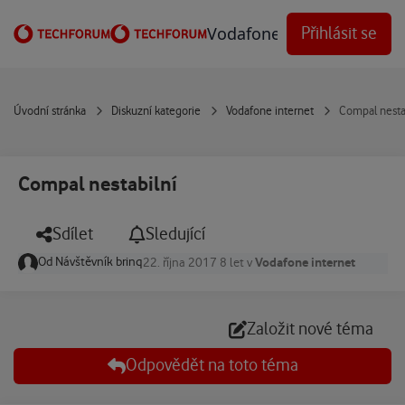
Přejít na obsah
Vodafone Techforum
Přihlásit se
Úvodní stránka
Diskuzní kategorie
Vodafone internet
Compal nesta
Compal nestabilní
Sdílet
Sledující
Od
Návštěvník brinq
Vodafone internet
22. října 2017
8 let
v
Založit nové téma
Odpovědět na toto téma