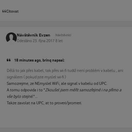
Citovat
Návštěvník Evzen
Návštěvníci
Odesláno
23. října 2017
8 let
18 minutes ago, brinq napsal:
Dělá to jak přes kabel, tak přes wi-fi tudiž není problém v kabelu , ani
signálem ( pokud jste myslel wi-fi )
Samozrejme, ze NEmyslel WiFi, ale signal v kabelu od UPC.
A tomu odpovida i to "
Zkoušel jsem měřit samozřejmě i na přímo a
vše bylo stejné.
"...
Takze zavolat na UPC, at to proveri/promeri.