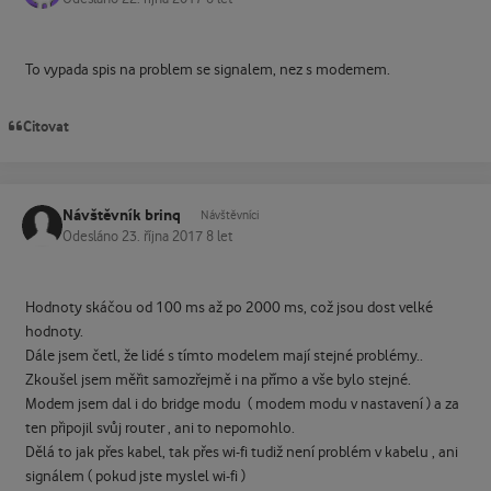
To vypada spis na problem se signalem, nez s modemem.
Citovat
Návštěvník brinq
Návštěvníci
Odesláno
23. října 2017
8 let
Hodnoty skáčou od 100 ms až po 2000 ms, což jsou dost velké
hodnoty.
Dále jsem četl, že lidé s tímto modelem mají stejné problémy..
Zkoušel jsem měřit samozřejmě i na přímo a vše bylo stejné.
Modem jsem dal i do bridge modu ( modem modu v nastavení ) a za
ten připojil svůj router , ani to nepomohlo.
Dělá to jak přes kabel, tak přes wi-fi tudiž není problém v kabelu , ani
signálem ( pokud jste myslel wi-fi )