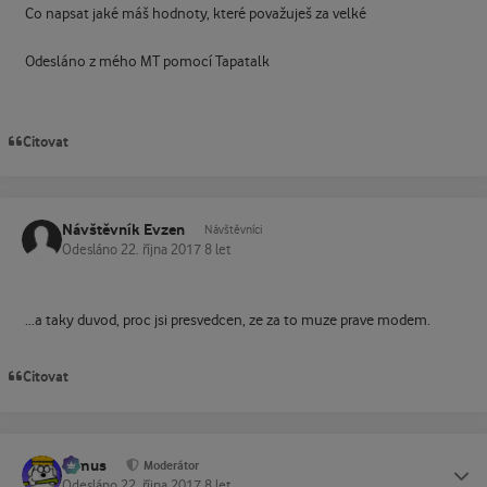
Co napsat jaké máš hodnoty, které považuješ za velké
Odesláno z mého MT pomocí Tapatalk
Citovat
Návštěvník Evzen
Návštěvníci
Odesláno
22. října 2017
8 let
...a taky duvod, proc jsi presvedcen, ze za to muze prave modem.
Citovat
tomus
Status
Moderátor
Odesláno
22. října 2017
8 let