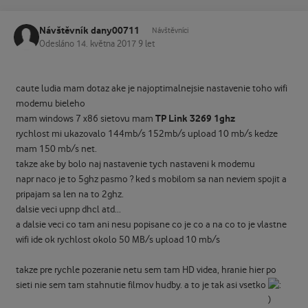
Návštěvník dany00711
Návštěvníci
Odesláno
14. května 2017
9 let
caute ludia mam dotaz ake je najoptimalnejsie nastavenie toho wifi
modemu bieleho
TP Link 3269
1ghz
mam windows 7 x86 sietovu mam
rychlost mi ukazovalo 144mb/s 152mb/s upload 10 mb/s kedze
mam 150 mb/s net.
takze ake by bolo naj nastavenie tych nastaveni k modemu
napr naco je to 5ghz pasmo ? ked s mobilom sa nan neviem spojit a
pripajam sa len na to 2ghz.
dalsie veci upnp dhcl atd...
a dalsie veci co tam ani nesu popisane co je co a na co to je vlastne
wifi ide ok rychlost okolo 50 MB/s upload 10 mb/s
takze pre rychle pozeranie netu sem tam HD videa, hranie hier po
sieti nie sem tam stahnutie filmov hudby. a to je tak asi vsetko