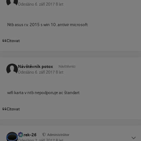
Odesláno
6. září 2017
8 let
Ntb asus r.v. 2015 s win 10..antivir microsoft
Citovat
Návštěvník potox
Návštěvníci
Odesláno
6. září 2017
8 let
wifi karta v ntb nepodporuje ac štandart
Citovat
Marek-26
Status
Administrátor
Odesláno
7. září 2017
8 let