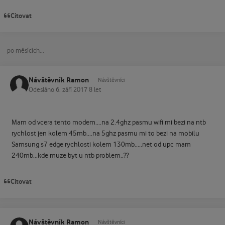
Citovat
po měsících...
Návštěvník Ramon
Návštěvníci
Odesláno
6. září 2017
8 let
Mam od vcera tento modem....na 2.4ghz pasmu wifi mi bezi na ntb
rychlost jen kolem 45mb....na 5ghz pasmu mi to bezi na mobilu
Samsung s7 edge rychlosti kolem 130mb.....net od upc mam
240mb...kde muze byt u ntb problem..??
Citovat
Návštěvník Ramon
Návštěvníci