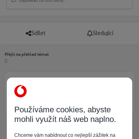
Odpovědět na toto téma...
Sdílet
Sledující
Přejít na přehled témat
Právě prohlíží tuto stránku
0
Žádný registrovaný uživatel si neprohlíží tuto stránku
Používáme cookies, abyste
mohli využít náš web naplno.
Chceme vám nabídnout co nejlepší zážitek na