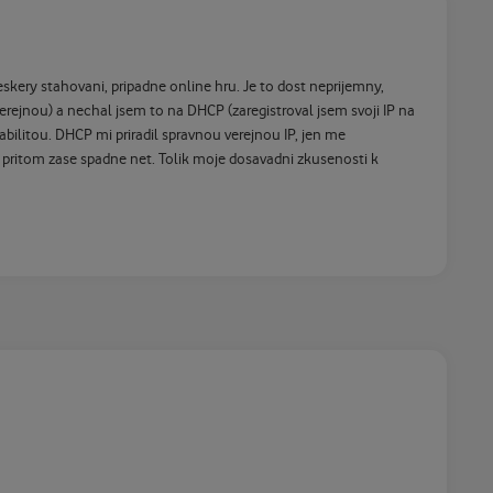
skery stahovani, pripadne online hru. Je to dost neprijemny,
rejnou) a nechal jsem to na DHCP (zaregistroval jsem svoji IP na
bilitou. DHCP mi priradil spravnou verejnou IP, jen me
mi pritom zase spadne net. Tolik moje dosavadni zkusenosti k