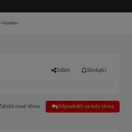
Vyhledávání
e
Kontakt
Sdílet
Sledující
Založit nové téma
Odpovědět na toto téma