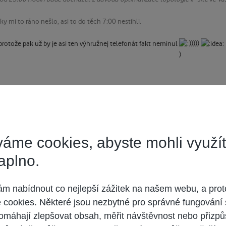
y mi to ráno nešlo, asi to do těch 7:00 nestihli.
 protože pak už by je asi ten výhružnej telefonát fakt neminul
)))))
áme cookies, abyste mohli využí
l internet za dobu co ho mám (od konce ledna) už nejméně 3x a dostal jsem ce
aplno.
 nabídnout co nejlepší zážitek na našem webu, a prot
cookies. Některé jsou nezbytné pro správné fungování 
omáhají zlepšovat obsah, měřit návštěvnost nebo přizpů