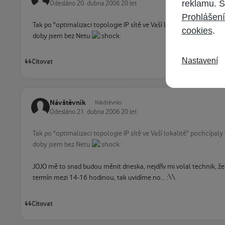
reklamu. S
Odesláno
20. dubna 2006
20 let
Prohlášení
Tak po "optimalizaci topologie IP sítě ve Vaší lokalitě" pochcípa
cookies
.
doby jsem bez Netu
Nastavení
Citovat
Návštěvník
Návštěvníci
Odesláno
21. dubna 2006
20 let
Tak po "optimalizaci topologie IP sítě ve Vaší lokalitě" pochcípa
doby jsem bez Netu
JOJO mě to snad budou měnit dneska, nejdřív mi volal technik, že
termín mezi 14-16 hodinou, tak uvidíme no... :\\
Citovat