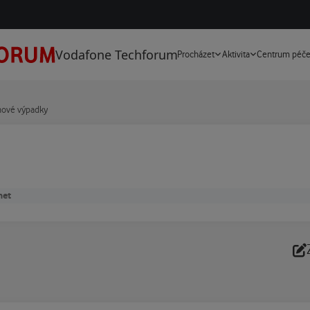
Vodafone Techforum
Procházet
Aktivita
Centrum péč
inové výpadky
net