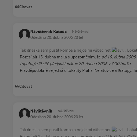
Citovat
Návštěvník Katoda
Návštěvníci
Odesláno
20. dubna 2006
20 let
Tak dneska sem pustil kompa a nejde mi vůbec net
. Lokal
Rozesílali 15. dubna maila s upozorněním, že
od 19. dubna 2006 o
topologie IP sítě předpokládáme 20. dubna 2006 v 7:00 hodin.
Pravděpodobně se jedná o lokality Praha, Neratovice a Kralupy. Tak
Citovat
Návštěvník
Návštěvníci
Odesláno
20. dubna 2006
20 let
Tak dneska sem pustil kompa a nejde mi vůbec net
. Lokal
Rozesílali 15. dubna maila s upozorněním, že
od 19. dubna 2006 o