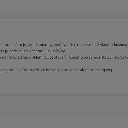
peratora tak to jsi jako 6 minut vysvetloval ze ti nejede net? Z vlastni zkuseos
 ze jsi nadaval na placenou linku? lolky
ny nemam, jedinej problem byl bootovani modemu po samoinstalaci, ale to by
blizim ale furt to jede vic nez je garantovana tak jsem spokojenej.