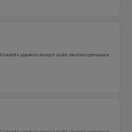
ší lokalitě k výpadkům datových služeb. Ukončení optimalizace
ší lokalitě k výpadkům datových služeb. Ukončení optimalizace