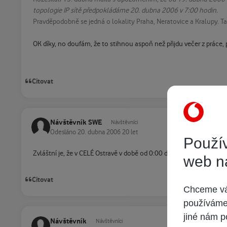
topologie IP sítě předpokládáme 20. dubna 2006 v 7:00 hodin.
Pravděpodobně se jedná o lokality Praha, Neratovice a Kralupy. Tak
OK díky, no doufám, že to stihnou aspoň než přijdu večer z práce,
Citovat
Návštěvník SWE
Návštěvníci
Odesláno
20. dubna 2006
20 let
Použív
Zvláštní je, že v CELÉ Ostravě v době od 0:00 do cca 6-7:00 neje
web n
Citovat
Chceme vám
používáme 
jiné nám p
Návštěvník
Návštěvníci