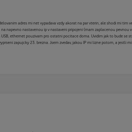
lovanim adres mi net vypadava vzdy akorat na par vterin, ale shodi mi tim ve
sem na napevno nastavenou ip v nastaveni pripojeni (mam zaplacenou pevnou ve
 USB, ethernet pouzivam pro ostatni pocitace doma. Uvidim jak to bude se sta
 vyprseni zapujcky 23. brezna. Jsem zvedav, jakou IP mi lizne potom, a jestli 