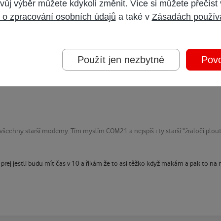
vůj výběr můžete kdykoli změnit. Více si můžete přečíst
 o zpracování osobních údajů
a také v
Zásadách použív
ly všechny starší modemy. Tím myslím COM21 a nejspíš i ty starší "žraločí plo
Použít jen nezbytné
Povo
ly všechny starší modemy. Tím myslím COM21 a nejspíš i ty starší "žraločí plo
 prej jestli budu mít čas v 10 a řikám že to asi těžko když makám a pak to n