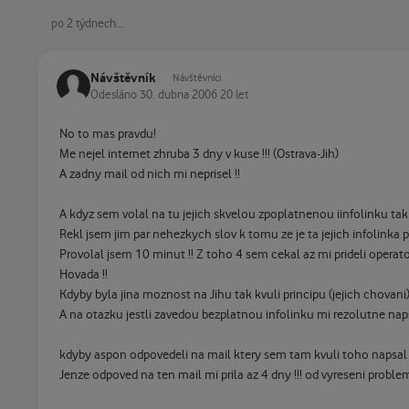
po 2 týdnech...
Návštěvník
Návštěvníci
Odesláno
30. dubna 2006
20 let
No to mas pravdu!
Me nejel internet zhruba 3 dny v kuse !!! (Ostrava-Jih)
A zadny mail od nich mi neprisel !!
A kdyz sem volal na tu jejich skvelou zpoplatnenou iinfolinku tak 
Rekl jsem jim par nehezkych slov k tomu ze je ta jejich infolinka p
Provolal jsem 10 minut !! Z toho 4 sem cekal az mi prideli operator
Hovada !!
Kdyby byla jina moznost na Jihu tak kvuli principu (jejich chovan
A na otazku jestli zavedou bezplatnou infolinku mi rezolutne naps
kdyby aspon odpovedeli na mail ktery sem tam kvuli toho napsal
Jenze odpoved na ten mail mi prila az 4 dny !!! od vyreseni proble