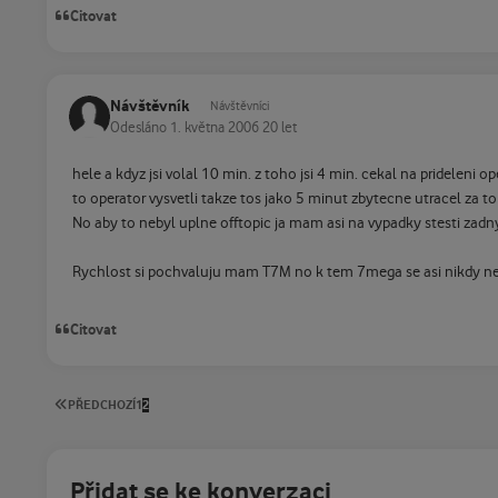
Citovat
Návštěvník
Návštěvníci
Odesláno
1. května 2006
20 let
hele a kdyz jsi volal 10 min. z toho jsi 4 min. cekal na prideleni o
to operator vysvetli takze tos jako 5 minut zbytecne utracel za to
No aby to nebyl uplne offtopic ja mam asi na vypadky stesti zad
Rychlost si pochvaluju mam T7M no k tem 7mega se asi nikdy nepri
Citovat
PRVNÍ STRÁNKA
PŘEDCHOZÍ
1
2
Přidat se ke konverzaci