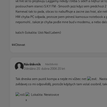
ve hre se to projevuju Laggamy nekdy i treba 5 sek!!! a nejhur se to p
posloucham stanici S.K.Y FM - Smooth jazz kdyz sem predchozi 2 
Karneval tak to pada, obcas to nabuffruje a zacne zas hrat, ale nek
HW chyba PC odpada, protoze jsem prinesl kamosuv notebook a pr
nepomohl...takze je chyba podle mne bud v modemu, a nebo dalsich
kalich (lokalita: Usti Nad Labem)
Citovat
Návštěvník
Návštěvníci
Odesláno
20. dubna 2006
20 let
Tak dneska sem pustil kompa a nejde mi vůbec net
. Nast
zvědavej co mi odpověděj, protože kdybych tam volal osobně, tak 
Lokalita: Neratovice