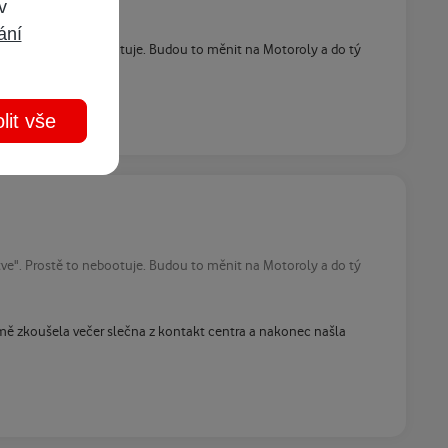
 v
ání
utve". Prostě to nebootuje. Budou to měnit na Motoroly a do tý
lit vše
utve". Prostě to nebootuje. Budou to měnit na Motoroly a do tý
a mě zkoušela večer slečna z kontakt centra a nakonec našla