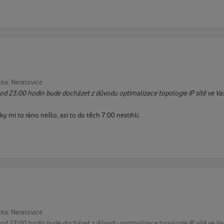
ita: Neratovice
d 23:00 hodin bude docházet z důvodu optimalizace topologie IP sítě ve Va
y mi to ráno nešlo, asi to do těch 7:00 nestihli.
ita: Neratovice
d 23:00 hodin bude docházet z důvodu optimalizace topologie IP sítě ve Va