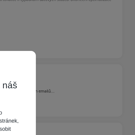
t náš
lkově 0 informačních emailů....
o
stránek,
sobit