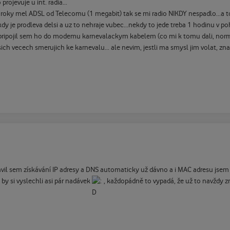
rojevuje u int. radia...
roky mel ADSL od Telecomu (1 megabit) tak se mi radio NIKDY nespadlo...a t
dy je prodleva delsi a uz to nehraje vubec...nekdy to jede treba 1 hodinu v poh
ipojil sem ho do modemu karnevalackym kabelem (co mi k tomu dali, normal
 vecech smerujich ke karnevalu... ale nevim, jestli ma smysl jim volat, znam
avil sem získávání IP adresy a DNS automaticky už dávno a i MAC adresu jsem
by si vyslechli asi pár nadávek
, každopádně to vypadá, že už to navždy z