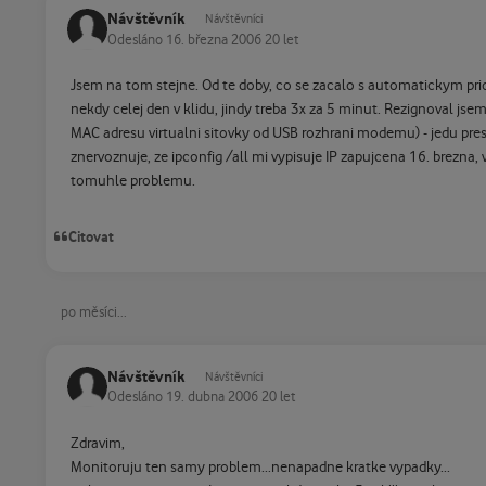
Návštěvník
Návštěvníci
Odesláno
16. března 2006
20 let
Jsem na tom stejne. Od te doby, co se zacalo s automatickym pride
nekdy celej den v klidu, jindy treba 3x za 5 minut. Rezignoval j
MAC adresu virtualni sitovky od USB rozhrani modemu) - jedu pres
znervoznuje, ze ipconfig /all mi vypisuje IP zapujcena 16. brezna,
tomuhle problemu.
Citovat
po měsíci...
Návštěvník
Návštěvníci
Odesláno
19. dubna 2006
20 let
Zdravim,
Monitoruju ten samy problem...nenapadne kratke vypadky...