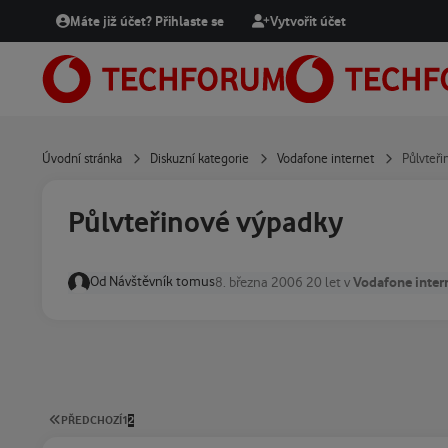
Přejít na obsah
Máte již účet? Přihlaste se
Vytvořit účet
Úvodní stránka
Diskuzní kategorie
Vodafone internet
Půlvteř
Půlvteřinové výpadky
Od
Návštěvník tomus
Vodafone inter
8. března 2006
20 let
v
PRVNÍ STRÁNKA
PŘEDCHOZÍ
1
2