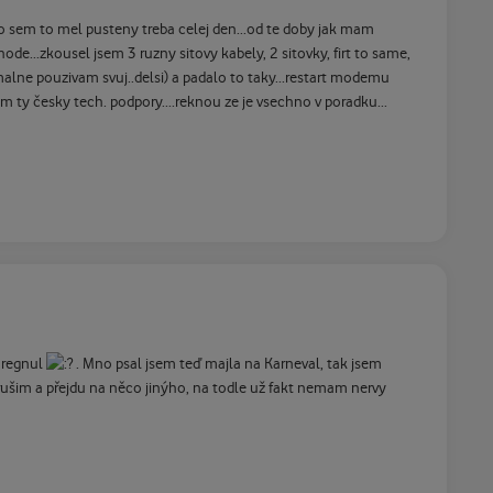
o sem to mel pusteny treba celej den...od te doby jak mam
ode...zkousel jsem 3 ruzny sitovy kabely, 2 sitovky, firt to same,
ne pouzivam svuj..delsi) a padalo to taky...restart modemu
 ty česky tech. podpory....reknou ze je vsechno v poradku...
 regnul
. Mno psal jsem teď majla na Karneval, tak jsem
rušim a přejdu na něco jinýho, na todle už fakt nemam nervy