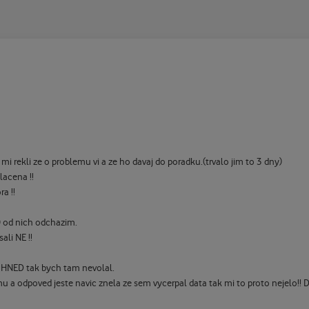
mi rekli ze o problemu vi a ze ho davaj do poradku.(trvalo jim to 3 dny)
lacena !!
a !!
i) od nich odchazim.
ali NE !!
 HNED tak bych tam nevolal.
mu a odpoved jeste navic znela ze sem vycerpal data tak mi to proto nejelo!! D