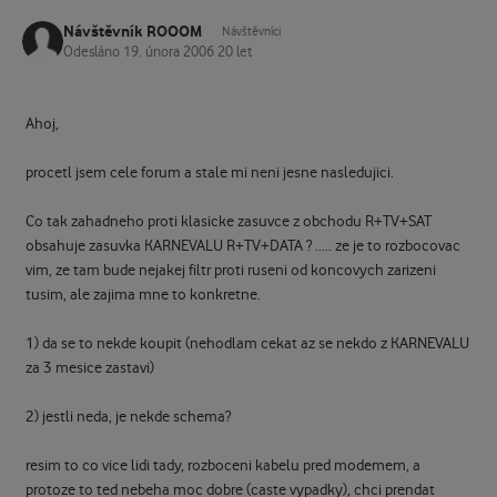
Návštěvník ROOOM
Návštěvníci
Odesláno
19. února 2006
20 let
Ahoj,
procetl jsem cele forum a stale mi neni jesne nasledujici.
Co tak zahadneho proti klasicke zasuvce z obchodu R+TV+SAT
obsahuje zasuvka KARNEVALU R+TV+DATA ? ..... ze je to rozbocovac
vim, ze tam bude nejakej filtr proti ruseni od koncovych zarizeni
tusim, ale zajima mne to konkretne.
1) da se to nekde koupit (nehodlam cekat az se nekdo z KARNEVALU
za 3 mesice zastavi)
2) jestli neda, je nekde schema?
resim to co vice lidi tady, rozboceni kabelu pred modemem, a
protoze to ted nebeha moc dobre (caste vypadky), chci prendat