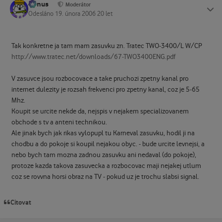
tomus
Status
Moderátor
Odesláno
19. února 2006
20 let
Tak konkretne ja tam mam zasuvku zn. Tratec TWO-3400/L W/CP
http://www.tratec.net/downloads/67-TWO3400ENG.pdf
V zasuvce jsou rozbocovace a take pruchozi zpetny kanal pro
internet dulezity je rozsah frekvenci pro zpetny kanal, coz je 5-65
Mhz.
Koupit se urcite nekde da, nejspis v nejakem specializovanem
obchode s tv a anteni technikou.
Ale jinak bych jak rikas vylopupl tu Karneval zasuvku, hodil ji na
chodbu a do pokoje si koupil nejakou obyc. - bude urcite levnejsi, a
nebo bych tam mozna zadnou zasuvku ani nedaval (do pokoje),
protoze kazda takova zasuvecka a rozbocovac maji nejakej utlum
coz se rovvna horsi obraz na TV - pokud uz je trochu slabsi signal.
Citovat