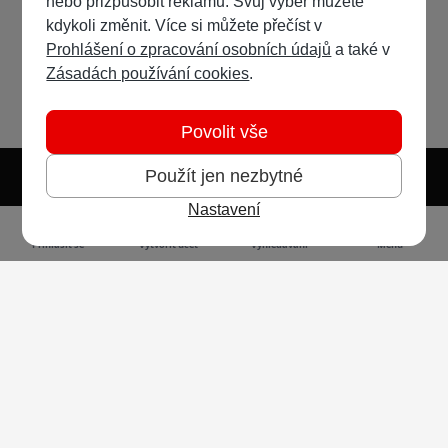
nebo přizpůsobit reklamu. Svůj výběr můžete
kdykoli změnit. Více si můžete přečíst v
Prohlášení o zpracování osobních údajů
a také v
Zásadách používání cookies
.
Povolit vše
Použít jen nezbytné
Nastavení
Světlý režim
Tmavý režim
Předvolba systému
Jazyk
RSS
Přihlásit se
Vytvořit účet
Vyhledávání
Menu
Ochrana osobních údajů
Cookies
Vodafone Czech Republic a.s.,
nám. Junkových 2808/2, 155 00 - Praha 5,
IČO 25788001, sp. zn. B 6064 vedená u Městského
soudu v Praze
Powered by
Invision Community