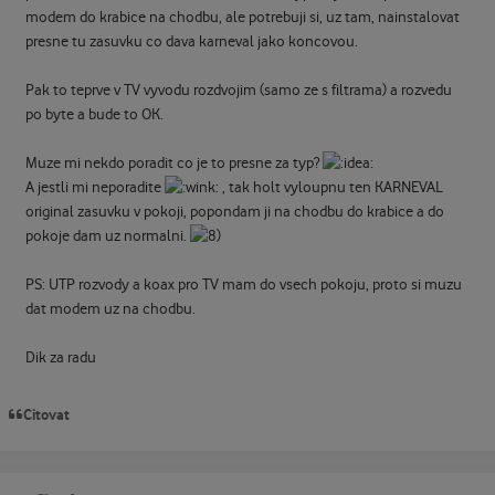
modem do krabice na chodbu, ale potrebuji si, uz tam, nainstalovat
presne tu zasuvku co dava karneval jako koncovou.
Pak to teprve v TV vyvodu rozdvojim (samo ze s filtrama) a rozvedu
po byte a bude to OK.
Muze mi nekdo poradit co je to presne za typ?
A jestli mi neporadite
, tak holt vyloupnu ten KARNEVAL
original zasuvku v pokoji, popondam ji na chodbu do krabice a do
pokoje dam uz normalni.
PS: UTP rozvody a koax pro TV mam do vsech pokoju, proto si muzu
dat modem uz na chodbu.
Dik za radu
Citovat