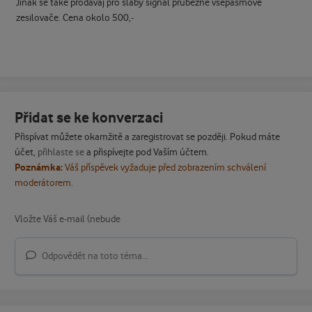
Jinak se také prodávaj pro slabý signál průběžné všepásmové
zesilovače. Cena okolo 500,-
Přidat se ke konverzaci
Přispívat můžete okamžitě a zaregistrovat se později. Pokud máte
účet,
přihlaste se
a přispívejte pod Vaším účtem.
Poznámka:
Váš příspěvek vyžaduje před zobrazením schválení
moderátorem.
Odpovědět na toto téma...