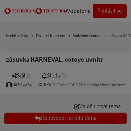
Přejít na obsah
Vodafone Techforum
Přihlásit se
Úvodní stránka
Diskuzní kategorie
Vodafone internet
zásuvka KARN
zásuvka KARNEVAL, cotoye uvnitr
Sdílet
Sledující
Od
Návštěvník ROOOM
Vodafone internet
19. února 2006
20 let
v
Založit nové téma
Odpovědět na toto téma