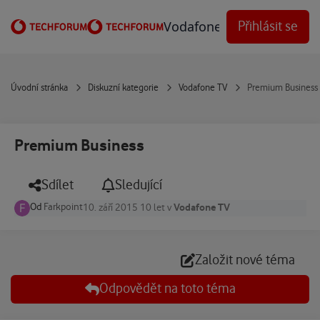
Přejít na obsah
Vodafone Techforum
Přihlásit se
Úvodní stránka
Diskuzní kategorie
Vodafone TV
Premium Business
Premium Business
Sdílet
Sledující
Od
Farkpoint
Vodafone TV
10. září 2015
10 let
v
Založit nové téma
Odpovědět na toto téma