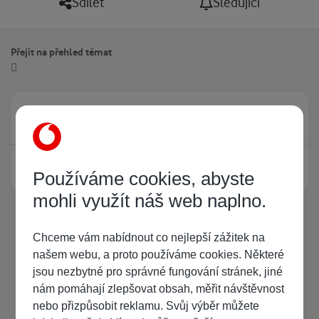
Sdílet
Sledující
Přejít na přehled témat
Právě prohlíží tuto stránku
0
Žádný registrovaný uživatel si neprohlíží tuto stránku
Používáme cookies, abyste
mohli využít náš web naplno.
Chceme vám nabídnout co nejlepší zážitek na
našem webu, a proto používáme cookies. Některé
jsou nezbytné pro správné fungování stránek, jiné
nám pomáhají zlepšovat obsah, měřit návštěvnost
nebo přizpůsobit reklamu. Svůj výběr můžete