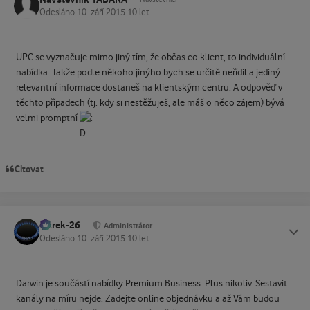
Odesláno
10. září 2015
10 let
UPC se vyznačuje mimo jiný tím, že občas co klient, to individuální
nabídka. Takže podle někoho jinýho bych se určitě neřídil a jediný
relevantní informace dostaneš na klientským centru. A odpověď v
těchto případech (tj. kdy si nestěžuješ, ale máš o něco zájem) bývá
velmi promptní
Citovat
Marek-26
Status
Administrátor
Odesláno
10. září 2015
10 let
Darwin je součástí nabídky Premium Business. Plus nikoliv. Sestavit
kanály na míru nejde. Zadejte online objednávku a až Vám budou