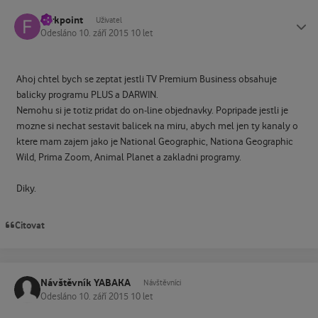
Farkpoint
Status
Uživatel
Odesláno
10. září 2015
10 let
Ahoj chtel bych se zeptat jestli TV Premium Business obsahuje
balicky programu PLUS a DARWIN.
Nemohu si je totiz pridat do on-line objednavky. Popripade jestli je
mozne si nechat sestavit balicek na miru, abych mel jen ty kanaly o
ktere mam zajem jako je National Geographic, Nationa Geographic
Wild, Prima Zoom, Animal Planet a zakladni programy.
Diky.
Citovat
Návštěvník YABAKA
Návštěvníci
Odesláno
10. září 2015
10 let