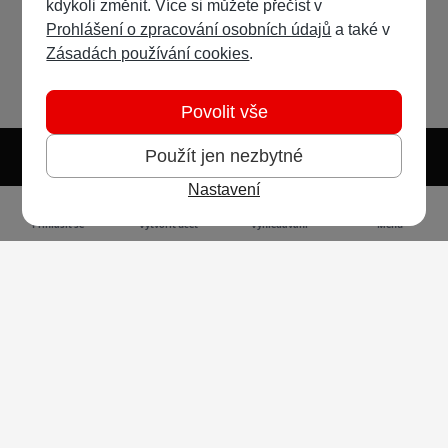
kdykoli změnit. Více si můžete přečíst v
Prohlášení o zpracování osobních údajů
a také v
Zásadách používání cookies
.
Povolit vše
Použít jen nezbytné
Nastavení
Světlý režim
Tmavý režim
Předvolba systému
Jazyk
RSS
Přihlásit se
Vytvořit účet
Vyhledávání
Menu
Ochrana osobních údajů
Cookies
Vodafone Czech Republic a.s.,
nám. Junkových 2808/2, 155 00 - Praha 5,
IČO 25788001, sp. zn. B 6064 vedená u Městského
soudu v Praze
Powered by
Invision Community