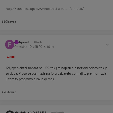
http://business.upc.cz/zivnostnici-a-po ... -formular/
Citovat
Farkpoint
Status
Uživatel
Odesláno
10. září 2015
10 let
AUTOR
Kdybych chtel napsat na UPC tak jim napisu ale nez oni odpovi tak je
to doba. Proto se ptam zde na foru uzivatelu co maji tv premium zda-
li tam ty programy a balicky maji.
Citovat
Návštěvník YABAKA
Návštěvníci