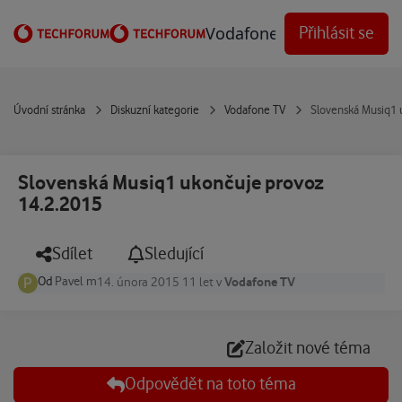
Přejít na obsah
Vodafone Techforum
Přihlásit se
Úvodní stránka
Diskuzní kategorie
Vodafone TV
Slovenská Musiq1 
Slovenská Musiq1 ukončuje provoz
14.2.2015
Sdílet
Sledující
Od
Pavel m
Vodafone TV
14. února 2015
11 let
v
Založit nové téma
Odpovědět na toto téma