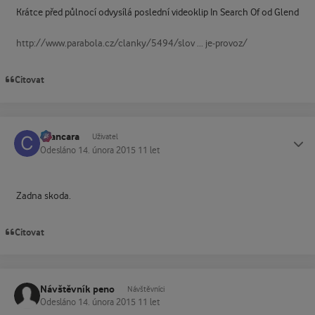
Krátce před půlnocí odvysílá poslední videoklip In Search Of od Glend
http://www.parabola.cz/clanky/5494/slov ... je-provoz/
Citovat
cvancara
Status
Uživatel
Odesláno
14. února 2015
11 let
Zadna skoda.
Citovat
Návštěvník peno
Návštěvníci
Odesláno
14. února 2015
11 let