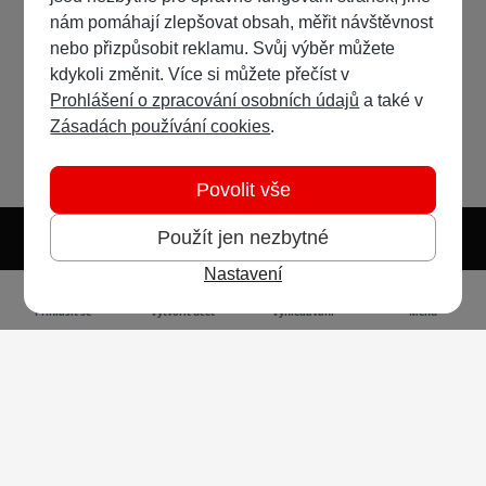
nám pomáhají zlepšovat obsah, měřit návštěvnost
nebo přizpůsobit reklamu. Svůj výběr můžete
kdykoli změnit. Více si můžete přečíst v
Prohlášení o zpracování osobních údajů
a také v
Zásadách používání cookies
.
Povolit vše
Použít jen nezbytné
Nastavení
Světlý režim
Tmavý režim
Předvolba systému
Jazyk
RSS
Přihlásit se
Vytvořit účet
Vyhledávání
Menu
Ochrana osobních údajů
Cookies
Vodafone Czech Republic a.s.,
nám. Junkových 2808/2, 155 00 - Praha 5,
IČO 25788001, sp. zn. B 6064 vedená u Městského
soudu v Praze