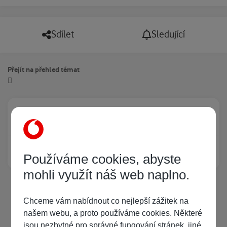
Sdílet
Sledující
Přejít na přehled témat
Právě prohlíží tuto stránku
0
Žádný registrovaný uživatel si neprohlíží tuto stránku
Používáme cookies, abyste
mohli využít náš web naplno.
Chceme vám nabídnout co nejlepší zážitek na
našem webu, a proto používáme cookies. Některé
jsou nezbytné pro správné fungování stránek, jiné