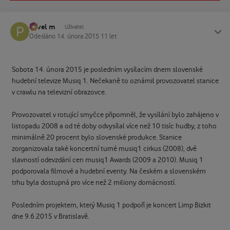
Pavel m
Status
Uživatel
Odesláno
14. února 2015
11 let
Sobota 14. února 2015 je posledním vysílacím dnem slovenské
hudební televize Musiq 1. Nečekaně to oznámil provozovatel stanice
v crawlu na televizní obrazovce.
Provozovatel v rotující smyčce připomněl, že vysílání bylo zahájeno v
listopadu 2008 a od té doby odvysílal více než 10 tisíc hudby, z toho
minimálně 20 procent bylo slovenské produkce. Stanice
zorganizovala také koncertní turné musiq1 cirkus (2008), dvě
slavností odevzdání cen musiq1 Awards (2009 a 2010). Musiq 1
podporovala filmové a hudební eventy. Na českém a slovenském
trhu byla dostupná pro více než 2 miliony domácností.
Posledním projektem, který Musiq 1 podpoří je koncert Limp Bizkit
dne 9.6.2015 v Bratislavě.