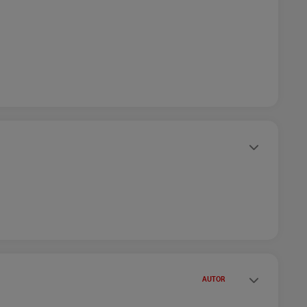
Statusy autora
Statusy autora
AUTOR