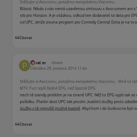
Stěžujte si Axocomu, potažmo evropskému Viacomu...
Blbost. Nikdo z nás nemá uzavřenou smlouvu s Axocomem ani s V
stb pro Horizon. A je otázkou, odkud ten dodavatel ta data pro EP
od UPC. Jenže zrovna program pro Comedy Central Extra je na tv.sm
Citovat
Pavel m
Uživatel
Odesláno
28. prosince 2014
11 let
Stěžujte si Axocomu, potažmo evropskému Viacomu... Mně to taky ne
MTV. Furt lepší žádné EPG, než špatné EPG.
nech té srandy problém je na straně UPC .Něž to EPG vypli tak se
pořádku .Platím dost UPC tak prosím ,kvalitní služby proto zdraže
služby v té nejvyšší možné kvalitě
. Abychom i do budoucna byli sc
Citovat