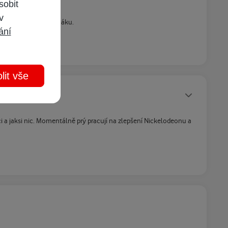
sobit
 v
atel je zřejmě má na háku.
ání
lit vše
Statusy autora
ci a jaksi nic. Momentálně prý pracují na zlepšení Nickelodeonu a