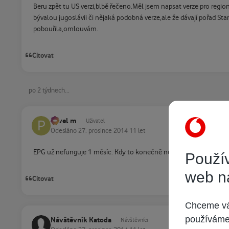
Beru zpět tu US verzi,blbě řečeno.Měl jsem napsat verze pro regio
bývalou jugoslávii či nějaká podobná verze,ale že dávají pořad St
pobouřila,omlouvám.
Citovat
po 2 týdnech...
Pavel m
Uživatel
Odesláno
27. prosince 2014
11 let
EPG už nefunguje 1 měsíc. Kdy to konečně někdo opraví asi nikdy
Použív
web n
Citovat
Chceme vám
používáme 
Návštěvník Katoda
Návštěvníci