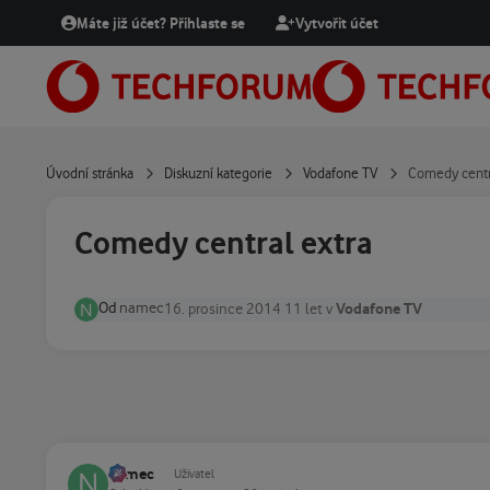
Přejít na obsah
Máte již účet? Přihlaste se
Vytvořit účet
Úvodní stránka
Diskuzní kategorie
Vodafone TV
Comedy centra
Comedy central extra
Od
namec
Vodafone TV
16. prosince 2014
11 let
v
namec
Uživatel