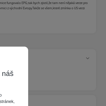
nice fungovalo EPG,tak bych zjistil,že tam není nějaká verze pro
omici z východní Evropy.Takže se všem,které zmínka o US verzi
Statusy autora
t náš
o
stránek,