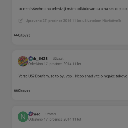
to není všechno na televizi jí mám odkódovanou a na set top bo
Upraveno
27. prosince 2014
11 let
uživatelem Návštěvník
Citovat
Jack_6428
Uživatel
Odesláno
17. prosince 2014
11 let
Verze US? Doufam, ze to byl vtip... Nebo snad vite o nejake takove s
Citovat
namec
Uživatel
Odesláno
17. prosince 2014
11 let