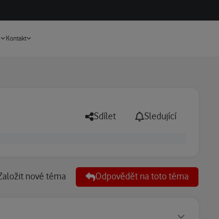
Vyhledávání
e
Kontakt
Sdílet
Sledující
Založit nové téma
Odpovědět na toto téma
Statusy autora