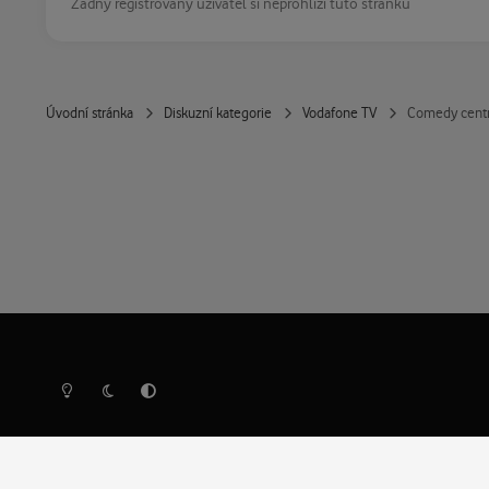
Žádný registrovaný uživatel si neprohlíží tuto stránku
Úvodní stránka
Diskuzní kategorie
Vodafone TV
Comedy centra
Světlý režim
Tmavý režim
Předvolba systému
Ochrana osobních údajů
Cookies