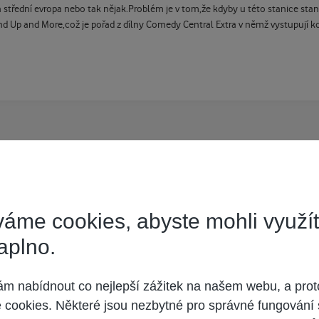
n střední evropa nebo tak nějak.Problém je v tom,že kdyby u této stanice stan
and Up and More,což je pořad z dílny Comedy Central Extra v němž vystupují k
 co ,nějaký zajímaví problém?
áme cookies, abyste mohli využí
aplno.
 nabídnout co nejlepší zážitek na našem webu, a prot
cookies. Některé jsou nezbytné pro správné fungování 