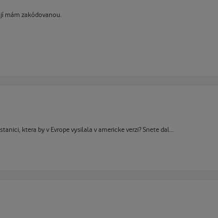
x jí mám zakódovanou.
tanici, ktera by v Evrope vysilala v americke verzi? Snete dal...