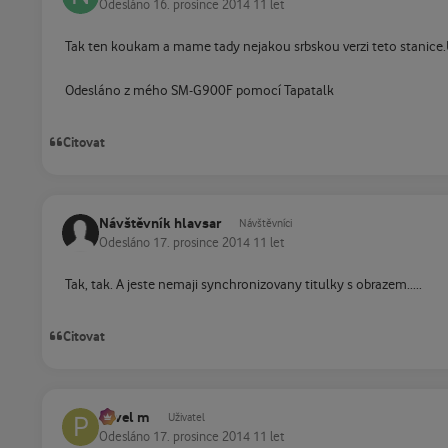
Odesláno
16. prosince 2014
11 let
Tak ten koukam a mame tady nejakou srbskou verzi teto stanice.U
Odesláno z mého SM-G900F pomocí Tapatalk
Citovat
Návštěvník hlavsar
Návštěvníci
Odesláno
17. prosince 2014
11 let
Tak, tak. A jeste nemaji synchronizovany titulky s obrazem.....
Citovat
Pavel m
Uživatel
Odesláno
17. prosince 2014
11 let