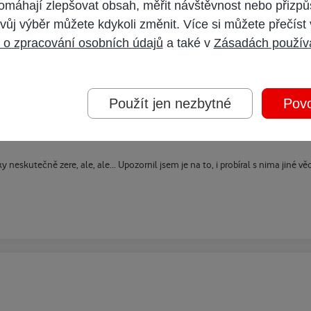
omáhají zlepšovat obsah, měřit návštěvnost nebo přizpů
vůj výběr můžete kdykoli změnit. Více si můžete přečíst
prý máme být trpěliví, že tlačí na dodavatele, aby to bylo opraveno. Ale dodav
 o zpracování osobních údajů
a také v
Zásadách použív
Použít jen nezbytné
Povo
skutečně zere, ale, ale... Upozornil jsem je na to, i probíral s nima jiné vě