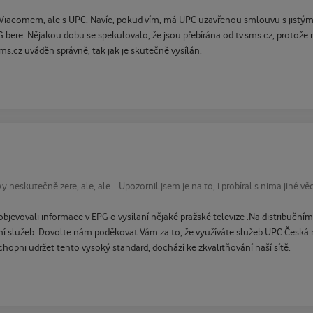
iacomem, ale s UPC. Navíc, pokud vím, má UPC uzavřenou smlouvu s jistým
G bere. Nějakou dobu se spekulovalo, že jsou přebírána od tv.sms.cz, protože 
s.cz uváděn správně, tak jak je skutečně vysílán.
skutečně zere, ale, ale... Upozornil jsem je na to, i probíral s nima jiné vě
 objevovali informace v EPG o vysílaní nějaké pražské televize .Na distribu
ní služeb. Dovolte nám poděkovat Vám za to, že využíváte služeb UPC Česká re
hopni udržet tento vysoký standard, dochází ke zkvalitňování naší sítě.