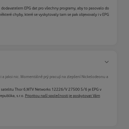
 dodavatelem EPG dat pro všechny programy, aby to pasovalo do
některé chyby, které se vyskytovaly tam se pak objevovaly i v EPG
Statusy autora
ci a jaksi nic. Momentálně prý pracují na zlepšení Nickelodeonu a
čním satelitu Thor 6,MTV Networks 12226/V 27500 5/6 je EPG v
publika, s.r.o.
Prioritou naší společnosti je poskytovat Vám