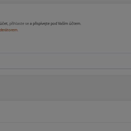
 účet,
přihlaste se
a přispívejte pod Vaším účtem.
oderátorem.