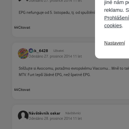
Odesláno
27. prosince 2014
11 let
jiné nám p
reklamu. S
EPG nefunguje od 5. listopadu, tj. od spuštění CCE v síti UPC. Že 
Prohlášení
cookies
.
Citovat
Nastavení
Jack_6428
Uživatel
Odesláno
27. prosince 2014
11 let
Stěžujte si Axocomu, potažmo evropskému Viacomu... Mně to taky ne
MTV. Furt lepší žádné EPG, než špatné EPG.
Citovat
Návštěvník oskar
Návštěvníci
Odesláno
28. prosince 2014
11 let