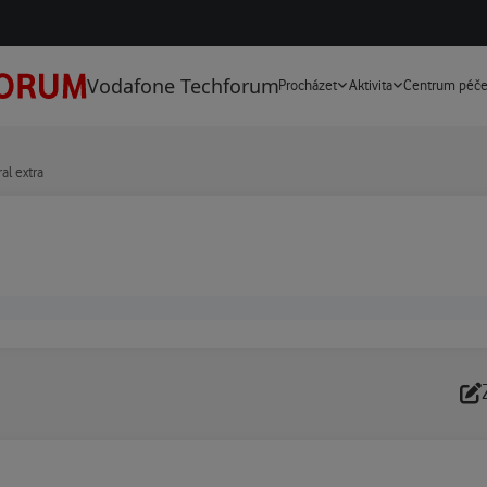
Vodafone Techforum
Procházet
Aktivita
Centrum péč
l extra