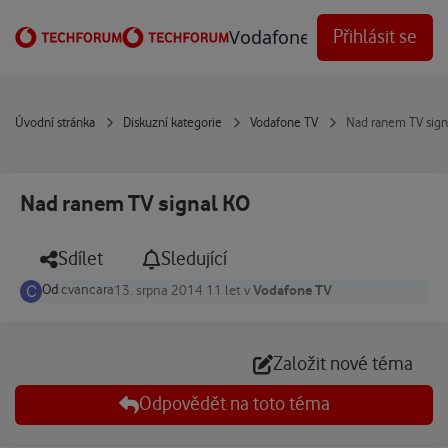
Přejít na obsah
Vodafone Techforum
Přihlásit se
Úvodní stránka
Diskuzní kategorie
Vodafone TV
Nad ranem TV sign
Nad ranem TV signal KO
Sdílet
Sledující
Od
cvancara
Vodafone TV
13. srpna 2014
11 let
v
Založit nové téma
Odpovědět na toto téma