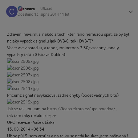
cvancara
Status
Uživatel
Odesláno
13. srpna 2014
11 let
Zdravim, nevsiml si nekdo z tech, kteri rano nemuzou spat, ze by byl
nejaky vypadek signalu (jak DVB-C, tak i DVB-T)?
Vecer vse v poradku, a rano (konkretne v 3:30) vsechny kanaly
vypadaly takto (Ostrava-Dubina):
Pricemz signal nevykazoval zadne chyby (pocet vadnych bitu):
Jak se tak koukam na
https://fcapp.eltoro.cz/upc-poradna/
,
tak tam taky nekdo pise, ze:
UPC Televize - Vaše otázka
13. 08. 2014 - 06:34
Už od půl 5 jsem vzhůru a na telku se nedá koukat ,jsem naštvaná !