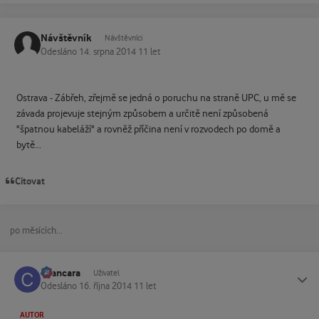
Návštěvník
Návštěvníci
Odesláno
14. srpna 2014
11 let
Ostrava - Zábřeh, zřejmě se jedná o poruchu na straně UPC, u mě se
závada projevuje stejným způsobem a určitě není způsobená
"špatnou kabeláží" a rovněž příčina není v rozvodech po domě a
bytě...
Citovat
po měsících...
cvancara
Status
Uživatel
Odesláno
16. října 2014
11 let
AUTOR