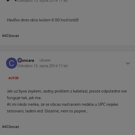
Odesláno
13. srpna 2014
11 let
Havířov dnes ráno kolem 6 00 hod totéž!
Citovat
cvancara
Status
Uživatel
Odesláno
13. srpna 2014
11 let
AUTOR
Jak uz byva zvykem, zadny problem s kabelazi, proste odpoledne vse
funguje tak, jak ma.
At mi nikdo nerika, ze se obcas nad ranem nedela u UPC nejake
testovani, ladeni atd. Ostatne, neni to poprve...
Citovat