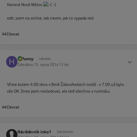
Karviná Nové Město
:-(
edit: jsem na sichte, tak nevim, jak to vypada ted.
Citovat
hpfunny
Status
Uživatel
Odesláno
13. srpna 2014
11 let
Včera kolem 4.00 ráno v Brně Žabovřeskách totéž - v 7.00 už bylo
vše OK. Dnes jsem nesledoval, ale teď všechno v normálu.
Citovat
Návštěvník inko1
Návštěvníci