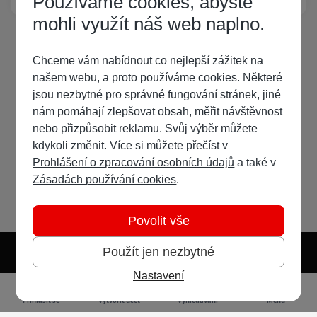
Používáme cookies, abyste
mohli využít náš web naplno.
Chceme vám nabídnout co nejlepší zážitek na
našem webu, a proto používáme cookies. Některé
jsou nezbytné pro správné fungování stránek, jiné
nám pomáhají zlepšovat obsah, měřit návštěvnost
nebo přizpůsobit reklamu. Svůj výběr můžete
kdykoli změnit. Více si můžete přečíst v
Prohlášení o zpracování osobních údajů
a také v
Zásadách používání cookies
.
Povolit vše
Použít jen nezbytné
Nastavení
Světlý režim
Tmavý režim
Předvolba systému
Jazyk
RSS
Přihlásit se
Vytvořit účet
Vyhledávání
Menu