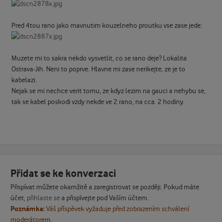
Pred 4tou rano jako mavnutim kouzelneho proutku vse zase jede:
Muzete mi to sakra nekdo vysvetlit, co se rano deje? Lokalita
Ostrava-Jih. Neni to poprve. Hlavne mi zase nerikejte, ze je to
kabelazi.
Nejak se mi nechce verit tomu, ze kdyz lezim na gauci a nehybu se,
tak se kabel poskodi vzdy nekde ve 2 rano, na cca. 2 hodiny.
Přidat se ke konverzaci
Přispívat můžete okamžitě a zaregistrovat se později. Pokud máte
účet,
přihlaste se
a přispívejte pod Vaším účtem.
Poznámka:
Váš příspěvek vyžaduje před zobrazením schválení
moderátorem.