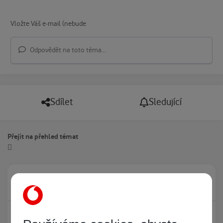
Odpovědět na toto téma...
Sdílet
Sledující
Přejít na přehled témat
Právě prohlíží tuto stránku
0
Žádný registrovaný uživatel si neprohlíží tuto stránku