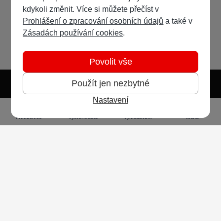
kdykoli změnit. Více si můžete přečíst v
Prohlášení o zpracování osobních údajů
a také v
Zásadách používání cookies
.
Povolit vše
Použít jen nezbytné
Nastavení
Světlý režim
Tmavý režim
Předvolba systému
Jazyk
RSS
Přihlásit se
Vytvořit účet
Vyhledávání
Menu
Ochrana osobních údajů
Cookies
Vodafone Czech Republic a.s.,
nám. Junkových 2808/2, 155 00 - Praha 5,
IČO 25788001, sp. zn. B 6064 vedená u Městského
soudu v Praze
Powered by
Invision Community