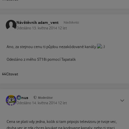
Návštěvník adam_vent
Návštěvníci
Odesláno
13. května 2014
12 let
Ano, za stejnou cenu ti půjdou nezakódované kanály
Odesláno z mého ST18i pomocí Tapatalk
Citovat
tomus
Status
Moderátor
Odesláno
14. května 2014
12 let
Cena se plati vdy jedna, kolik si tam pripojis televizoru je tvoje vec,
druha vec je zda chces koukat na kodovane kanaly, nebo ti staci