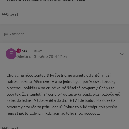
Citovat
po 3 týdnech...
flacek
Status
Uživatel
Odesláno
13. května 2014
12 let
Chci se na něco zeptat. Díky špatnému signálu od antény řeším
náhradní cestu. Mám dvě TV a na jednu bych potřeboval klasicky
placenou nabídku a na druhé volně šiřitelné programy. Chápu to
tedy tak, že si zaplatím "jednu tv" od zásuvky půjde přes rozbočovač
kabel do jedné TV (placené) a do druhé TV kde budou klasické CZ
programy a to vše za jednu cenu? Pokud to blbě chápu tak prosím
napsat jak to tedy je, nikde jsem se toho moc nedočetl.
Citovat