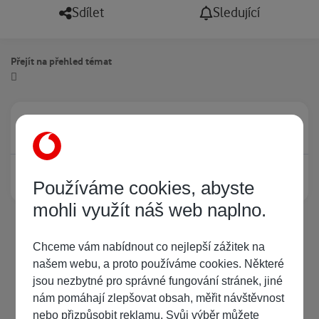
Sdílet
Sledující
Přejít na přehled témat
Právě prohlíží tuto stránku
0
Žádný registrovaný uživatel si neprohlíží tuto stránku
Používáme cookies, abyste
mohli využít náš web naplno.
Chceme vám nabídnout co nejlepší zážitek na
našem webu, a proto používáme cookies. Některé
jsou nezbytné pro správné fungování stránek, jiné
nám pomáhají zlepšovat obsah, měřit návštěvnost
nebo přizpůsobit reklamu. Svůj výběr můžete