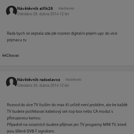
Návštěvník alfik26
Návštěvníci
Odesláno
26. dubna 2014
12 let
Rada bych se zeptala zda jde rozvest digitalni prijem upc do vice
prijmacu tv.
Citovat
Návštěvník radoslavcz
Návštěvníci
Odesláno
26. dubna 2014
12 let
Rozvod do více TV (tuším do max.4) určitě není problém, ale ke každé
TV budete potřebovat kabelový set-top-box nebo CA modul s
přístupovou kartou.
Případně na ostatních budete příjímat jen TV programy MINI TV, které
jsou šířené DVB-T signálem.