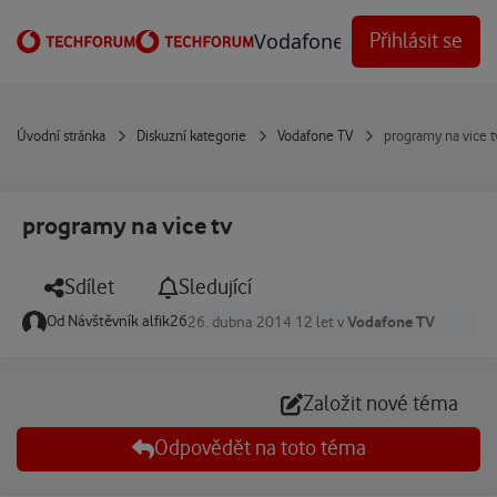
Přejít na obsah
Vodafone Techforum
Přihlásit se
Úvodní stránka
Diskuzní kategorie
Vodafone TV
programy na vice t
programy na vice tv
Sdílet
Sledující
Od
Návštěvník alfik26
Vodafone TV
26. dubna 2014
12 let
v
Založit nové téma
Odpovědět na toto téma