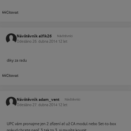
Citovat
Návštěvník alfik26
Návštěvníci
Odesláno
26. dubna 2014
12 let
diky za radu
Citovat
Návštěvník adam_vent
Návštěvníci
Odesláno
27. dubna 2014
12 let
UPC vám pronajme jen 2 zřízení ať už CA modul nebo Set-to-box
pokud chcete např. 3 tak to 3. si musíte koupit