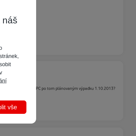
t náš
u se nekoná.
o
stránek,
sobit
 v
ání
může se něco dít v síti UPC po tom plánovaným výpadku 1.10.2013?
lit vše