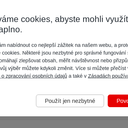
áme cookies, abyste mohli využí
problémů rozjelo, ale je otázkou na jak dlouho. Zítra by měli vyměnit modem.
aplno.
blém našli byla "zarušená frekvence na hlavní stanici", takže výměna modem
 nabídnout co nejlepší zážitek na našem webu, a prot
cookies. Některé jsou nezbytné pro správné fungování 
omáhají zlepšovat obsah, měřit návštěvnost nebo přizpů
vůj výběr můžete kdykoli změnit. Více si můžete přečíst
 o zpracování osobních údajů
a také v
Zásadách použív
ní výpadky na 4-6 sec., ping lokálně OK, do Internetu však 100% ztráta. Ne
co EPC3212.
Použít jen nezbytné
Povo