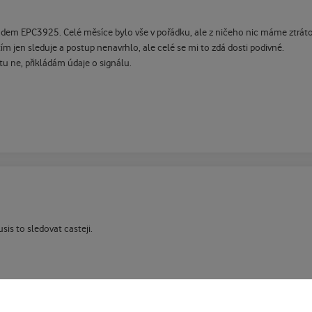
odem EPC3925. Celé měsíce bylo vše v pořádku, ale z ničeho nic máme ztrátovo
ím jen sleduje a postup nenavrhlo, ale celé se mi to zdá dosti podivné.
u ne, přikládám údaje o signálu.
is to sledovat casteji.