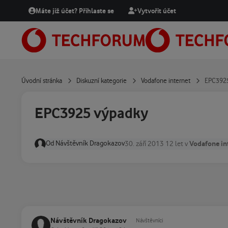
Přejít na obsah
Máte již účet? Přihlaste se
Vytvořit účet
Úvodní stránka
Diskuzní kategorie
Vodafone internet
EPC3925
EPC3925 výpadky
Od
Návštěvník Dragokazov
Vodafone in
30. září 2013
12 let
v
Návštěvník Dragokazov
Návštěvníci