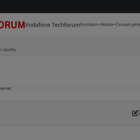
Vodafone Techforum
Procházet
Aktivita
Centrum péč
 výpadky
ternet