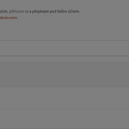
 účet,
přihlaste se
a přispívejte pod Vaším účtem.
oderátorem.