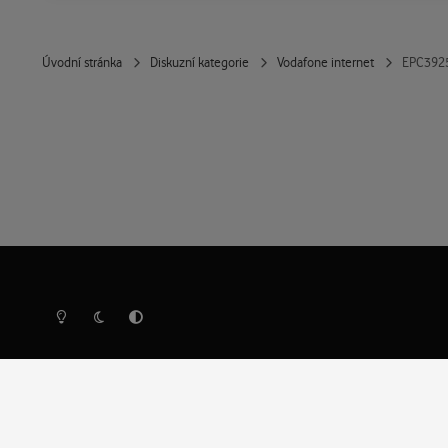
Úvodní stránka
Diskuzní kategorie
Vodafone internet
EPC3925
Světlý režim
Tmavý režim
Předvolba systému
Ochrana osobních údajů
Cookies
Vodafone Czech Republic a.s.,