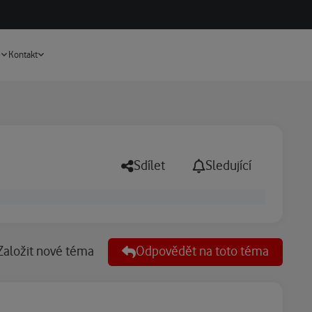
Vyhledávání
e
Kontakt
Sdílet
Sledující
Založit nové téma
Odpovědět na toto téma