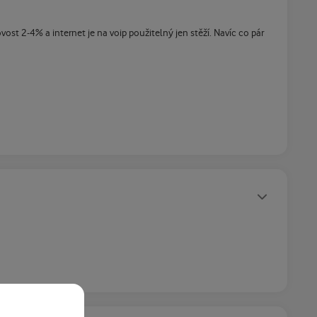
st 2-4% a internet je na voip použitelný jen stěží. Navíc co pár
Statusy autora