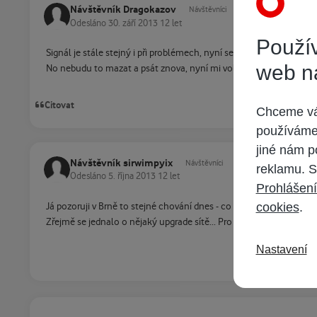
Návštěvník Dragokazov
Návštěvníci
Odesláno
30. září 2013
12 let
Použív
Signál je stále stejný i při problémech, nyní se to po skoro 24h 
web n
No nebudu to mazat a psát znova, nyní mi volalo UPC, že prý pro
Citovat
Chceme vám
používáme 
jiné nám p
Návštěvník sirwimpyix
Návštěvníci
reklamu. S
Odesláno
5. října 2013
12 let
Prohlášení
cookies
.
Já pozoruji v Brně to stejné chování dnes - co pár minut komplet
Zřejmě se jednalo o nějaký upgrade sítě... Pro doplnění mám Cis
Nastavení