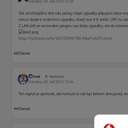
Odesláno
30. září 2013
12 let
Tak od včerejšího dne nás začaly trápit výpadky připojení srkze m
minut dojde k totálnímu výpadku, který trvá 4-6 vteřin. UPC to zat
Z LAN sítě se na modem pingnu i po dobu výpadku, ale do internet
http://rychlost.cz/rh/20133890780-6faa1c627c.html
Citovat
tomus
Moderátor
Odesláno
30. září 2013
12 let
Ten signal je vpohode, ale nemusi to tak byt behem dne porad, mus
Citovat