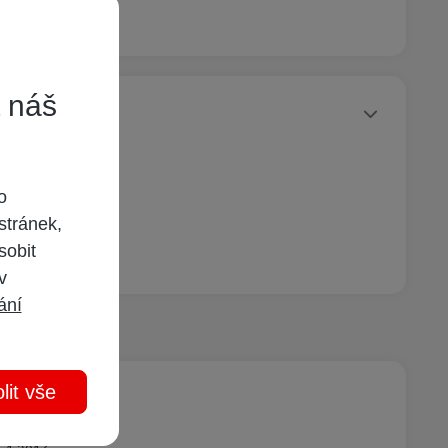
t náš
Statusy autora
o
stránek,
sobit
 v
ání
lit vše