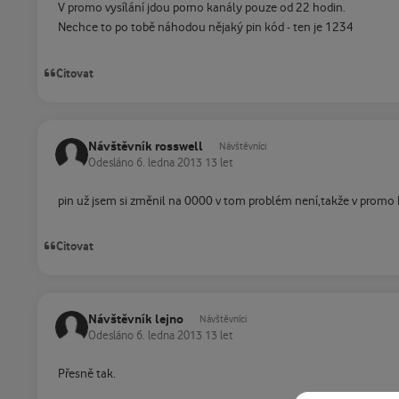
V promo vysílání jdou porno kanály pouze od 22 hodin.
Nechce to po tobě náhodou nějaký pin kód - ten je 1234
Citovat
Návštěvník rosswell
Návštěvníci
Odesláno
6. ledna 2013
13 let
pin už jsem si změnil na 0000 v tom problém není,takže v promo 
Citovat
Návštěvník lejno
Návštěvníci
Odesláno
6. ledna 2013
13 let
Přesně tak.