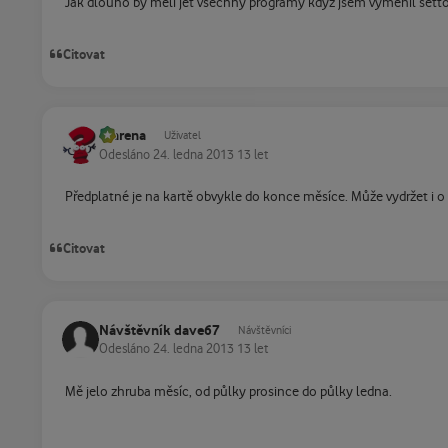
Jak dlouho by měli jet všechny programy když jsem vyměnil setto
Citovat
marena
Uživatel
Odesláno
24. ledna 2013
13 let
Předplatné je na kartě obvykle do konce měsíce. Může vydržet i o 
Citovat
Návštěvník dave67
Návštěvníci
Odesláno
24. ledna 2013
13 let
Mě jelo zhruba měsíc, od půlky prosince do půlky ledna.