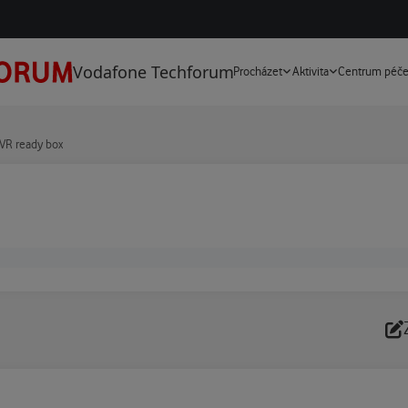
Vodafone Techforum
Procházet
Aktivita
Centrum péč
VR ready box