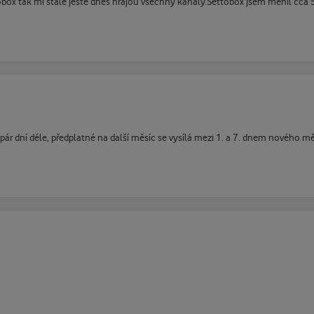
box tak mi stále ještě dnes hrajou všechny kanály.Settobox jsem měnil cca 
pár dní déle, předplatné na další měsíc se vysílá mezi 1. a 7. dnem nového mě