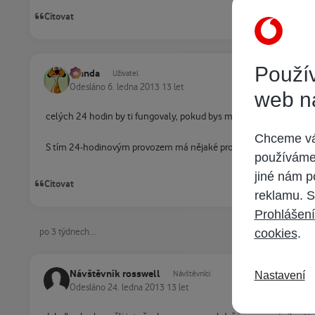
Citovat
Použív
Standa
Uživatel
Odesláno
6. ledna 2013
13 let
web n
celých 24 hodin by ti fungovaly, pokud bys měl balíček Hustler.
Chceme vám
S tím 24-hodinovým provozem má nějaké problémy RRTV. UPC ho n
používáme 
jiné nám p
Citovat
reklamu. S
Prohlášení
cookies
.
po 3 týdnech...
Návštěvník rosswell
Nastavení
Návštěvníci
Odesláno
24. ledna 2013
13 let