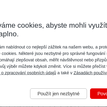
áme cookies, abyste mohli využí
aplno.
 nabídnout co nejlepší zážitek na našem webu, a prot
a rozdíl od Karnevalu zavedla teprve "nedávno"
cookies. Některé jsou nezbytné pro správné fungování 
omáhají zlepšovat obsah, měřit návštěvnost nebo přizpů
vůj výběr můžete kdykoli změnit. Více si můžete přečíst
 o zpracování osobních údajů
a také v
Zásadách použív
Použít jen nezbytné
Povo