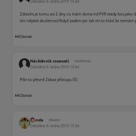
Odesláno
6. ledna 2013
13 let
Zdravím,je tomu asi 2 dny co mám doma hd PVR ready box,jako dá
tím nějaké zkušenosti?když zadám pin tak mi to hlásí že nemám př
Citovat
Návštěvník rosswell
Návštěvníci
Odesláno
6. ledna 2013
13 let
Píše to přesně Zákaz přístupu (5)
Citovat
Standa
Uživatel
Odesláno
6. ledna 2013
13 let