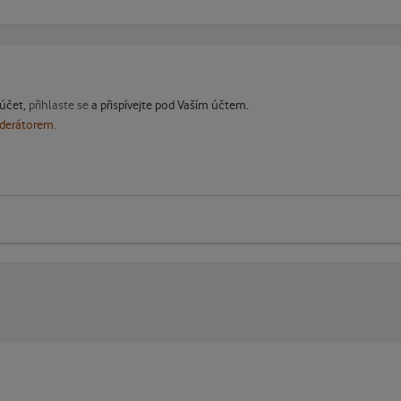
 účet,
přihlaste se
a přispívejte pod Vaším účtem.
oderátorem.