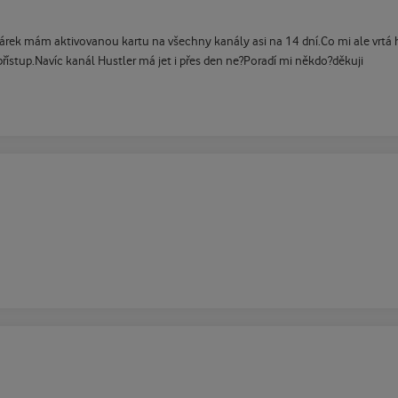
rek mám aktivovanou kartu na všechny kanály asi na 14 dní.Co mi ale vrtá 
ístup.Navíc kanál Hustler má jet i přes den ne?Poradí mi někdo?děkuji