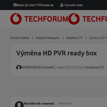
Přejít na obsah
Máte již účet? Přihlaste se
Vytvořit účet
Úvodní stránka
Diskuzní kategorie
Vodafone TV
Výměna HD P
Výměna HD PVR ready box
Od
Návštěvník rosswell
Vodafone TV
6. ledna 2013
13 let
v
Návštěvník rosswell
Návštěvníci