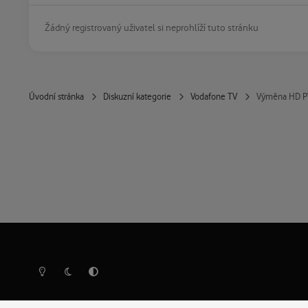
Žádný registrovaný uživatel si neprohlíží tuto stránku
Úvodní stránka
Diskuzní kategorie
Vodafone TV
Výměna HD P
Světlý režim
Tmavý režim
Předvolba systému