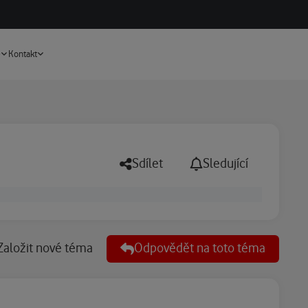
Vyhledávání
e
Kontakt
Sdílet
Sledující
Založit nové téma
Odpovědět na toto téma