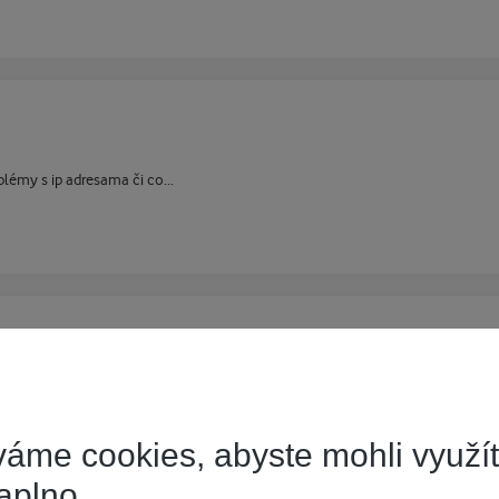
oblémy s ip adresama či co...
m beze změny.
Jak mám ten modem od UPC Cisco, vzadu je tlačítko Rebo
áme cookies, abyste mohli využí
aplno.