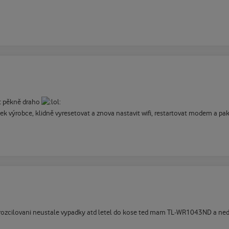
ít pěkně draho
nek výrobce, klidně vyresetovat a znova nastavit wifi, restartovat modem a pak
ho rozcilovani neustale vypadky atd letel do kose ted mam TL-WR1043ND a ned