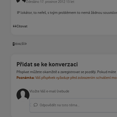
Odesláno
17. prosince 2012
13 let
IP lokátor, to neřeš, s tvým problémem to nemá žádnou souvislost 
Citovat
POSLEDNÍ STRÁNKA
1
2
DALŠÍ
Přidat se ke konverzaci
Přispívat můžete okamžitě a zaregistrovat se později. Pokud máte
Poznámka:
Váš příspěvek vyžaduje před zobrazením schválení m
Odpovědět na toto téma...