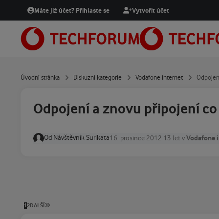
Přejít na obsah
Máte již účet? Přihlaste se
Vytvořit účet
Úvodní stránka
Diskuzní kategorie
Vodafone internet
Odpojení
Odpojení a znovu připojení co
Od
Návštěvník Surikata
Vodafone i
16. prosince 2012
13 let
v
POSLEDNÍ STRÁNKA
1
2
DALŠÍ