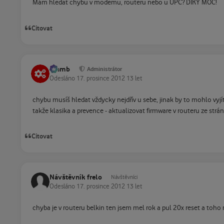
Mám hledat chybu v modemu, routeru nebo u UPC? DÍKY MOC!
Citovat
Slamb
Administrátor
Odesláno
17. prosince 2012
13 let
chybu musíš hledat vždycky nejdřív u sebe, jinak by to mohlo vyj
takže klasika a prevence - aktualizovat firmware v routeru ze strá
Citovat
Návštěvník frelo
Návštěvníci
Odesláno
17. prosince 2012
13 let
chyba je v routeru belkin ten jsem mel rok a pul 20x reset a to