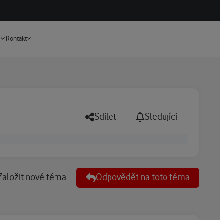
Vyhledávání
e
Kontakt
Sdílet
Sledující
Založit nové téma
Odpovědět na toto téma