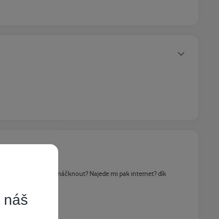
Statusy autora
ot EMTA, můžu to zmáčknout? Najede mi pak internet? dík
t náš