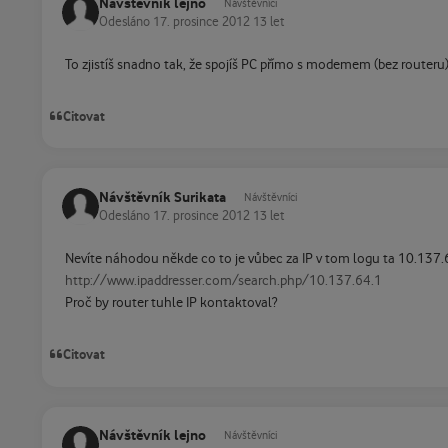
Návštěvník lejno
Návštěvníci
Odesláno
17. prosince 2012
13 let
To zjistíš snadno tak, že spojíš PC přímo s modemem (bez routeru)
Citovat
Návštěvník Surikata
Návštěvníci
Odesláno
17. prosince 2012
13 let
Nevíte náhodou někde co to je vůbec za IP v tom logu ta 10.137.64.
http://www.ipaddresser.com/search.php/10.137.64.1
Proč by router tuhle IP kontaktoval?
Citovat
Návštěvník lejno
Návštěvníci