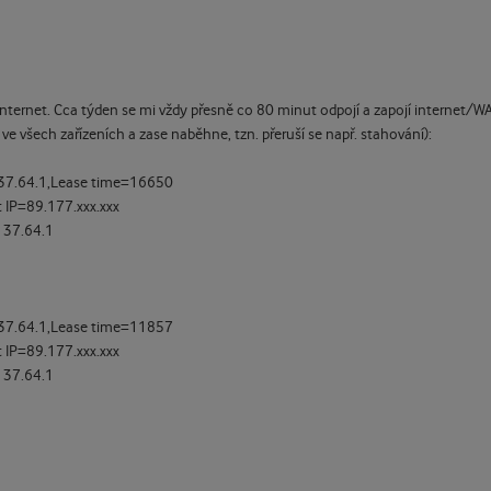
nternet. Cca týden se mi vždy přesně co 80 minut odpojí a zapojí internet/W
ve všech zařízeních a zase naběhne, tzn. přeruší se např. stahování):
137.64.1,Lease time=16650
IP=89.177.xxx.xxx
137.64.1
137.64.1,Lease time=11857
IP=89.177.xxx.xxx
137.64.1