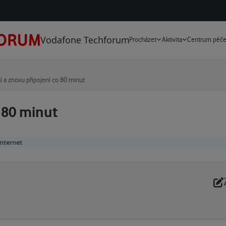
Vodafone Techforum
Procházet
Aktivita
Centrum péč
 a znovu připojení co 80 minut
 80 minut
nternet