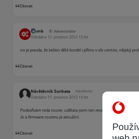
Citovat
Slamb
Administrátor
Odesláno
17. prosince 2012
13 let
no je pravda, že belkin dělá bordel i přímo v síti centrio, nějaký pr
Citovat
Návštěvník Surikata
Návštěvníci
Odesláno
17. prosince 2012
13 let
Podezřívám teda router, udělala jsem ten reset špendlíkem, zatí
Jo a firmware routeru je aktuální.
Použív
Citovat
web n