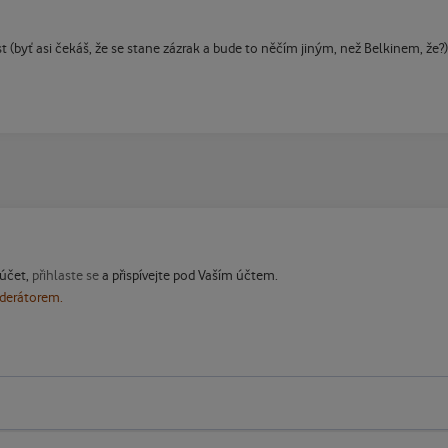
(byť asi čekáš, že se stane zázrak a bude to něčím jiným, než Belkinem, že?)
 účet,
přihlaste se
a přispívejte pod Vaším účtem.
oderátorem.