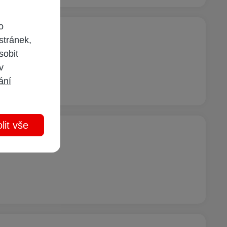
o
stránek,
sobit
ý TP-Link.
 v
ání
lit vše