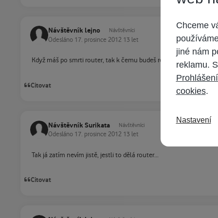
Chceme vám
Návštěvník lejno
Návštěvníci
používáme 
Odesláno
17. prosince 2012
13 let
jiné nám p
Když máš po smrti router, tak k čemu budeš resetovat modem? Pro
reklamu. S
Prohlášení
Citovat
cookies
.
Nastavení
Návštěvník Surikata
Návštěvníci
Odesláno
17. prosince 2012
13 let
Tak já zatím nevím jistě, jestli to dělá router...
Citovat