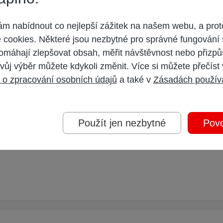
 nabídnout co nejlepší zážitek na našem webu, a prot
cookies. Některé jsou nezbytné pro správné fungování 
omáhají zlepšovat obsah, měřit návštěvnost nebo přizpů
stě router vyhoď a pod stromek si naděl nějaký normální, třeba výše uveden
vůj výběr můžete kdykoli změnit. Více si můžete přečíst
 o zpracování osobních údajů
a také v
Zásadách použív
Použít jen nezbytné
Povo