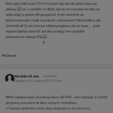
firmu jako řidič auta (10-14 hod jak kdy, ale tak půlku času jen
zevluju
a nemám co dělat, tak se chci koukat na tabu na
telku-když si platim 80 programů). A ten timeshift na
jednotunerovým nejde současně s nahravanim? Na handanu jde
timeshift při 2x rec-sice jen nějake programy ale to neva.......jinak
nejsem žadnej milionář, ale dva moduly neni problém
zainvestovat+dobrej STB
Citovat
Návštěvník zka
Návštěvníci
Odesláno
12. prosince 2012
13 let
IMHO nejlepsi mate 2tunerovy Kaon HD PVR - umi nahravat 2 FullHD
programy soucasne ze dvou ruznych multiplexu
a 3 kanal z jednoho z tech dvou sledovat a v te cene je to