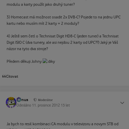
modulu a karty použít jako druhý tuner?
3) Homecast má možnost osadit 2x DVB-C? Pojede to na jednu UPC
kartu nebo musím mít 2 karty + 2 moduly?
4) Ještě sem četl o Technisat Digit HD8-C (jeden tuner) a Technisat
Digit ISIO C (dva tunery, ale asi nejdou 2 karty od UPC??) Jaký je Váš
názor na tyto dva stroje?
Předem děkuji Johny
Citovat
tomus
Status
Moderátor
Odesláno
11. prosince 2012
13 let
Ja bych to resil kombinaci CA modulu v televizoru a novym STB od