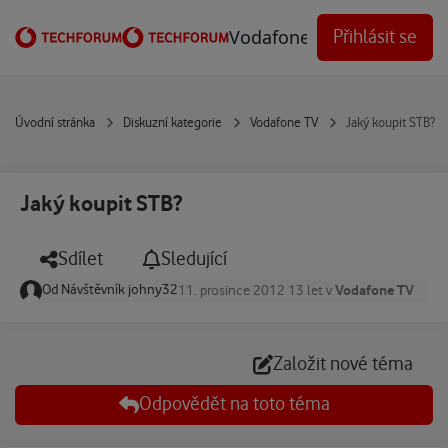
Přejít na obsah
Vodafone Techforum
Přihlásit se
Úvodní stránka
Diskuzní kategorie
Vodafone TV
Jaký koupit STB?
Jaký koupit STB?
Sdílet
Sledující
Od
Návštěvník johny32
Vodafone TV
11. prosince 2012
13 let
v
Založit nové téma
Odpovědět na toto téma