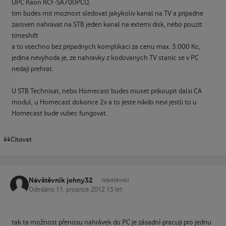
UPC Kaon KCF-SA700PCO,
tim budes mit moznost sledovat jakykoliv kanal na TV a pripadne
zaroven nahravat na STB jeden kanal na externi disk, nebo pouzit
timeshift
a to vsechno bez pripadnych komplikaci za cenu max. 3.000 Kc,
jedina nevyhoda je, ze nahravky z kodovanych TV stanic se v PC
nedaji prehrat.
U STB Technisat, nebo Homecast budes muset prikoupit dalsi CA
modul, u Homecast dokonce 2x a to jeste nikdo nevi jestli to u
Homecast bude vubec fungovat.
Citovat
Návštěvník johny32
Návštěvníci
Odesláno
11. prosince 2012
13 let
tak ta možnost přenosu nahrávek do PC je zásadní-pracuji pro jednu