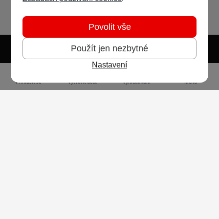
Povolit vše
Použít jen nezbytné
Nastavení
Světlý režim
Tmavý režim
Předvolba systému
Jazyk
RSS
Přihlásit se
Vytvořit účet
Vyhledávání
Menu
Ochrana osobních údajů
Cookies
Vodafone Czech Republic a.s.,
nám. Junkových 2808/2, 155 00 - Praha 5,
IČO 25788001, sp. zn. B 6064 vedená u Městského
soudu v Praze
Powered by
Invision Community