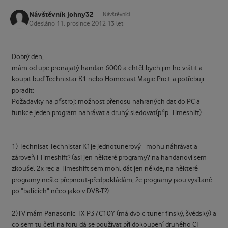
Návštěvník johny32
Návštěvníci
Odesláno
11. prosince 2012
13 let
Dobrý den,
mám od upc pronajatý handan 6000 a chtěl bych jim ho vrátit a
koupit buď Technistar K1 nebo Homecast Magic Pro+ a potřebuji
poradit:
Požadavky na přístroj: možnost přenosu nahraných dat do PC a
funkce jeden program nahrávat a druhý sledovat(přip. Timeshift).
1) Technisat Technistar K1je jednotunerový - mohu náhrávat a
zároveň i Timeshift? (asi jen některé programy?-na handanovi sem
zkoušel 2x rec a Timeshift sem mohl dát jen někde, na některé
programy nešlo přepnout-předpokládám, že programy jsou vysílané
po "balících" něco jako v DVB-T?)
2)TV mám Panasonic TX-P37C10Y (má dvb-c tuner-finský, švédský) a
co sem tu četl na foru dá se používat při dokoupení druhého CI