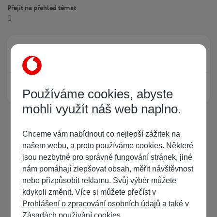
Přejít na přehled témat
Právě prohlíží tuto stránku
0
Žádný registrovaný uživatel si neprohlíží tuto stránku
Používáme cookies, abyste
mohli využít náš web naplno.
Chceme vám nabídnout co nejlepší zážitek na
našem webu, a proto používáme cookies. Některé
jsou nezbytné pro správné fungování stránek, jiné
nám pomáhají zlepšovat obsah, měřit návštěvnost
nebo přizpůsobit reklamu. Svůj výběr můžete
kdykoli změnit. Více si můžete přečíst v
Prohlášení o zpracování osobních údajů
a také v
Zásadách používání cookies
.