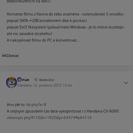
bezkonkurencni na dvb-c.
Konverze filmu z Kaona do tabu znamena - rozsroubovat 5 sroubku -
pripojit SATA->USB konektorem disk k pocitaci
pripojit Ext3 filesystem (pokud mate Windows - je to mirne slozitejsi -
ale nic zasadne sloziteho)
A nakopirovat filmu do PC a konvertovat....
Citovat
tomus
Status
Moderátor
Odesláno
12. prosince 2012
13 let
Ano jde to:
kb.php?a=8
A stejnym zpusobem lze data vyexportovat i s Handana CV-6000.
viewtopic.php?f=10&t=1820&p=64474#p64116