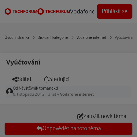
Přejít na obsah
Vodafone Techforum
Přihlásit se
Úvodní stránka
Diskuzní kategorie
Vodafone internet
Vyúčtování
Vyúčtování
Sdílet
Sledující
Od
Návštěvník tomanekd
Vodafone internet
6. listopadu 2012
13 let
v
Založit nové téma
Odpovědět na toto téma