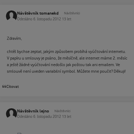
Návštěvník tomanekd
Návštěvníci
Odesláno
6. listopadu 2012
13 let
Zdravím,
chtěl bychse zeptat, jakým způsobem probíhá vyúčtování internetu.
V papíru u smlouvy je psáno, že měsíčně, ale internet máme 2. měsíc
a ještě žádné vyúčtování nedošlo jak poštou tak ani emailem. Ve
smlouvě není uveden variabilní symbol. Můžete mne poučit? Děkuji!
Citovat
Návštěvník lejno
Návštěvníci
Odesláno
6. listopadu 2012
13 let