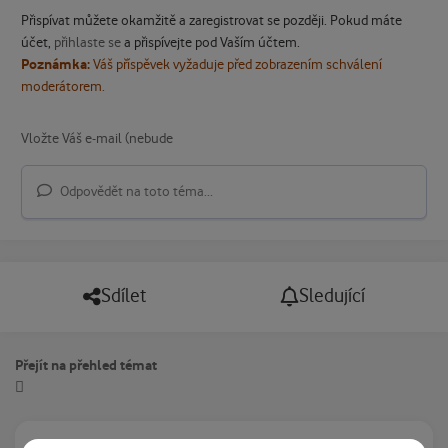
Přispívat můžete okamžitě a zaregistrovat se později. Pokud máte
účet,
přihlaste se
a přispívejte pod Vaším účtem.
Poznámka:
Váš příspěvek vyžaduje před zobrazením schválení
moderátorem.
Odpovědět na toto téma...
Sdílet
Sledující
Přejít na přehled témat