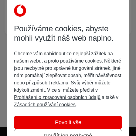
Právě prohlíží tuto stránku
0
Žádný registrovaný uživatel si neprohlíží tuto stránku
Používáme cookies, abyste
mohli využít náš web naplno.
Chceme vám nabídnout co nejlepší zážitek na
našem webu, a proto používáme cookies. Některé
jsou nezbytné pro správné fungování stránek, jiné
nám pomáhají zlepšovat obsah, měřit návštěvnost
nebo přizpůsobit reklamu. Svůj výběr můžete
kdykoli změnit. Více si můžete přečíst v
Prohlášení o zpracování osobních údajů
a také v
Zásadách používání cookies
.
Povolit vše
Použít jen nezbytné