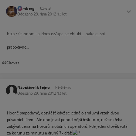
homberg
Status
Uživatel
Odesláno
29. října 2012
13 let
http://ekonomika.idnes.cz/upc-se-chlubi ... oakcie_spi
prapodivne...
Citovat
Návštěvník lejno
Návštěvníci
Odesláno
29. října 2012
13 let
Hodně prapodivné, obzvlášť když se jedná o smluvní vztah dvou
privátních firem. Ale ono je asi pohodlnější řešit toto, než se třeba
zabývat cenama hovorů mobilních operátorů, kde jeden člověk volá
za korunu za minutu a druhý 7x dráž