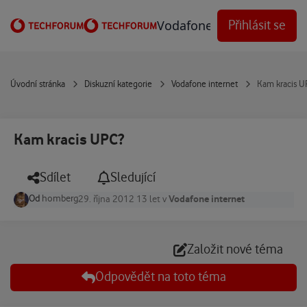
Přejít na obsah
Vodafone Techforum
Přihlásit se
Úvodní stránka
Diskuzní kategorie
Vodafone internet
Kam kracis U
Kam kracis UPC?
Sdílet
Sledující
Od
homberg
Vodafone internet
29. října 2012
13 let
v
Založit nové téma
Odpovědět na toto téma