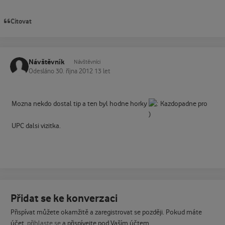
Citovat
Návštěvník
Návštěvníci
Odesláno
30. října 2012
13 let
Mozna nekdo dostal tip a ten byl hodne horky
Kazdopadne pro
UPC dalsi vizitka.
Přidat se ke konverzaci
Přispívat můžete okamžitě a zaregistrovat se později. Pokud máte
účet,
přihlaste se
a přispívejte pod Vaším účtem.