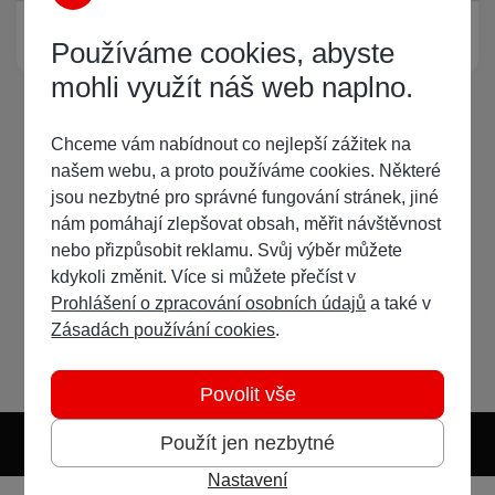
Žádný registrovaný uživatel si neprohlíží tuto stránku
Používáme cookies, abyste
mohli využít náš web naplno.
Chceme vám nabídnout co nejlepší zážitek na
našem webu, a proto používáme cookies. Některé
jsou nezbytné pro správné fungování stránek, jiné
nám pomáhají zlepšovat obsah, měřit návštěvnost
nebo přizpůsobit reklamu. Svůj výběr můžete
kdykoli změnit. Více si můžete přečíst v
Prohlášení o zpracování osobních údajů
a také v
Zásadách používání cookies
.
Povolit vše
Použít jen nezbytné
Nastavení
Světlý režim
Tmavý režim
Předvolba systému
Jazyk
RSS