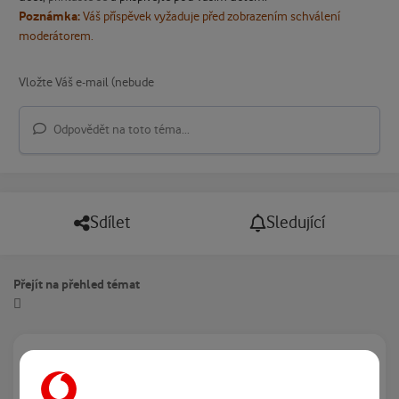
Poznámka:
Váš příspěvek vyžaduje před zobrazením schválení
moderátorem.
Odpovědět na toto téma...
Sdílet
Sledující
Přejít na přehled témat
Právě prohlíží tuto stránku
0