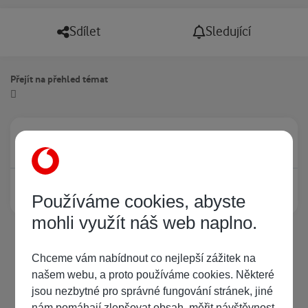
Sdílet
Sledující
Přejít na přehled témat
Právě prohlíží tuto stránku
0
Žádný registrovaný uživatel si neprohlíží tuto stránku
Používáme cookies, abyste
mohli využít náš web naplno.
Chceme vám nabídnout co nejlepší zážitek na
našem webu, a proto používáme cookies. Některé
jsou nezbytné pro správné fungování stránek, jiné
nám pomáhají zlepšovat obsah, měřit návštěvnost