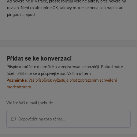
Ad neverejne IP v trace, proste routuji verejne adresy pres neverejny
rozsah. Neni to ale uplne OK, takovy router se neda pak napriklad
pingout ... apod.
Přidat se ke konverzaci
Přispívat můžete okamžitě a zaregistrovat se později. Pokud máte
účet,
přihlaste se
a přispívejte pod Vaším účtem.
Poznámka:
Váš příspěvek vyžaduje před zobrazením schválení
moderátorem.
Odpovědět na toto téma...