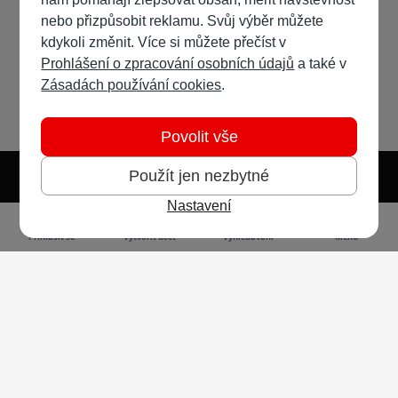
nebo přizpůsobit reklamu. Svůj výběr můžete
kdykoli změnit. Více si můžete přečíst v
Prohlášení o zpracování osobních údajů
a také v
Zásadách používání cookies
.
Povolit vše
Použít jen nezbytné
Nastavení
Světlý režim
Tmavý režim
Předvolba systému
Jazyk
RSS
Přihlásit se
Vytvořit účet
Vyhledávání
Menu
Ochrana osobních údajů
Cookies
Vodafone Czech Republic a.s.,
nám. Junkových 2808/2, 155 00 - Praha 5,
IČO 25788001, sp. zn. B 6064 vedená u Městského
soudu v Praze