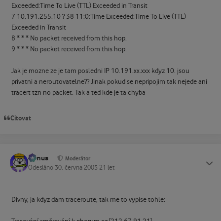
Exceeded:Time To Live (TTL) Exceeded in Transit
7 10.191.255.10 ? 38 11:0:Time Exceeded:Time To Live (TTL)
Exceeded in Transit
8 * * * No packet received from this hop.
9 * * * No packet received from this hop.
Jak je mozne ze je tam posledni IP 10.191.xx.xxx kdyz 10. jsou
privatni a neroutovatelne?? Jinak pokud se nepripojim tak nejede ani
tracert tzn no packet. Tak a ted kde je ta chyba
Citovat
tomus
Status
Moderátor
Odesláno
30. června 2005
21 let
Divny, ja kdyz dam traceroute, tak me to vypise tohle: