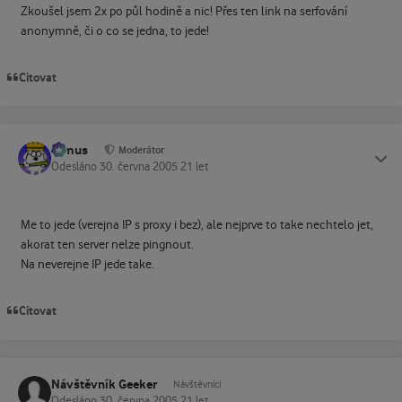
Zkoušel jsem 2x po půl hodině a nic! Přes ten link na serfování
anonymně, či o co se jedna, to jede!
Citovat
tomus
Status
Moderátor
Odesláno
30. června 2005
21 let
Me to jede (verejna IP s proxy i bez), ale nejprve to take nechtelo jet,
akorat ten server nelze pingnout.
Na neverejne IP jede take.
Citovat
Návštěvník Geeker
Návštěvníci
Odesláno
30. června 2005
21 let