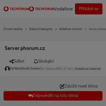
Přejít na obsah
Vodafone Techforum
Přihlásit se
Úvodní stránka
Diskuzní kategorie
Vodafone internet
Server phoru
Server phorum.cz
Sdílet
Sledující
Od
Návštěvník Geeker
Vodafone internet
30. června 2005
21 let
v
Založit nové téma
Odpovědět na toto téma