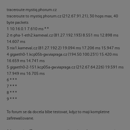
traceroute mystiq.phorum.cz
traceroute to mystiq.phorum.cz (212.67.91.21), 30 hops max, 40
byte packets
1 10.16.0.1 7.610 ms * *
2 rt-pha-1-eth2.karneval.cz (81.27.192.193) 8.551 ms 12.898 ms
14.607 ms
3 nix1.karneval.cz (81.27.192.2) 19.094 ms 17.206 ms 15.947 ms
4 gigaeth0-1.kcp05b-gw.viapraga.cz (194.50.100.231) 15.420 ms
16.659 ms 14.741 ms
5 gigaeth0-2-151.kcp05a-gw.viapraga.cz (212.67.64.226) 19.591 ms
17.949 ms 16.705 ms
6 * * *
7 * * *
8 * * *
9 * * *
To forum se da docela blbe testovat, kdyz to maji kompletne
zafirewallovane.