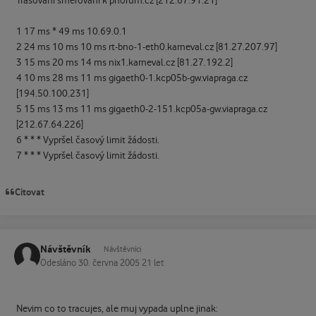
Trasování směrování k phorum.cz [212.67.91.21]
1 17 ms * 49 ms 10.69.0.1
2 24 ms 10 ms 10 ms rt-bno-1-eth0.karneval.cz [81.27.207.97]
3 15 ms 20 ms 14 ms nix1.karneval.cz [81.27.192.2]
4 10 ms 28 ms 11 ms gigaeth0-1.kcp05b-gw.viapraga.cz
[194.50.100.231]
5 15 ms 13 ms 11 ms gigaeth0-2-151.kcp05a-gw.viapraga.cz
[212.67.64.226]
6 * * * Vypršel časový limit žádosti.
7 * * * Vypršel časový limit žádosti.
Citovat
Návštěvník
Návštěvníci
Odesláno
30. června 2005
21 let
Nevim co to tracujes, ale muj vypada uplne jinak: