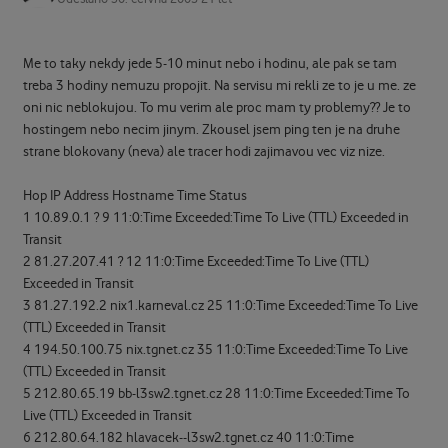
Me to taky nekdy jede 5-10 minut nebo i hodinu, ale pak se tam
treba 3 hodiny nemuzu propojit. Na servisu mi rekli ze to je u me. ze
oni nic neblokujou. To mu verim ale proc mam ty problemy?? Je to
hostingem nebo necim jinym. Zkousel jsem ping ten je na druhe
strane blokovany (neva) ale tracer hodi zajimavou vec viz nize.
Hop IP Address Hostname Time Status
1 10.89.0.1 ? 9 11:0:Time Exceeded:Time To Live (TTL) Exceeded in
Transit
2 81.27.207.41 ? 12 11:0:Time Exceeded:Time To Live (TTL)
Exceeded in Transit
3 81.27.192.2 nix1.karneval.cz 25 11:0:Time Exceeded:Time To Live
(TTL) Exceeded in Transit
4 194.50.100.75 nix.tgnet.cz 35 11:0:Time Exceeded:Time To Live
(TTL) Exceeded in Transit
5 212.80.65.19 bb-l3sw2.tgnet.cz 28 11:0:Time Exceeded:Time To
Live (TTL) Exceeded in Transit
6 212.80.64.182 hlavacek--l3sw2.tgnet.cz 40 11:0:Time