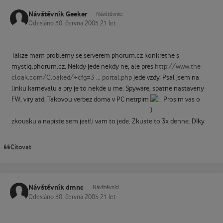
Návštěvník Geeker
Návštěvníci
Odesláno
30. června 2005
21 let
Takze mam problemy se serverem phorum.cz konkretne s
mystiq.phorum.cz. Nekdy jede nekdy ne, ale pres
http://www.the-
cloak.com/Cloaked/+cfg=3 ... portal.php
jede vzdy. Psal jsem na
linku karnevalu a pry je to nekde u me. Spyware, spatne nastaveny
FW, viry atd. Takovou verbez doma v PC netrpim
. Prosim vas o
zkousku a napiste sem jestli vam to jede. Zkuste to 3x denne. DIky
Citovat
Návštěvník dmnc
Návštěvníci
Odesláno
30. června 2005
21 let