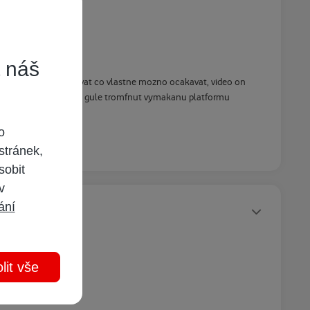
t náš
tych clankov vydedukovat co vlastne mozno ocakavat, video on
u ci ma projekt horizon gule tromfnut vymakanu platformu
o
stránek,
sobit
 v
ání
Statusy autora
lit vše