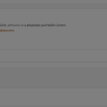
 účet,
přihlaste se
a přispívejte pod Vaším účtem.
oderátorem.