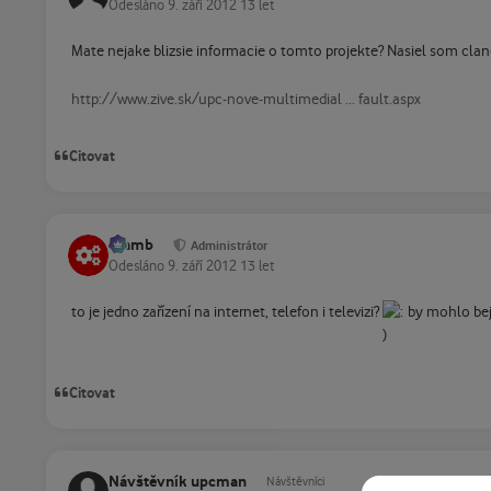
Odesláno
9. září 2012
13 let
Mate nejake blizsie informacie o tomto projekte? Nasiel som cla
http://www.zive.sk/upc-nove-multimedial ... fault.aspx
Citovat
Slamb
Administrátor
Odesláno
9. září 2012
13 let
to je jedno zařízení na internet, telefon i televizi?
by mohlo bej
Citovat
Návštěvník upcman
Návštěvníci