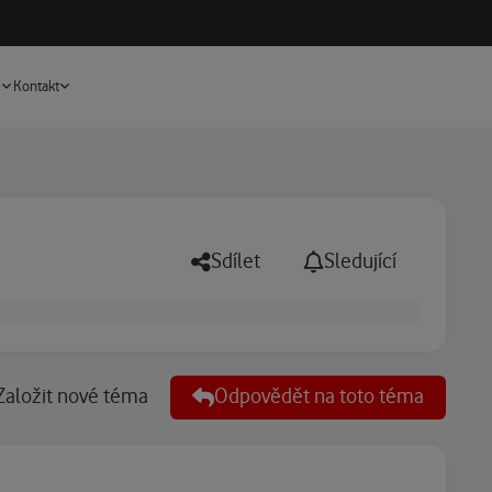
Vyhledávání
e
Kontakt
Sdílet
Sledující
Založit nové téma
Odpovědět na toto téma