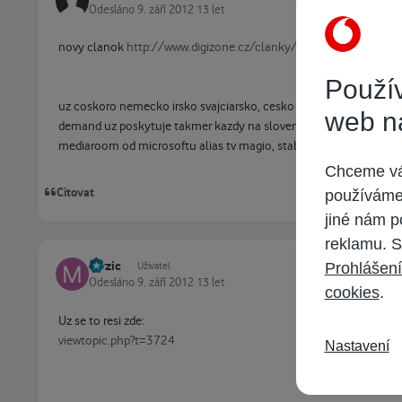
Odesláno
9. září 2012
13 let
novy clanok
http://www.digizone.cz/clanky/upc-zacal ... holand
Použív
uz coskoro nemecko irsko svajciarsko, cesko nedohladne, slovensk
web n
demand uz poskytuje takmer kazdy na slovensku o novinku by nesl
mediaroom od microsoftu alias tv magio, stabilita cena kvalita slu
Chceme vám
Citovat
používáme 
jiné nám p
reklamu. S
mrzic
Prohlášení
Uživatel
Odesláno
9. září 2012
13 let
cookies
.
Uz se to resi zde:
viewtopic.php?t=3724
Nastavení