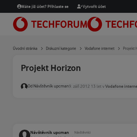
Přejít na obsah
Máte již účet? Přihlaste se
Vytvořit účet
Úvodní stránka
Diskuzní kategorie
Vodafone internet
Projekt 
Projekt Horizon
Od
Návštěvník upcman
Vodafone intern
9. září 2012
13 let
v
Návštěvník upcman
Návštěvníci