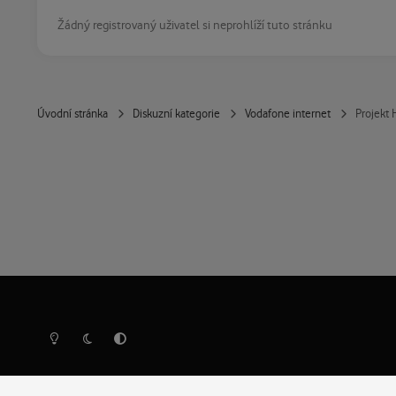
Žádný registrovaný uživatel si neprohlíží tuto stránku
Úvodní stránka
Diskuzní kategorie
Vodafone internet
Projekt 
Světlý režim
Tmavý režim
Předvolba systému