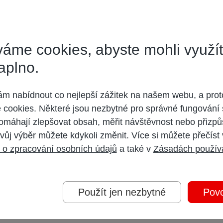
sku/
áme cookies, abyste mohli využí
o taktiez, vyzera to tak ze este taky rok bude treba cakat. stale nevim z 
aplno.
o. potesil by archiv a sikovne apps. mozno by stalo za to si polozit otazk
zieb.
 nabídnout co nejlepší zážitek na našem webu, a prot
cookies. Některé jsou nezbytné pro správné fungování 
omáhají zlepšovat obsah, měřit návštěvnost nebo přizpů
vůj výběr můžete kdykoli změnit. Více si můžete přečíst
 o zpracování osobních údajů
a také v
Zásadách použív
Použít jen nezbytné
Povo