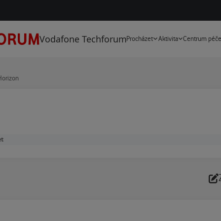
Vodafone Techforum
Procházet
Aktivita
Centrum péč
Horizon
et